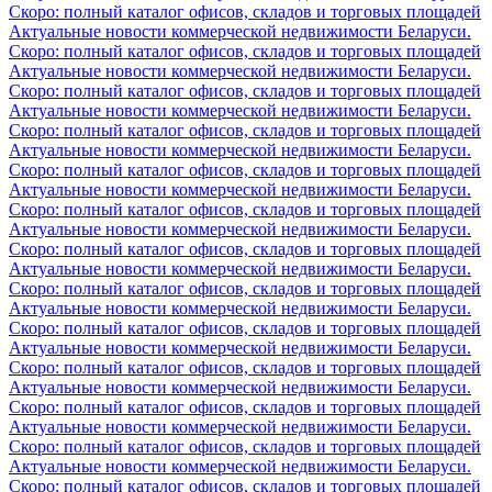
Скоро: полный каталог офисов, складов и торговых площадей
Актуальные новости коммерческой недвижимости Беларуси.
Скоро: полный каталог офисов, складов и торговых площадей
Актуальные новости коммерческой недвижимости Беларуси.
Скоро: полный каталог офисов, складов и торговых площадей
Актуальные новости коммерческой недвижимости Беларуси.
Скоро: полный каталог офисов, складов и торговых площадей
Актуальные новости коммерческой недвижимости Беларуси.
Скоро: полный каталог офисов, складов и торговых площадей
Актуальные новости коммерческой недвижимости Беларуси.
Скоро: полный каталог офисов, складов и торговых площадей
Актуальные новости коммерческой недвижимости Беларуси.
Скоро: полный каталог офисов, складов и торговых площадей
Актуальные новости коммерческой недвижимости Беларуси.
Скоро: полный каталог офисов, складов и торговых площадей
Актуальные новости коммерческой недвижимости Беларуси.
Скоро: полный каталог офисов, складов и торговых площадей
Актуальные новости коммерческой недвижимости Беларуси.
Скоро: полный каталог офисов, складов и торговых площадей
Актуальные новости коммерческой недвижимости Беларуси.
Скоро: полный каталог офисов, складов и торговых площадей
Актуальные новости коммерческой недвижимости Беларуси.
Скоро: полный каталог офисов, складов и торговых площадей
Актуальные новости коммерческой недвижимости Беларуси.
Скоро: полный каталог офисов, складов и торговых площадей