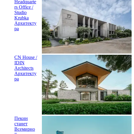
Headquarte
rs Office /
Studio
Krubka
Архитекту
ра
CN House /
IDIN
Architects
Архитекту
ра
Пекин
станет
Всемирно