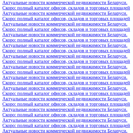
Актуальные новости коммерческой недвижимости Беларуси.
Скоро: полный каталог офисов, складов и торговых площадей
Актуальные новости коммерческой недвижимости Беларуси.
Скоро: полный каталог офисов, складов и торговых площадей
Актуальные новости коммерческой недвижимости Беларуси.
Скоро: полный каталог офисов, складов и торговых площадей
Актуальные новости коммерческой недвижимости Беларуси.
Скоро: полный каталог офисов, складов и торговых площадей
Актуальные новости коммерческой недвижимости Беларуси.
Скоро: полный каталог офисов, складов и торговых площадей
Актуальные новости коммерческой недвижимости Беларуси.
Скоро: полный каталог офисов, складов и торговых площадей
Актуальные новости коммерческой недвижимости Беларуси.
Скоро: полный каталог офисов, складов и торговых площадей
Актуальные новости коммерческой недвижимости Беларуси.
Скоро: полный каталог офисов, складов и торговых площадей
Актуальные новости коммерческой недвижимости Беларуси.
Скоро: полный каталог офисов, складов и торговых площадей
Актуальные новости коммерческой недвижимости Беларуси.
Скоро: полный каталог офисов, складов и торговых площадей
Актуальные новости коммерческой недвижимости Беларуси.
Скоро: полный каталог офисов, складов и торговых площадей
Актуальные новости коммерческой недвижимости Беларуси.
Скоро: полный каталог офисов, складов и торговых площадей
Актуальные новости коммерческой недвижимости Беларуси.