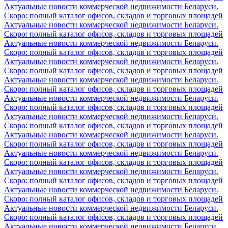
Актуальные новости коммерческой недвижимости Беларуси.
Скоро: полный каталог офисов, складов и торговых площадей
Актуальные новости коммерческой недвижимости Беларуси.
Скоро: полный каталог офисов, складов и торговых площадей
Актуальные новости коммерческой недвижимости Беларуси.
Скоро: полный каталог офисов, складов и торговых площадей
Актуальные новости коммерческой недвижимости Беларуси.
Скоро: полный каталог офисов, складов и торговых площадей
Актуальные новости коммерческой недвижимости Беларуси.
Скоро: полный каталог офисов, складов и торговых площадей
Актуальные новости коммерческой недвижимости Беларуси.
Скоро: полный каталог офисов, складов и торговых площадей
Актуальные новости коммерческой недвижимости Беларуси.
Скоро: полный каталог офисов, складов и торговых площадей
Актуальные новости коммерческой недвижимости Беларуси.
Скоро: полный каталог офисов, складов и торговых площадей
Актуальные новости коммерческой недвижимости Беларуси.
Скоро: полный каталог офисов, складов и торговых площадей
Актуальные новости коммерческой недвижимости Беларуси.
Скоро: полный каталог офисов, складов и торговых площадей
Актуальные новости коммерческой недвижимости Беларуси.
Скоро: полный каталог офисов, складов и торговых площадей
Актуальные новости коммерческой недвижимости Беларуси.
Скоро: полный каталог офисов, складов и торговых площадей
Актуальные новости коммерческой недвижимости Беларуси.