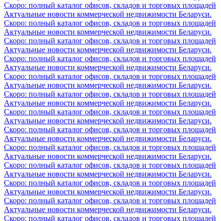
Скоро: полный каталог офисов, складов и торговых площадей
Актуальные новости коммерческой недвижимости Беларуси.
Скоро: полный каталог офисов, складов и торговых площадей
Актуальные новости коммерческой недвижимости Беларуси.
Скоро: полный каталог офисов, складов и торговых площадей
Актуальные новости коммерческой недвижимости Беларуси.
Скоро: полный каталог офисов, складов и торговых площадей
Актуальные новости коммерческой недвижимости Беларуси.
Скоро: полный каталог офисов, складов и торговых площадей
Актуальные новости коммерческой недвижимости Беларуси.
Скоро: полный каталог офисов, складов и торговых площадей
Актуальные новости коммерческой недвижимости Беларуси.
Скоро: полный каталог офисов, складов и торговых площадей
Актуальные новости коммерческой недвижимости Беларуси.
Скоро: полный каталог офисов, складов и торговых площадей
Актуальные новости коммерческой недвижимости Беларуси.
Скоро: полный каталог офисов, складов и торговых площадей
Актуальные новости коммерческой недвижимости Беларуси.
Скоро: полный каталог офисов, складов и торговых площадей
Актуальные новости коммерческой недвижимости Беларуси.
Скоро: полный каталог офисов, складов и торговых площадей
Актуальные новости коммерческой недвижимости Беларуси.
Скоро: полный каталог офисов, складов и торговых площадей
Актуальные новости коммерческой недвижимости Беларуси.
Скоро: полный каталог офисов, складов и торговых площадей