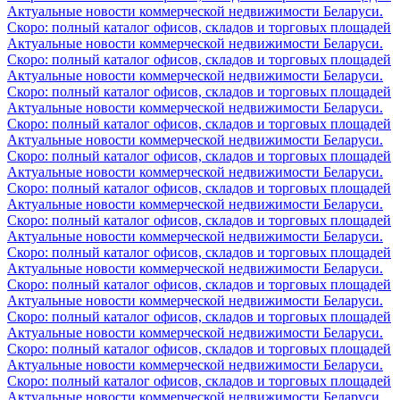
Актуальные новости коммерческой недвижимости Беларуси.
Скоро: полный каталог офисов, складов и торговых площадей
Актуальные новости коммерческой недвижимости Беларуси.
Скоро: полный каталог офисов, складов и торговых площадей
Актуальные новости коммерческой недвижимости Беларуси.
Скоро: полный каталог офисов, складов и торговых площадей
Актуальные новости коммерческой недвижимости Беларуси.
Скоро: полный каталог офисов, складов и торговых площадей
Актуальные новости коммерческой недвижимости Беларуси.
Скоро: полный каталог офисов, складов и торговых площадей
Актуальные новости коммерческой недвижимости Беларуси.
Скоро: полный каталог офисов, складов и торговых площадей
Актуальные новости коммерческой недвижимости Беларуси.
Скоро: полный каталог офисов, складов и торговых площадей
Актуальные новости коммерческой недвижимости Беларуси.
Скоро: полный каталог офисов, складов и торговых площадей
Актуальные новости коммерческой недвижимости Беларуси.
Скоро: полный каталог офисов, складов и торговых площадей
Актуальные новости коммерческой недвижимости Беларуси.
Скоро: полный каталог офисов, складов и торговых площадей
Актуальные новости коммерческой недвижимости Беларуси.
Скоро: полный каталог офисов, складов и торговых площадей
Актуальные новости коммерческой недвижимости Беларуси.
Скоро: полный каталог офисов, складов и торговых площадей
Актуальные новости коммерческой недвижимости Беларуси.