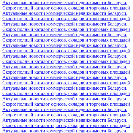
Актуальные новости коммерческой недвижимости Беларуси.
Скоро: полный каталог офисов, складов и торговых площадей
Актуальные новости коммерческой недвижимости Беларуси.
Скоро: полный каталог офисов, складов и торговых площадей
Актуальные новости коммерческой недвижимости Беларуси.
Скоро: полный каталог офисов, складов и торговых площадей
Актуальные новости коммерческой недвижимости Беларуси.
Скоро: полный каталог офисов, складов и торговых площадей
Актуальные новости коммерческой недвижимости Беларуси.
Скоро: полный каталог офисов, складов и торговых площадей
Актуальные новости коммерческой недвижимости Беларуси.
Скоро: полный каталог офисов, складов и торговых площадей
Актуальные новости коммерческой недвижимости Беларуси.
Скоро: полный каталог офисов, складов и торговых площадей
Актуальные новости коммерческой недвижимости Беларуси.
Скоро: полный каталог офисов, складов и торговых площадей
Актуальные новости коммерческой недвижимости Беларуси.
Скоро: полный каталог офисов, складов и торговых площадей
Актуальные новости коммерческой недвижимости Беларуси.
Скоро: полный каталог офисов, складов и торговых площадей
Актуальные новости коммерческой недвижимости Беларуси.
Скоро: полный каталог офисов, складов и торговых площадей
Актуальные новости коммерческой недвижимости Беларуси.
Скоро: полный каталог офисов, складов и торговых площадей
Актуальные новости коммерческой недвижимости Беларуси.