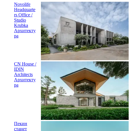
Novolife
Headquarte
rs Office /
Studio
Krubka
Архитекту
ра
CN House /
IDIN
Architects
Архитекту
ра
Пекин
станет