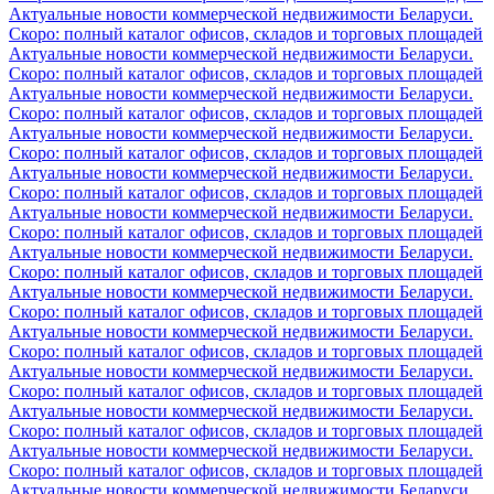
Актуальные новости коммерческой недвижимости Беларуси.
Скоро: полный каталог офисов, складов и торговых площадей
Актуальные новости коммерческой недвижимости Беларуси.
Скоро: полный каталог офисов, складов и торговых площадей
Актуальные новости коммерческой недвижимости Беларуси.
Скоро: полный каталог офисов, складов и торговых площадей
Актуальные новости коммерческой недвижимости Беларуси.
Скоро: полный каталог офисов, складов и торговых площадей
Актуальные новости коммерческой недвижимости Беларуси.
Скоро: полный каталог офисов, складов и торговых площадей
Актуальные новости коммерческой недвижимости Беларуси.
Скоро: полный каталог офисов, складов и торговых площадей
Актуальные новости коммерческой недвижимости Беларуси.
Скоро: полный каталог офисов, складов и торговых площадей
Актуальные новости коммерческой недвижимости Беларуси.
Скоро: полный каталог офисов, складов и торговых площадей
Актуальные новости коммерческой недвижимости Беларуси.
Скоро: полный каталог офисов, складов и торговых площадей
Актуальные новости коммерческой недвижимости Беларуси.
Скоро: полный каталог офисов, складов и торговых площадей
Актуальные новости коммерческой недвижимости Беларуси.
Скоро: полный каталог офисов, складов и торговых площадей
Актуальные новости коммерческой недвижимости Беларуси.
Скоро: полный каталог офисов, складов и торговых площадей
Актуальные новости коммерческой недвижимости Беларуси.