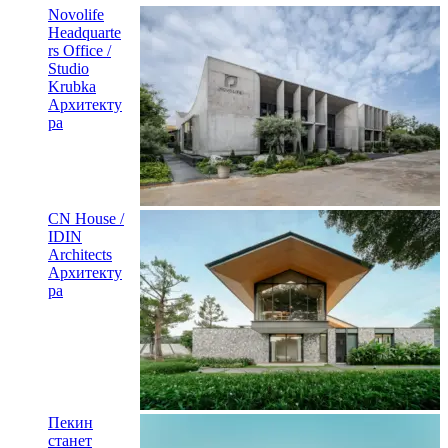
Novolife
Headquarte
rs Office /
Studio
Krubka
Архитекту
ра
CN House /
IDIN
Architects
Архитекту
ра
Пекин
станет