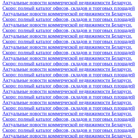
Актуальные новости коммерческой недвижимости Беларуси.
Скоро: полный каталог офисов, складов и торговых площадей
Актуальные новости коммерческой недвижимости Беларуси.
Скоро: полный каталог офисов, складов и торговых площадей
Актуальные новости коммерческой недвижимости Беларуси.
Скоро: полный каталог офисов, складов и торговых площадей
Актуальные новости коммерческой недвижимости Беларуси.
Скоро: полный каталог офисов, складов и торговых площадей
Актуальные новости коммерческой недвижимости Беларуси.
Скоро: полный каталог офисов, складов и торговых площадей
Актуальные новости коммерческой недвижимости Беларуси.
Скоро: полный каталог офисов, складов и торговых площадей
Актуальные новости коммерческой недвижимости Беларуси.
Скоро: полный каталог офисов, складов и торговых площадей
Актуальные новости коммерческой недвижимости Беларуси.
Скоро: полный каталог офисов, складов и торговых площадей
Актуальные новости коммерческой недвижимости Беларуси.
Скоро: полный каталог офисов, складов и торговых площадей
Актуальные новости коммерческой недвижимости Беларуси.
Скоро: полный каталог офисов, складов и торговых площадей
Актуальные новости коммерческой недвижимости Беларуси.
Скоро: полный каталог офисов, складов и торговых площадей
Актуальные новости коммерческой недвижимости Беларуси.
Скоро: полный каталог офисов, складов и торговых площадей
Актуальные новости коммерческой недвижимости Беларуси.