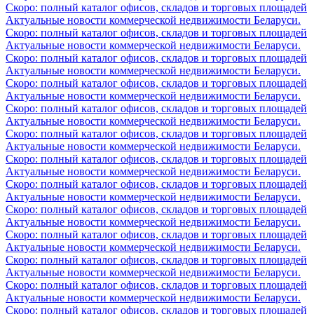
Скоро: полный каталог офисов, складов и торговых площадей
Актуальные новости коммерческой недвижимости Беларуси.
Скоро: полный каталог офисов, складов и торговых площадей
Актуальные новости коммерческой недвижимости Беларуси.
Скоро: полный каталог офисов, складов и торговых площадей
Актуальные новости коммерческой недвижимости Беларуси.
Скоро: полный каталог офисов, складов и торговых площадей
Актуальные новости коммерческой недвижимости Беларуси.
Скоро: полный каталог офисов, складов и торговых площадей
Актуальные новости коммерческой недвижимости Беларуси.
Скоро: полный каталог офисов, складов и торговых площадей
Актуальные новости коммерческой недвижимости Беларуси.
Скоро: полный каталог офисов, складов и торговых площадей
Актуальные новости коммерческой недвижимости Беларуси.
Скоро: полный каталог офисов, складов и торговых площадей
Актуальные новости коммерческой недвижимости Беларуси.
Скоро: полный каталог офисов, складов и торговых площадей
Актуальные новости коммерческой недвижимости Беларуси.
Скоро: полный каталог офисов, складов и торговых площадей
Актуальные новости коммерческой недвижимости Беларуси.
Скоро: полный каталог офисов, складов и торговых площадей
Актуальные новости коммерческой недвижимости Беларуси.
Скоро: полный каталог офисов, складов и торговых площадей
Актуальные новости коммерческой недвижимости Беларуси.
Скоро: полный каталог офисов, складов и торговых площадей