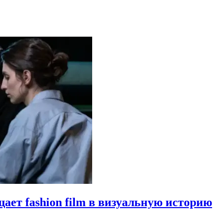
щает fashion film в визуальную историю