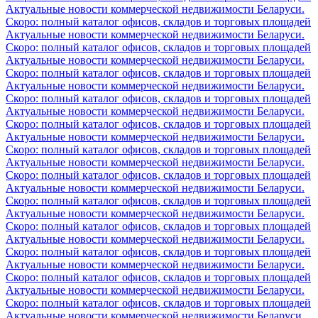
Актуальные новости коммерческой недвижимости Беларуси.
Скоро: полный каталог офисов, складов и торговых площадей
Актуальные новости коммерческой недвижимости Беларуси.
Скоро: полный каталог офисов, складов и торговых площадей
Актуальные новости коммерческой недвижимости Беларуси.
Скоро: полный каталог офисов, складов и торговых площадей
Актуальные новости коммерческой недвижимости Беларуси.
Скоро: полный каталог офисов, складов и торговых площадей
Актуальные новости коммерческой недвижимости Беларуси.
Скоро: полный каталог офисов, складов и торговых площадей
Актуальные новости коммерческой недвижимости Беларуси.
Скоро: полный каталог офисов, складов и торговых площадей
Актуальные новости коммерческой недвижимости Беларуси.
Скоро: полный каталог офисов, складов и торговых площадей
Актуальные новости коммерческой недвижимости Беларуси.
Скоро: полный каталог офисов, складов и торговых площадей
Актуальные новости коммерческой недвижимости Беларуси.
Скоро: полный каталог офисов, складов и торговых площадей
Актуальные новости коммерческой недвижимости Беларуси.
Скоро: полный каталог офисов, складов и торговых площадей
Актуальные новости коммерческой недвижимости Беларуси.
Скоро: полный каталог офисов, складов и торговых площадей
Актуальные новости коммерческой недвижимости Беларуси.
Скоро: полный каталог офисов, складов и торговых площадей
Актуальные новости коммерческой недвижимости Беларуси.