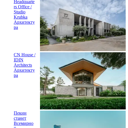
Headquarte
rs Office /
Studio
Krubka
Архитекту
ра
CN House /
IDIN
Architects
Архитекту
ра
Пекин
станет
Всемирно