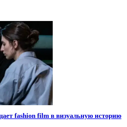
щает fashion film в визуальную историю