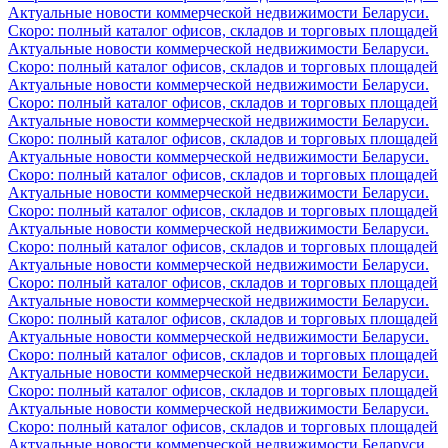
Актуальные новости коммерческой недвижимости Беларуси.
Скоро: полный каталог офисов, складов и торговых площадей
Актуальные новости коммерческой недвижимости Беларуси.
Скоро: полный каталог офисов, складов и торговых площадей
Актуальные новости коммерческой недвижимости Беларуси.
Скоро: полный каталог офисов, складов и торговых площадей
Актуальные новости коммерческой недвижимости Беларуси.
Скоро: полный каталог офисов, складов и торговых площадей
Актуальные новости коммерческой недвижимости Беларуси.
Скоро: полный каталог офисов, складов и торговых площадей
Актуальные новости коммерческой недвижимости Беларуси.
Скоро: полный каталог офисов, складов и торговых площадей
Актуальные новости коммерческой недвижимости Беларуси.
Скоро: полный каталог офисов, складов и торговых площадей
Актуальные новости коммерческой недвижимости Беларуси.
Скоро: полный каталог офисов, складов и торговых площадей
Актуальные новости коммерческой недвижимости Беларуси.
Скоро: полный каталог офисов, складов и торговых площадей
Актуальные новости коммерческой недвижимости Беларуси.
Скоро: полный каталог офисов, складов и торговых площадей
Актуальные новости коммерческой недвижимости Беларуси.
Скоро: полный каталог офисов, складов и торговых площадей
Актуальные новости коммерческой недвижимости Беларуси.
Скоро: полный каталог офисов, складов и торговых площадей
Актуальные новости коммерческой недвижимости Беларуси.