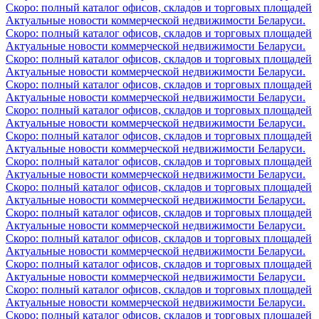
Скоро: полный каталог офисов, складов и торговых площадей
Актуальные новости коммерческой недвижимости Беларуси.
Скоро: полный каталог офисов, складов и торговых площадей
Актуальные новости коммерческой недвижимости Беларуси.
Скоро: полный каталог офисов, складов и торговых площадей
Актуальные новости коммерческой недвижимости Беларуси.
Скоро: полный каталог офисов, складов и торговых площадей
Актуальные новости коммерческой недвижимости Беларуси.
Скоро: полный каталог офисов, складов и торговых площадей
Актуальные новости коммерческой недвижимости Беларуси.
Скоро: полный каталог офисов, складов и торговых площадей
Актуальные новости коммерческой недвижимости Беларуси.
Скоро: полный каталог офисов, складов и торговых площадей
Актуальные новости коммерческой недвижимости Беларуси.
Скоро: полный каталог офисов, складов и торговых площадей
Актуальные новости коммерческой недвижимости Беларуси.
Скоро: полный каталог офисов, складов и торговых площадей
Актуальные новости коммерческой недвижимости Беларуси.
Скоро: полный каталог офисов, складов и торговых площадей
Актуальные новости коммерческой недвижимости Беларуси.
Скоро: полный каталог офисов, складов и торговых площадей
Актуальные новости коммерческой недвижимости Беларуси.
Скоро: полный каталог офисов, складов и торговых площадей
Актуальные новости коммерческой недвижимости Беларуси.
Скоро: полный каталог офисов, складов и торговых площадей