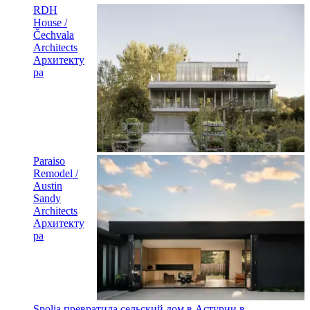
RDH
House /
Čechvala
Architects
Архитекту
ра
Paraiso
Remodel /
Austin
Sandy
Architects
Архитекту
ра
Spolia превратила сельский дом в Астурии в