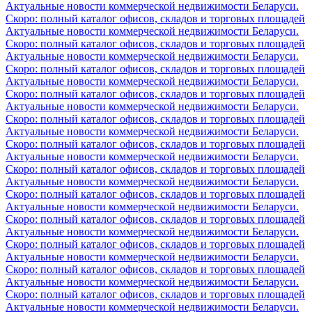
Актуальные новости коммерческой недвижимости Беларуси.
Скоро: полный каталог офисов, складов и торговых площадей
Актуальные новости коммерческой недвижимости Беларуси.
Скоро: полный каталог офисов, складов и торговых площадей
Актуальные новости коммерческой недвижимости Беларуси.
Скоро: полный каталог офисов, складов и торговых площадей
Актуальные новости коммерческой недвижимости Беларуси.
Скоро: полный каталог офисов, складов и торговых площадей
Актуальные новости коммерческой недвижимости Беларуси.
Скоро: полный каталог офисов, складов и торговых площадей
Актуальные новости коммерческой недвижимости Беларуси.
Скоро: полный каталог офисов, складов и торговых площадей
Актуальные новости коммерческой недвижимости Беларуси.
Скоро: полный каталог офисов, складов и торговых площадей
Актуальные новости коммерческой недвижимости Беларуси.
Скоро: полный каталог офисов, складов и торговых площадей
Актуальные новости коммерческой недвижимости Беларуси.
Скоро: полный каталог офисов, складов и торговых площадей
Актуальные новости коммерческой недвижимости Беларуси.
Скоро: полный каталог офисов, складов и торговых площадей
Актуальные новости коммерческой недвижимости Беларуси.
Скоро: полный каталог офисов, складов и торговых площадей
Актуальные новости коммерческой недвижимости Беларуси.
Скоро: полный каталог офисов, складов и торговых площадей
Актуальные новости коммерческой недвижимости Беларуси.