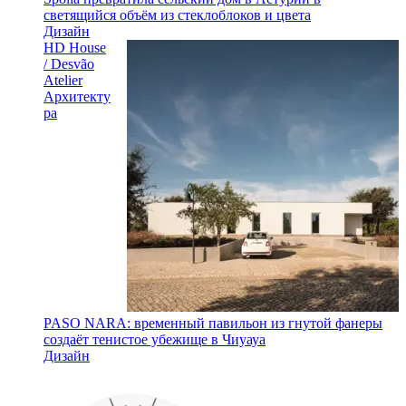
светящийся объём из стеклоблоков и цвета
Дизайн
HD House
/ Desvão
Atelier
Архитекту
ра
PASO NARA: временный павильон из гнутой фанеры
создаёт тенистое убежище в Чиуауа
Дизайн