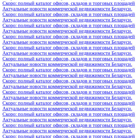
Скоро: полный каталог офисов, складов и торговых площадей
Актуальные новости коммерческой недвижимости Беларуси.
Скоро: полный каталог офисов, складов и торговых площадей
Актуальные новости коммерческой недвижимости Беларуси.
Скоро: полный каталог офисов, складов и торговых площадей
Актуальные новости коммерческой недвижимости Беларуси.
Скоро: полный каталог офисов, складов и торговых площадей
Актуальные новости коммерческой недвижимости Беларуси.
Скоро: полный каталог офисов, складов и торговых площадей
Актуальные новости коммерческой недвижимости Беларуси.
Скоро: полный каталог офисов, складов и торговых площадей
Актуальные новости коммерческой недвижимости Беларуси.
Скоро: полный каталог офисов, складов и торговых площадей
Актуальные новости коммерческой недвижимости Беларуси.
Скоро: полный каталог офисов, складов и торговых площадей
Актуальные новости коммерческой недвижимости Беларуси.
Скоро: полный каталог офисов, складов и торговых площадей
Актуальные новости коммерческой недвижимости Беларуси.
Скоро: полный каталог офисов, складов и торговых площадей
Актуальные новости коммерческой недвижимости Беларуси.
Скоро: полный каталог офисов, складов и торговых площадей
Актуальные новости коммерческой недвижимости Беларуси.
Скоро: полный каталог офисов, складов и торговых площадей
Актуальные новости коммерческой недвижимости Беларуси.
Скоро: полный каталог офисов, складов и торговых площадей