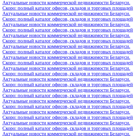
Актуальные новости коммерческой недвижимости Беларуси.
Скоро: полный каталог офисов, складов и торговых площадей
Актуальные новости коммерческой недвижимости Беларуси.
Скоро: полный каталог офисов, складов и торговых площадей
Актуальные новости коммерческой недвижимости Беларуси.
Скоро: полный каталог офисов, складов и торговых площадей
Актуальные новости коммерческой недвижимости Беларуси.
Скоро: полный каталог офисов, складов и торговых площадей
Актуальные новости коммерческой недвижимости Беларуси.
Скоро: полный каталог офисов, складов и торговых площадей
Актуальные новости коммерческой недвижимости Беларуси.
Скоро: полный каталог офисов, складов и торговых площадей
Актуальные новости коммерческой недвижимости Беларуси.
Скоро: полный каталог офисов, складов и торговых площадей
Актуальные новости коммерческой недвижимости Беларуси.
Скоро: полный каталог офисов, складов и торговых площадей
Актуальные новости коммерческой недвижимости Беларуси.
Скоро: полный каталог офисов, складов и торговых площадей
Актуальные новости коммерческой недвижимости Беларуси.
Скоро: полный каталог офисов, складов и торговых площадей
Актуальные новости коммерческой недвижимости Беларуси.
Скоро: полный каталог офисов, складов и торговых площадей
Актуальные новости коммерческой недвижимости Беларуси.
Скоро: полный каталог офисов, складов и торговых площадей
Актуальные новости коммерческой недвижимости Беларуси.