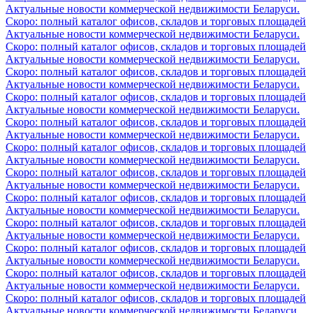
Актуальные новости коммерческой недвижимости Беларуси.
Скоро: полный каталог офисов, складов и торговых площадей
Актуальные новости коммерческой недвижимости Беларуси.
Скоро: полный каталог офисов, складов и торговых площадей
Актуальные новости коммерческой недвижимости Беларуси.
Скоро: полный каталог офисов, складов и торговых площадей
Актуальные новости коммерческой недвижимости Беларуси.
Скоро: полный каталог офисов, складов и торговых площадей
Актуальные новости коммерческой недвижимости Беларуси.
Скоро: полный каталог офисов, складов и торговых площадей
Актуальные новости коммерческой недвижимости Беларуси.
Скоро: полный каталог офисов, складов и торговых площадей
Актуальные новости коммерческой недвижимости Беларуси.
Скоро: полный каталог офисов, складов и торговых площадей
Актуальные новости коммерческой недвижимости Беларуси.
Скоро: полный каталог офисов, складов и торговых площадей
Актуальные новости коммерческой недвижимости Беларуси.
Скоро: полный каталог офисов, складов и торговых площадей
Актуальные новости коммерческой недвижимости Беларуси.
Скоро: полный каталог офисов, складов и торговых площадей
Актуальные новости коммерческой недвижимости Беларуси.
Скоро: полный каталог офисов, складов и торговых площадей
Актуальные новости коммерческой недвижимости Беларуси.
Скоро: полный каталог офисов, складов и торговых площадей
Актуальные новости коммерческой недвижимости Беларуси.