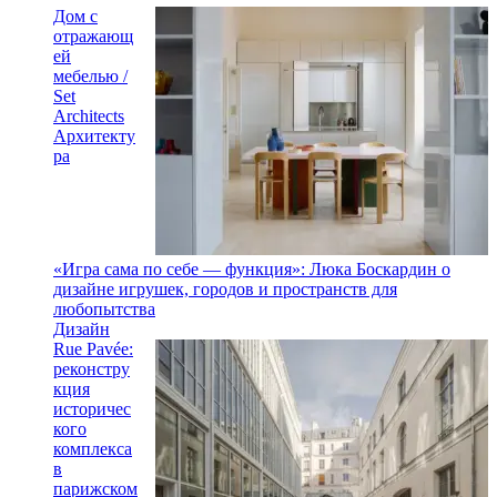
Дом с
отражающ
ей
мебелью /
Set
Architects
Архитекту
ра
«Игра сама по себе — функция»: Люка Боскардин о
дизайне игрушек, городов и пространств для
любопытства
Дизайн
Rue Pavée:
реконстру
кция
историчес
кого
комплекса
в
парижском