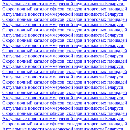
Актуальные новости коммерческой недвижимости Беларуси.
Скоро: полный каталог офисов, складов и торговых площадей
Актуальные новости коммерческой недвижимости Беларуси.
Скоро: полный каталог офисов, складов и торговых площадей
Актуальные новости коммерческой недвижимости Беларуси.
Скоро: полный каталог офисов, складов и торговых площадей
Актуальные новости коммерческой недвижимости Беларуси.
Скоро: полный каталог офисов, складов и торговых площадей
Актуальные новости коммерческой недвижимости Беларуси.
Скоро: полный каталог офисов, складов и торговых площадей
Актуальные новости коммерческой недвижимости Беларуси.
Скоро: полный каталог офисов, складов и торговых площадей
Актуальные новости коммерческой недвижимости Беларуси.
Скоро: полный каталог офисов, складов и торговых площадей
Актуальные новости коммерческой недвижимости Беларуси.
Скоро: полный каталог офисов, складов и торговых площадей
Актуальные новости коммерческой недвижимости Беларуси.
Скоро: полный каталог офисов, складов и торговых площадей
Актуальные новости коммерческой недвижимости Беларуси.
Скоро: полный каталог офисов, складов и торговых площадей
Актуальные новости коммерческой недвижимости Беларуси.
Скоро: полный каталог офисов, складов и торговых площадей
Актуальные новости коммерческой недвижимости Беларуси.
Скоро: полный каталог офисов, складов и торговых площадей
Актуальные новости коммерческой недвижимости Беларуси.