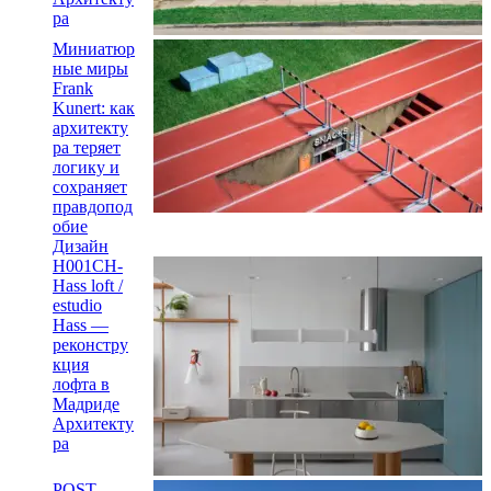
ра
Миниатюр
ные миры
Frank
Kunert: как
архитекту
ра теряет
логику и
сохраняет
правдопод
обие
Дизайн
H001CH-
Hass loft /
estudio
Hass —
реконстру
кция
лофта в
Мадриде
Архитекту
ра
POST