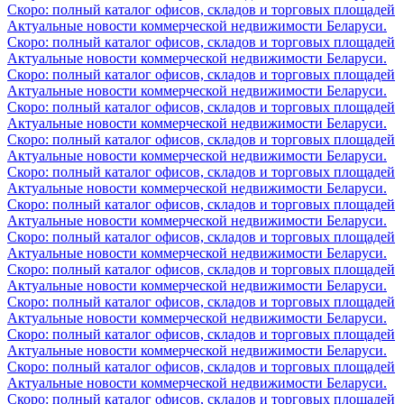
Скоро: полный каталог офисов, складов и торговых площадей
Актуальные новости коммерческой недвижимости Беларуси.
Скоро: полный каталог офисов, складов и торговых площадей
Актуальные новости коммерческой недвижимости Беларуси.
Скоро: полный каталог офисов, складов и торговых площадей
Актуальные новости коммерческой недвижимости Беларуси.
Скоро: полный каталог офисов, складов и торговых площадей
Актуальные новости коммерческой недвижимости Беларуси.
Скоро: полный каталог офисов, складов и торговых площадей
Актуальные новости коммерческой недвижимости Беларуси.
Скоро: полный каталог офисов, складов и торговых площадей
Актуальные новости коммерческой недвижимости Беларуси.
Скоро: полный каталог офисов, складов и торговых площадей
Актуальные новости коммерческой недвижимости Беларуси.
Скоро: полный каталог офисов, складов и торговых площадей
Актуальные новости коммерческой недвижимости Беларуси.
Скоро: полный каталог офисов, складов и торговых площадей
Актуальные новости коммерческой недвижимости Беларуси.
Скоро: полный каталог офисов, складов и торговых площадей
Актуальные новости коммерческой недвижимости Беларуси.
Скоро: полный каталог офисов, складов и торговых площадей
Актуальные новости коммерческой недвижимости Беларуси.
Скоро: полный каталог офисов, складов и торговых площадей
Актуальные новости коммерческой недвижимости Беларуси.
Скоро: полный каталог офисов, складов и торговых площадей