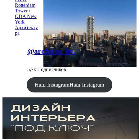
Rotterdam
Tower /
ODA New
York
Архитекту
ра
@archicon_by.
5,7k Подписчиков
Наш Instagram
Наш Instagram