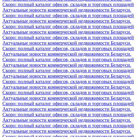
Скоро: полный каталог офисов, складов и торговых площадей
Актуальные новости коммерческой недвижимости Беларуси.
Скоро: полный каталог офисов, складов и торговых площадей
Актуальные новости коммерческой недвижимости Беларуси.
Скоро: полный каталог офисов, складов и торговых площадей
Актуальные новости коммерческой недвижимости Беларуси.
Скоро: полный каталог офисов, складов и торговых площадей
Актуальные новости коммерческой недвижимости Беларуси.
Скоро: полный каталог офисов, складов и торговых площадей
Актуальные новости коммерческой недвижимости Беларуси.
Скоро: полный каталог офисов, складов и торговых площадей
Актуальные новости коммерческой недвижимости Беларуси.
Скоро: полный каталог офисов, складов и торговых площадей
Актуальные новости коммерческой недвижимости Беларуси.
Скоро: полный каталог офисов, складов и торговых площадей
Актуальные новости коммерческой недвижимости Беларуси.
Скоро: полный каталог офисов, складов и торговых площадей
Актуальные новости коммерческой недвижимости Беларуси.
Скоро: полный каталог офисов, складов и торговых площадей
Актуальные новости коммерческой недвижимости Беларуси.
Скоро: полный каталог офисов, складов и торговых площадей
Актуальные новости коммерческой недвижимости Беларуси.
Скоро: полный каталог офисов, складов и торговых площадей
Актуальные новости коммерческой недвижимости Беларуси.
Скоро: полный каталог офисов, складов и торговых площадей