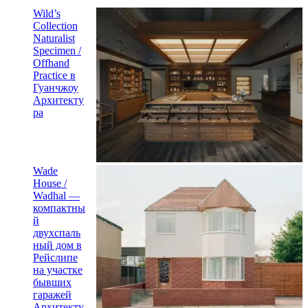
Wild’s
Collection
Naturalist
Specimen /
Offhand
Practice в
Гуанчжоу
Архитекту
ра
Wade
House /
Wadhal —
компактны
й
двухспаль
ный дом в
Рейслипе
на участке
бывших
гаражей
Архитекту