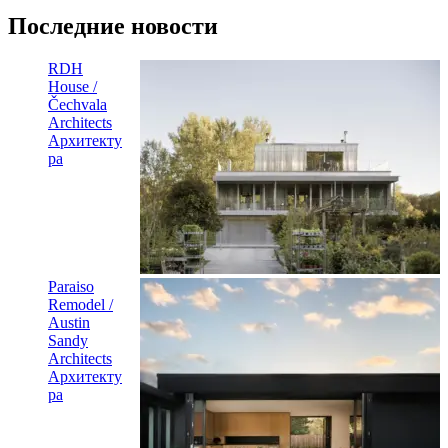
Последние новости
RDH
House /
Čechvala
Architects
Архитекту
ра
Paraiso
Remodel /
Austin
Sandy
Architects
Архитекту
ра