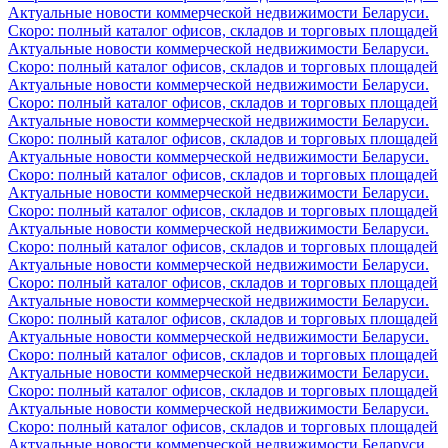
Актуальные новости коммерческой недвижимости Беларуси.
Скоро: полный каталог офисов, складов и торговых площадей
Актуальные новости коммерческой недвижимости Беларуси.
Скоро: полный каталог офисов, складов и торговых площадей
Актуальные новости коммерческой недвижимости Беларуси.
Скоро: полный каталог офисов, складов и торговых площадей
Актуальные новости коммерческой недвижимости Беларуси.
Скоро: полный каталог офисов, складов и торговых площадей
Актуальные новости коммерческой недвижимости Беларуси.
Скоро: полный каталог офисов, складов и торговых площадей
Актуальные новости коммерческой недвижимости Беларуси.
Скоро: полный каталог офисов, складов и торговых площадей
Актуальные новости коммерческой недвижимости Беларуси.
Скоро: полный каталог офисов, складов и торговых площадей
Актуальные новости коммерческой недвижимости Беларуси.
Скоро: полный каталог офисов, складов и торговых площадей
Актуальные новости коммерческой недвижимости Беларуси.
Скоро: полный каталог офисов, складов и торговых площадей
Актуальные новости коммерческой недвижимости Беларуси.
Скоро: полный каталог офисов, складов и торговых площадей
Актуальные новости коммерческой недвижимости Беларуси.
Скоро: полный каталог офисов, складов и торговых площадей
Актуальные новости коммерческой недвижимости Беларуси.
Скоро: полный каталог офисов, складов и торговых площадей
Актуальные новости коммерческой недвижимости Беларуси.