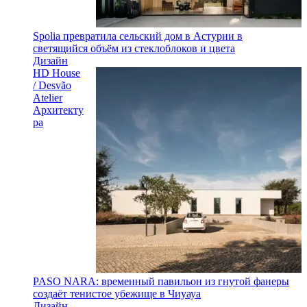
Spolia превратила сельский дом в Астурии в
светящийся объём из стеклоблоков и цвета
Дизайн
HD House
/ Desvão
Atelier
Архитекту
ра
PASO NARA: временный павильон из гнутой фанеры
создаёт тенистое убежище в Чиуауа
Дизайн