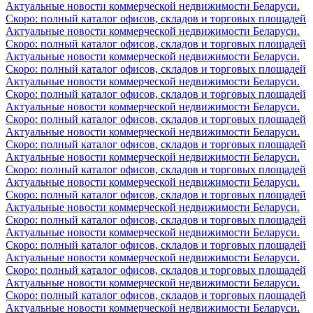
Актуальные новости коммерческой недвижимости Беларуси.
Скоро: полный каталог офисов, складов и торговых площадей
Актуальные новости коммерческой недвижимости Беларуси.
Скоро: полный каталог офисов, складов и торговых площадей
Актуальные новости коммерческой недвижимости Беларуси.
Скоро: полный каталог офисов, складов и торговых площадей
Актуальные новости коммерческой недвижимости Беларуси.
Скоро: полный каталог офисов, складов и торговых площадей
Актуальные новости коммерческой недвижимости Беларуси.
Скоро: полный каталог офисов, складов и торговых площадей
Актуальные новости коммерческой недвижимости Беларуси.
Скоро: полный каталог офисов, складов и торговых площадей
Актуальные новости коммерческой недвижимости Беларуси.
Скоро: полный каталог офисов, складов и торговых площадей
Актуальные новости коммерческой недвижимости Беларуси.
Скоро: полный каталог офисов, складов и торговых площадей
Актуальные новости коммерческой недвижимости Беларуси.
Скоро: полный каталог офисов, складов и торговых площадей
Актуальные новости коммерческой недвижимости Беларуси.
Скоро: полный каталог офисов, складов и торговых площадей
Актуальные новости коммерческой недвижимости Беларуси.
Скоро: полный каталог офисов, складов и торговых площадей
Актуальные новости коммерческой недвижимости Беларуси.
Скоро: полный каталог офисов, складов и торговых площадей
Актуальные новости коммерческой недвижимости Беларуси.