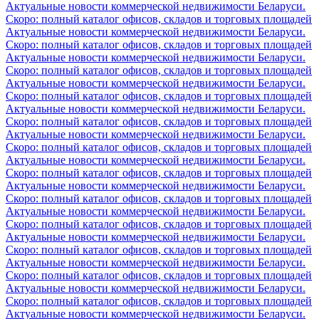
Актуальные новости коммерческой недвижимости Беларуси.
Скоро: полный каталог офисов, складов и торговых площадей
Актуальные новости коммерческой недвижимости Беларуси.
Скоро: полный каталог офисов, складов и торговых площадей
Актуальные новости коммерческой недвижимости Беларуси.
Скоро: полный каталог офисов, складов и торговых площадей
Актуальные новости коммерческой недвижимости Беларуси.
Скоро: полный каталог офисов, складов и торговых площадей
Актуальные новости коммерческой недвижимости Беларуси.
Скоро: полный каталог офисов, складов и торговых площадей
Актуальные новости коммерческой недвижимости Беларуси.
Скоро: полный каталог офисов, складов и торговых площадей
Актуальные новости коммерческой недвижимости Беларуси.
Скоро: полный каталог офисов, складов и торговых площадей
Актуальные новости коммерческой недвижимости Беларуси.
Скоро: полный каталог офисов, складов и торговых площадей
Актуальные новости коммерческой недвижимости Беларуси.
Скоро: полный каталог офисов, складов и торговых площадей
Актуальные новости коммерческой недвижимости Беларуси.
Скоро: полный каталог офисов, складов и торговых площадей
Актуальные новости коммерческой недвижимости Беларуси.
Скоро: полный каталог офисов, складов и торговых площадей
Актуальные новости коммерческой недвижимости Беларуси.
Скоро: полный каталог офисов, складов и торговых площадей
Актуальные новости коммерческой недвижимости Беларуси.