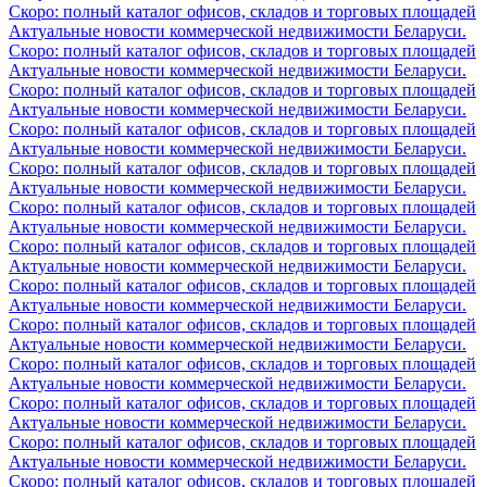
Скоро: полный каталог офисов, складов и торговых площадей
Актуальные новости коммерческой недвижимости Беларуси.
Скоро: полный каталог офисов, складов и торговых площадей
Актуальные новости коммерческой недвижимости Беларуси.
Скоро: полный каталог офисов, складов и торговых площадей
Актуальные новости коммерческой недвижимости Беларуси.
Скоро: полный каталог офисов, складов и торговых площадей
Актуальные новости коммерческой недвижимости Беларуси.
Скоро: полный каталог офисов, складов и торговых площадей
Актуальные новости коммерческой недвижимости Беларуси.
Скоро: полный каталог офисов, складов и торговых площадей
Актуальные новости коммерческой недвижимости Беларуси.
Скоро: полный каталог офисов, складов и торговых площадей
Актуальные новости коммерческой недвижимости Беларуси.
Скоро: полный каталог офисов, складов и торговых площадей
Актуальные новости коммерческой недвижимости Беларуси.
Скоро: полный каталог офисов, складов и торговых площадей
Актуальные новости коммерческой недвижимости Беларуси.
Скоро: полный каталог офисов, складов и торговых площадей
Актуальные новости коммерческой недвижимости Беларуси.
Скоро: полный каталог офисов, складов и торговых площадей
Актуальные новости коммерческой недвижимости Беларуси.
Скоро: полный каталог офисов, складов и торговых площадей
Актуальные новости коммерческой недвижимости Беларуси.
Скоро: полный каталог офисов, складов и торговых площадей