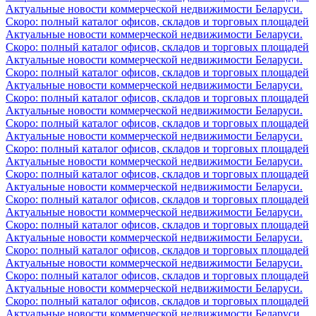
Актуальные новости коммерческой недвижимости Беларуси.
Скоро: полный каталог офисов, складов и торговых площадей
Актуальные новости коммерческой недвижимости Беларуси.
Скоро: полный каталог офисов, складов и торговых площадей
Актуальные новости коммерческой недвижимости Беларуси.
Скоро: полный каталог офисов, складов и торговых площадей
Актуальные новости коммерческой недвижимости Беларуси.
Скоро: полный каталог офисов, складов и торговых площадей
Актуальные новости коммерческой недвижимости Беларуси.
Скоро: полный каталог офисов, складов и торговых площадей
Актуальные новости коммерческой недвижимости Беларуси.
Скоро: полный каталог офисов, складов и торговых площадей
Актуальные новости коммерческой недвижимости Беларуси.
Скоро: полный каталог офисов, складов и торговых площадей
Актуальные новости коммерческой недвижимости Беларуси.
Скоро: полный каталог офисов, складов и торговых площадей
Актуальные новости коммерческой недвижимости Беларуси.
Скоро: полный каталог офисов, складов и торговых площадей
Актуальные новости коммерческой недвижимости Беларуси.
Скоро: полный каталог офисов, складов и торговых площадей
Актуальные новости коммерческой недвижимости Беларуси.
Скоро: полный каталог офисов, складов и торговых площадей
Актуальные новости коммерческой недвижимости Беларуси.
Скоро: полный каталог офисов, складов и торговых площадей
Актуальные новости коммерческой недвижимости Беларуси.