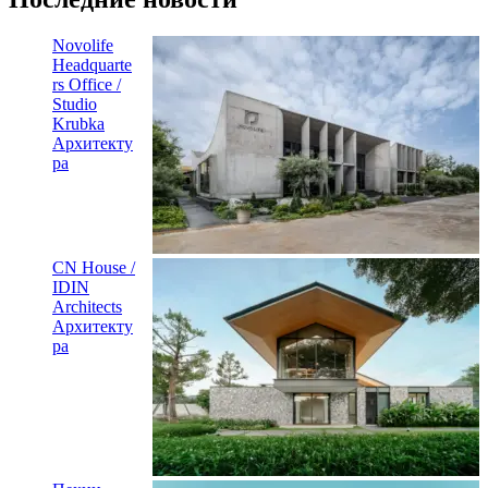
Novolife
Headquarte
rs Office /
Studio
Krubka
Архитекту
ра
CN House /
IDIN
Architects
Архитекту
ра