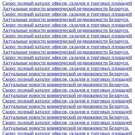
Скоро: полный каталог офисов, складов и торговых площадей
Актуальные новости коммерческой недвижимости Беларуси.
Скоро: полный каталог офисов, складов и торговых площадей
Актуальные новости коммерческой недвижимости Беларуси.
Скоро: полный каталог офисов, складов и торговых площадей
Актуальные новости коммерческой недвижимости Беларуси.
Скоро: полный каталог офисов, складов и торговых площадей
Актуальные новости коммерческой недвижимости Беларуси.
Скоро: полный каталог офисов, складов и торговых площадей
Актуальные новости коммерческой недвижимости Беларуси.
Скоро: полный каталог офисов, складов и торговых площадей
Актуальные новости коммерческой недвижимости Беларуси.
Скоро: полный каталог офисов, складов и торговых площадей
Актуальные новости коммерческой недвижимости Беларуси.
Скоро: полный каталог офисов, складов и торговых площадей
Актуальные новости коммерческой недвижимости Беларуси.
Скоро: полный каталог офисов, складов и торговых площадей
Актуальные новости коммерческой недвижимости Беларуси.
Скоро: полный каталог офисов, складов и торговых площадей
Актуальные новости коммерческой недвижимости Беларуси.
Скоро: полный каталог офисов, складов и торговых площадей
Актуальные новости коммерческой недвижимости Беларуси.
Скоро: полный каталог офисов, складов и торговых площадей
Актуальные новости коммерческой недвижимости Беларуси.
Скоро: полный каталог офисов, складов и торговых площадей