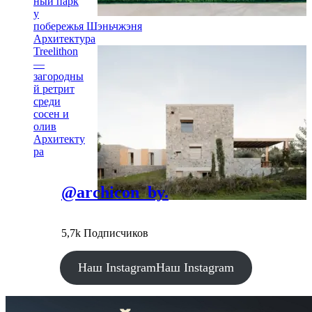
ный парк
у
побережья Шэньчжэня
Архитектура
Treelithon
—
загородны
й ретрит
среди
сосен и
олив
Архитекту
ра
@archicon_by.
5,7k Подписчиков
Наш Instagram
Наш Instagram