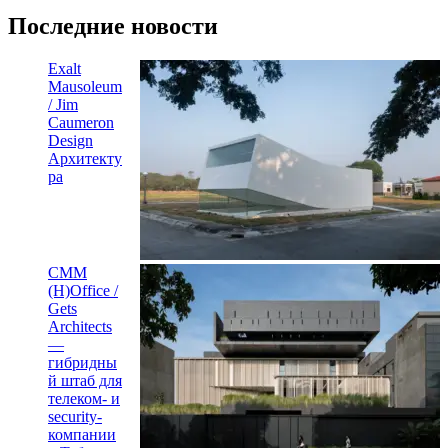
Последние новости
Exalt
Mausoleum
/ Jim
Caumeron
Design
Архитекту
ра
CMM
(H)Office /
Gets
Architects
—
гибридны
й штаб для
телеком- и
security-
компании