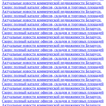
Актуальные новости коммерческой недвижимости Беларуси.
Скоро: полный каталог офисов, складов и торговых площадей
Актуальные новости коммерческой недвижимости Беларуси.
Скоро: полный каталог офисов, складов и торговых площадей
Актуальные новости коммерческой недвижимости Беларуси.
Скоро: полный каталог офисов, складов и торговых площадей
Актуальные новости коммерческой недвижимости Беларуси.
Скоро: полный каталог офисов, складов и торговых площадей
Актуальные новости коммерческой недвижимости Беларуси.
Скоро: полный каталог офисов, складов и торговых площадей
Актуальные новости коммерческой недвижимости Беларуси.
Скоро: полный каталог офисов, складов и торговых площадей
Актуальные новости коммерческой недвижимости Беларуси.
Скоро: полный каталог офисов, складов и торговых площадей
Актуальные новости коммерческой недвижимости Беларуси.
Скоро: полный каталог офисов, складов и торговых площадей
Актуальные новости коммерческой недвижимости Беларуси.
Скоро: полный каталог офисов, складов и торговых площадей
Актуальные новости коммерческой недвижимости Беларуси.
Скоро: полный каталог офисов, складов и торговых площадей
Актуальные новости коммерческой недвижимости Беларуси.
Скоро: полный каталог офисов, складов и торговых площадей
Актуальные новости коммерческой недвижимости Беларуси.
Скоро: полный каталог офисов, складов и торговых площадей
Актуальные новости коммерческой недвижимости Беларуси.