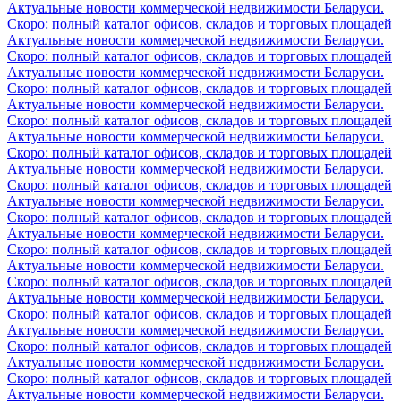
Актуальные новости коммерческой недвижимости Беларуси.
Скоро: полный каталог офисов, складов и торговых площадей
Актуальные новости коммерческой недвижимости Беларуси.
Скоро: полный каталог офисов, складов и торговых площадей
Актуальные новости коммерческой недвижимости Беларуси.
Скоро: полный каталог офисов, складов и торговых площадей
Актуальные новости коммерческой недвижимости Беларуси.
Скоро: полный каталог офисов, складов и торговых площадей
Актуальные новости коммерческой недвижимости Беларуси.
Скоро: полный каталог офисов, складов и торговых площадей
Актуальные новости коммерческой недвижимости Беларуси.
Скоро: полный каталог офисов, складов и торговых площадей
Актуальные новости коммерческой недвижимости Беларуси.
Скоро: полный каталог офисов, складов и торговых площадей
Актуальные новости коммерческой недвижимости Беларуси.
Скоро: полный каталог офисов, складов и торговых площадей
Актуальные новости коммерческой недвижимости Беларуси.
Скоро: полный каталог офисов, складов и торговых площадей
Актуальные новости коммерческой недвижимости Беларуси.
Скоро: полный каталог офисов, складов и торговых площадей
Актуальные новости коммерческой недвижимости Беларуси.
Скоро: полный каталог офисов, складов и торговых площадей
Актуальные новости коммерческой недвижимости Беларуси.
Скоро: полный каталог офисов, складов и торговых площадей
Актуальные новости коммерческой недвижимости Беларуси.