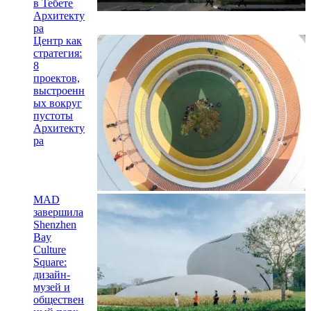
в Тебете
Архитекту
ра
Центр как
стратегия:
8
проектов,
выстроенн
ых вокруг
пустоты
Архитекту
ра
MAD
завершила
Shenzhen
Bay
Culture
Square:
дизайн-
музей и
обществен