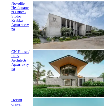
Novolife
Headquarte
rs Office /
Studio
Krubka
Архитекту
ра
CN House /
IDIN
Architects
Архитекту
ра
Пекин
станет