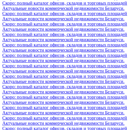
Скоро: полный каталог офисов, складов и торговых площадей
Актуальные новости коммерческой недвижимости Беларуси.
Скоро: полный каталог офисов, складов и торговых площадей
Актуальные новости коммерческой недвижимости Беларуси.
Скоро: полный каталог офисов, складов и торговых площадей
Актуальные новости коммерческой недвижимости Беларуси.
Скоро: полный каталог офисов, складов и торговых площадей
Актуальные новости коммерческой недвижимости Беларуси.
Скоро: полный каталог офисов, складов и торговых площадей
Актуальные новости коммерческой недвижимости Беларуси.
Скоро: полный каталог офисов, складов и торговых площадей
Актуальные новости коммерческой недвижимости Беларуси.
Скоро: полный каталог офисов, складов и торговых площадей
Актуальные новости коммерческой недвижимости Беларуси.
Скоро: полный каталог офисов, складов и торговых площадей
Актуальные новости коммерческой недвижимости Беларуси.
Скоро: полный каталог офисов, складов и торговых площадей
Актуальные новости коммерческой недвижимости Беларуси.
Скоро: полный каталог офисов, складов и торговых площадей
Актуальные новости коммерческой недвижимости Беларуси.
Скоро: полный каталог офисов, складов и торговых площадей
Актуальные новости коммерческой недвижимости Беларуси.
Скоро: полный каталог офисов, складов и торговых площадей
Актуальные новости коммерческой недвижимости Беларуси.
Скоро: полный каталог офисов, складов и торговых площадей