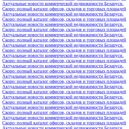
Актуальные новости коммерческой недвижимости Беларуси.
Скоро: полный каталог офисов, складов и торговых площадей
Актуальные новости коммерческой недвижимости Беларуси.
Скоро: полный каталог офисов, складов и торговых площадей
Актуальные новости коммерческой недвижимости Беларуси.
Скоро: полный каталог офисов, складов и торговых площадей
Актуальные новости коммерческой недвижимости Беларуси.
Скоро: полный каталог офисов, складов и торговых площадей
Актуальные новости коммерческой недвижимости Беларуси.
Скоро: полный каталог офисов, складов и торговых площадей
Актуальные новости коммерческой недвижимости Беларуси.
Скоро: полный каталог офисов, складов и торговых площадей
Актуальные новости коммерческой недвижимости Беларуси.
Скоро: полный каталог офисов, складов и торговых площадей
Актуальные новости коммерческой недвижимости Беларуси.
Скоро: полный каталог офисов, складов и торговых площадей
Актуальные новости коммерческой недвижимости Беларуси.
Скоро: полный каталог офисов, складов и торговых площадей
Актуальные новости коммерческой недвижимости Беларуси.
Скоро: полный каталог офисов, складов и торговых площадей
Актуальные новости коммерческой недвижимости Беларуси.
Скоро: полный каталог офисов, складов и торговых площадей
Актуальные новости коммерческой недвижимости Беларуси.
Скоро: полный каталог офисов, складов и торговых площадей
Актуальные новости коммерческой недвижимости Беларуси.