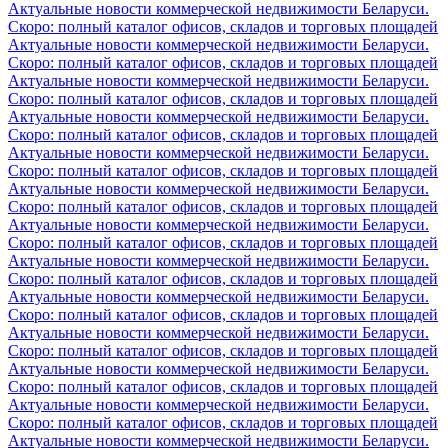
Актуальные новости коммерческой недвижимости Беларуси.
Скоро: полный каталог офисов, складов и торговых площадей
Актуальные новости коммерческой недвижимости Беларуси.
Скоро: полный каталог офисов, складов и торговых площадей
Актуальные новости коммерческой недвижимости Беларуси.
Скоро: полный каталог офисов, складов и торговых площадей
Актуальные новости коммерческой недвижимости Беларуси.
Скоро: полный каталог офисов, складов и торговых площадей
Актуальные новости коммерческой недвижимости Беларуси.
Скоро: полный каталог офисов, складов и торговых площадей
Актуальные новости коммерческой недвижимости Беларуси.
Скоро: полный каталог офисов, складов и торговых площадей
Актуальные новости коммерческой недвижимости Беларуси.
Скоро: полный каталог офисов, складов и торговых площадей
Актуальные новости коммерческой недвижимости Беларуси.
Скоро: полный каталог офисов, складов и торговых площадей
Актуальные новости коммерческой недвижимости Беларуси.
Скоро: полный каталог офисов, складов и торговых площадей
Актуальные новости коммерческой недвижимости Беларуси.
Скоро: полный каталог офисов, складов и торговых площадей
Актуальные новости коммерческой недвижимости Беларуси.
Скоро: полный каталог офисов, складов и торговых площадей
Актуальные новости коммерческой недвижимости Беларуси.
Скоро: полный каталог офисов, складов и торговых площадей
Актуальные новости коммерческой недвижимости Беларуси.