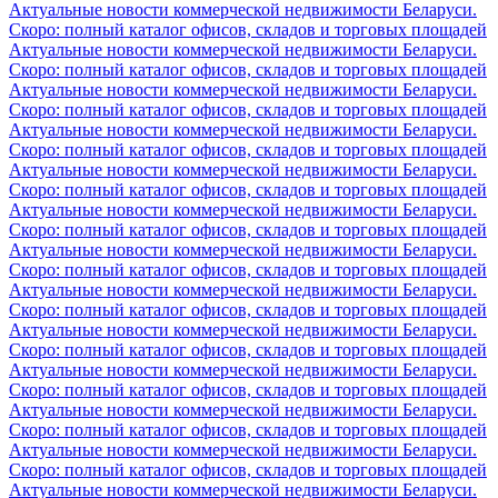
Актуальные новости коммерческой недвижимости Беларуси.
Скоро: полный каталог офисов, складов и торговых площадей
Актуальные новости коммерческой недвижимости Беларуси.
Скоро: полный каталог офисов, складов и торговых площадей
Актуальные новости коммерческой недвижимости Беларуси.
Скоро: полный каталог офисов, складов и торговых площадей
Актуальные новости коммерческой недвижимости Беларуси.
Скоро: полный каталог офисов, складов и торговых площадей
Актуальные новости коммерческой недвижимости Беларуси.
Скоро: полный каталог офисов, складов и торговых площадей
Актуальные новости коммерческой недвижимости Беларуси.
Скоро: полный каталог офисов, складов и торговых площадей
Актуальные новости коммерческой недвижимости Беларуси.
Скоро: полный каталог офисов, складов и торговых площадей
Актуальные новости коммерческой недвижимости Беларуси.
Скоро: полный каталог офисов, складов и торговых площадей
Актуальные новости коммерческой недвижимости Беларуси.
Скоро: полный каталог офисов, складов и торговых площадей
Актуальные новости коммерческой недвижимости Беларуси.
Скоро: полный каталог офисов, складов и торговых площадей
Актуальные новости коммерческой недвижимости Беларуси.
Скоро: полный каталог офисов, складов и торговых площадей
Актуальные новости коммерческой недвижимости Беларуси.
Скоро: полный каталог офисов, складов и торговых площадей
Актуальные новости коммерческой недвижимости Беларуси.