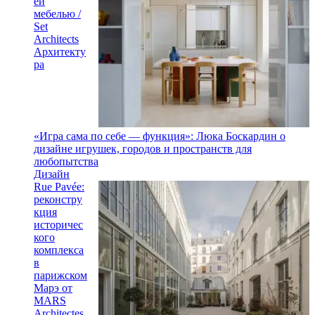
ей
мебелью /
Set
Architects
Архитекту
ра
«Игра сама по себе — функция»: Люка Боскардин о
дизайне игрушек, городов и пространств для
любопытства
Дизайн
Rue Pavée:
реконстру
кция
историчес
кого
комплекса
в
парижском
Марэ от
MARS
Architectes