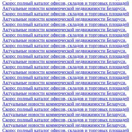
Скоро: полный каталог офисов, складов и торговых площадей
Актуальные новости коммерческой недвижимости Беларуси.
Скоро: полный каталог офисов, складов и торговых площадей
Актуальные новости коммерческой недвижимости Беларуси.
Скоро: полный каталог офисов, складов и торговых площадей
Актуальные новости коммерческой недвижимости Беларуси.
Скоро: полный каталог офисов, складов и торговых площадей
Актуальные новости коммерческой недвижимости Беларуси.
Скоро: полный каталог офисов, складов и торговых площадей
Актуальные новости коммерческой недвижимости Беларуси.
Скоро: полный каталог офисов, складов и торговых площадей
Актуальные новости коммерческой недвижимости Беларуси.
Скоро: полный каталог офисов, складов и торговых площадей
Актуальные новости коммерческой недвижимости Беларуси.
Скоро: полный каталог офисов, складов и торговых площадей
Актуальные новости коммерческой недвижимости Беларуси.
Скоро: полный каталог офисов, складов и торговых площадей
Актуальные новости коммерческой недвижимости Беларуси.
Скоро: полный каталог офисов, складов и торговых площадей
Актуальные новости коммерческой недвижимости Беларуси.
Скоро: полный каталог офисов, складов и торговых площадей
Актуальные новости коммерческой недвижимости Беларуси.
Скоро: полный каталог офисов, складов и торговых площадей
Актуальные новости коммерческой недвижимости Беларуси.
Скоро: полный каталог офисов, складов и торговых площадей