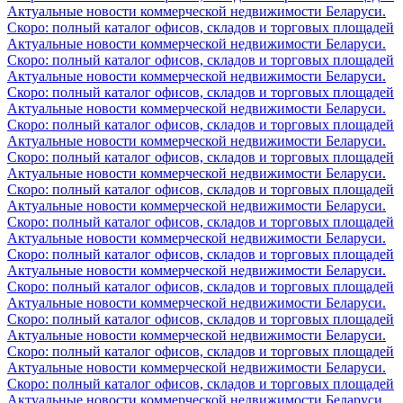
Актуальные новости коммерческой недвижимости Беларуси.
Скоро: полный каталог офисов, складов и торговых площадей
Актуальные новости коммерческой недвижимости Беларуси.
Скоро: полный каталог офисов, складов и торговых площадей
Актуальные новости коммерческой недвижимости Беларуси.
Скоро: полный каталог офисов, складов и торговых площадей
Актуальные новости коммерческой недвижимости Беларуси.
Скоро: полный каталог офисов, складов и торговых площадей
Актуальные новости коммерческой недвижимости Беларуси.
Скоро: полный каталог офисов, складов и торговых площадей
Актуальные новости коммерческой недвижимости Беларуси.
Скоро: полный каталог офисов, складов и торговых площадей
Актуальные новости коммерческой недвижимости Беларуси.
Скоро: полный каталог офисов, складов и торговых площадей
Актуальные новости коммерческой недвижимости Беларуси.
Скоро: полный каталог офисов, складов и торговых площадей
Актуальные новости коммерческой недвижимости Беларуси.
Скоро: полный каталог офисов, складов и торговых площадей
Актуальные новости коммерческой недвижимости Беларуси.
Скоро: полный каталог офисов, складов и торговых площадей
Актуальные новости коммерческой недвижимости Беларуси.
Скоро: полный каталог офисов, складов и торговых площадей
Актуальные новости коммерческой недвижимости Беларуси.
Скоро: полный каталог офисов, складов и торговых площадей
Актуальные новости коммерческой недвижимости Беларуси.