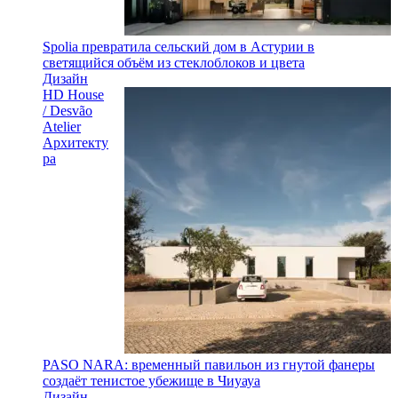
Spolia превратила сельский дом в Астурии в
светящийся объём из стеклоблоков и цвета
Дизайн
HD House
/ Desvão
Atelier
Архитекту
ра
PASO NARA: временный павильон из гнутой фанеры
создаёт тенистое убежище в Чиуауа
Дизайн