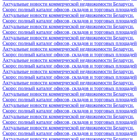
Актуальные новости коммерческой недвижимости Беларуси.
Скоро: полный каталог офисов, складов и торговых площадей
Актуальные новости коммерческой недвижимости Беларуси.
Скоро: полный каталог офисов, складов и торговых площадей
Актуальные новости коммерческой недвижимости Беларуси.
Скоро: полный каталог офисов, складов и торговых площадей
Актуальные новости коммерческой недвижимости Беларуси.
Скоро: полный каталог офисов, складов и торговых площадей
Актуальные новости коммерческой недвижимости Беларуси.
Скоро: полный каталог офисов, складов и торговых площадей
Актуальные новости коммерческой недвижимости Беларуси.
Скоро: полный каталог офисов, складов и торговых площадей
Актуальные новости коммерческой недвижимости Беларуси.
Скоро: полный каталог офисов, складов и торговых площадей
Актуальные новости коммерческой недвижимости Беларуси.
Скоро: полный каталог офисов, складов и торговых площадей
Актуальные новости коммерческой недвижимости Беларуси.
Скоро: полный каталог офисов, складов и торговых площадей
Актуальные новости коммерческой недвижимости Беларуси.
Скоро: полный каталог офисов, складов и торговых площадей
Актуальные новости коммерческой недвижимости Беларуси.
Скоро: полный каталог офисов, складов и торговых площадей
Актуальные новости коммерческой недвижимости Беларуси.
Скоро: полный каталог офисов, складов и торговых площадей
Актуальные новости коммерческой недвижимости Беларуси.