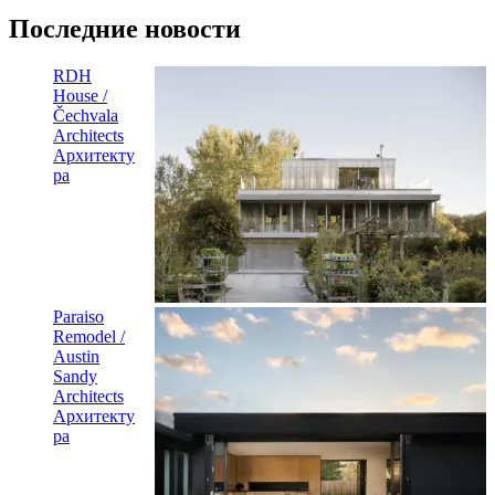
Последние новости
RDH
House /
Čechvala
Architects
Архитекту
ра
Paraiso
Remodel /
Austin
Sandy
Architects
Архитекту
ра