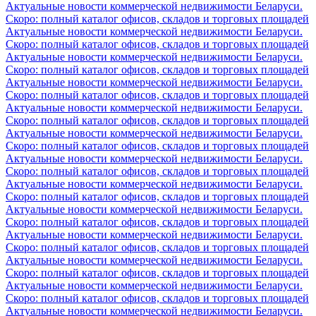
Актуальные новости коммерческой недвижимости Беларуси.
Скоро: полный каталог офисов, складов и торговых площадей
Актуальные новости коммерческой недвижимости Беларуси.
Скоро: полный каталог офисов, складов и торговых площадей
Актуальные новости коммерческой недвижимости Беларуси.
Скоро: полный каталог офисов, складов и торговых площадей
Актуальные новости коммерческой недвижимости Беларуси.
Скоро: полный каталог офисов, складов и торговых площадей
Актуальные новости коммерческой недвижимости Беларуси.
Скоро: полный каталог офисов, складов и торговых площадей
Актуальные новости коммерческой недвижимости Беларуси.
Скоро: полный каталог офисов, складов и торговых площадей
Актуальные новости коммерческой недвижимости Беларуси.
Скоро: полный каталог офисов, складов и торговых площадей
Актуальные новости коммерческой недвижимости Беларуси.
Скоро: полный каталог офисов, складов и торговых площадей
Актуальные новости коммерческой недвижимости Беларуси.
Скоро: полный каталог офисов, складов и торговых площадей
Актуальные новости коммерческой недвижимости Беларуси.
Скоро: полный каталог офисов, складов и торговых площадей
Актуальные новости коммерческой недвижимости Беларуси.
Скоро: полный каталог офисов, складов и торговых площадей
Актуальные новости коммерческой недвижимости Беларуси.
Скоро: полный каталог офисов, складов и торговых площадей
Актуальные новости коммерческой недвижимости Беларуси.