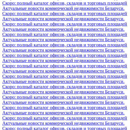
Скоро: полный каталог офисов, складов и торговых площадей
Актуальные новости коммерческой недвижимости Беларуси.
Скоро: полный каталог офисов, складов и торговых площадей
Актуальные новости коммерческой недвижимости Беларуси.
Скоро: полный каталог офисов, складов и торговых площадей
Актуальные новости коммерческой недвижимости Беларуси.
Скоро: полный каталог офисов, складов и торговых площадей
Актуальные новости коммерческой недвижимости Беларуси.
Скоро: полный каталог офисов, складов и торговых площадей
Актуальные новости коммерческой недвижимости Беларуси.
Скоро: полный каталог офисов, складов и торговых площадей
Актуальные новости коммерческой недвижимости Беларуси.
Скоро: полный каталог офисов, складов и торговых площадей
Актуальные новости коммерческой недвижимости Беларуси.
Скоро: полный каталог офисов, складов и торговых площадей
Актуальные новости коммерческой недвижимости Беларуси.
Скоро: полный каталог офисов, складов и торговых площадей
Актуальные новости коммерческой недвижимости Беларуси.
Скоро: полный каталог офисов, складов и торговых площадей
Актуальные новости коммерческой недвижимости Беларуси.
Скоро: полный каталог офисов, складов и торговых площадей
Актуальные новости коммерческой недвижимости Беларуси.
Скоро: полный каталог офисов, складов и торговых площадей
Актуальные новости коммерческой недвижимости Беларуси.
Скоро: полный каталог офисов, складов и торговых площадей