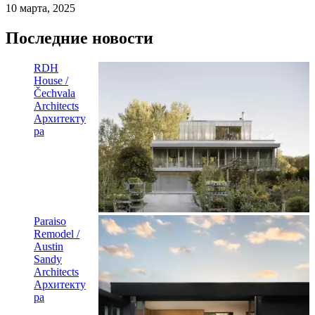
10 марта, 2025
Последние новости
RDH
House /
Čechvala
Architects
Архитекту
ра
Paraiso
Remodel /
Austin
Sandy
Architects
Архитекту
ра