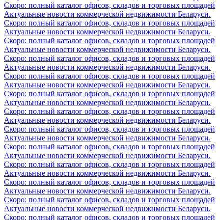
Скоро: полный каталог офисов, складов и торговых площадей
Актуальные новости коммерческой недвижимости Беларуси.
Скоро: полный каталог офисов, складов и торговых площадей
Актуальные новости коммерческой недвижимости Беларуси.
Скоро: полный каталог офисов, складов и торговых площадей
Актуальные новости коммерческой недвижимости Беларуси.
Скоро: полный каталог офисов, складов и торговых площадей
Актуальные новости коммерческой недвижимости Беларуси.
Скоро: полный каталог офисов, складов и торговых площадей
Актуальные новости коммерческой недвижимости Беларуси.
Скоро: полный каталог офисов, складов и торговых площадей
Актуальные новости коммерческой недвижимости Беларуси.
Скоро: полный каталог офисов, складов и торговых площадей
Актуальные новости коммерческой недвижимости Беларуси.
Скоро: полный каталог офисов, складов и торговых площадей
Актуальные новости коммерческой недвижимости Беларуси.
Скоро: полный каталог офисов, складов и торговых площадей
Актуальные новости коммерческой недвижимости Беларуси.
Скоро: полный каталог офисов, складов и торговых площадей
Актуальные новости коммерческой недвижимости Беларуси.
Скоро: полный каталог офисов, складов и торговых площадей
Актуальные новости коммерческой недвижимости Беларуси.
Скоро: полный каталог офисов, складов и торговых площадей
Актуальные новости коммерческой недвижимости Беларуси.
Скоро: полный каталог офисов, складов и торговых площадей