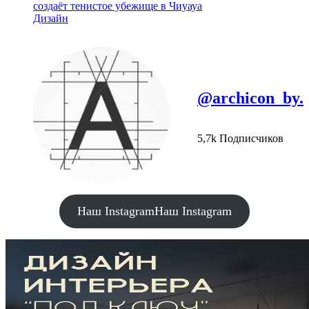
создаёт тенистое убежище в Чиуауа
Дизайн
@archicon_by.
5,7k Подписчиков
Наш Instagram
Наш Instagram