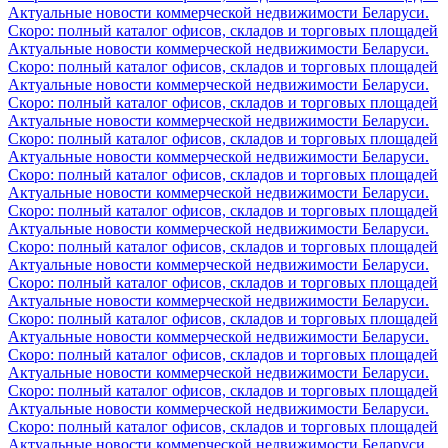
Актуальные новости коммерческой недвижимости Беларуси.
Скоро: полный каталог офисов, складов и торговых площадей
Актуальные новости коммерческой недвижимости Беларуси.
Скоро: полный каталог офисов, складов и торговых площадей
Актуальные новости коммерческой недвижимости Беларуси.
Скоро: полный каталог офисов, складов и торговых площадей
Актуальные новости коммерческой недвижимости Беларуси.
Скоро: полный каталог офисов, складов и торговых площадей
Актуальные новости коммерческой недвижимости Беларуси.
Скоро: полный каталог офисов, складов и торговых площадей
Актуальные новости коммерческой недвижимости Беларуси.
Скоро: полный каталог офисов, складов и торговых площадей
Актуальные новости коммерческой недвижимости Беларуси.
Скоро: полный каталог офисов, складов и торговых площадей
Актуальные новости коммерческой недвижимости Беларуси.
Скоро: полный каталог офисов, складов и торговых площадей
Актуальные новости коммерческой недвижимости Беларуси.
Скоро: полный каталог офисов, складов и торговых площадей
Актуальные новости коммерческой недвижимости Беларуси.
Скоро: полный каталог офисов, складов и торговых площадей
Актуальные новости коммерческой недвижимости Беларуси.
Скоро: полный каталог офисов, складов и торговых площадей
Актуальные новости коммерческой недвижимости Беларуси.
Скоро: полный каталог офисов, складов и торговых площадей
Актуальные новости коммерческой недвижимости Беларуси.