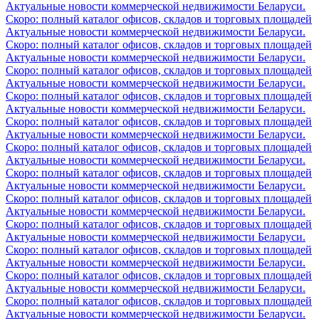
Актуальные новости коммерческой недвижимости Беларуси.
Скоро: полный каталог офисов, складов и торговых площадей
Актуальные новости коммерческой недвижимости Беларуси.
Скоро: полный каталог офисов, складов и торговых площадей
Актуальные новости коммерческой недвижимости Беларуси.
Скоро: полный каталог офисов, складов и торговых площадей
Актуальные новости коммерческой недвижимости Беларуси.
Скоро: полный каталог офисов, складов и торговых площадей
Актуальные новости коммерческой недвижимости Беларуси.
Скоро: полный каталог офисов, складов и торговых площадей
Актуальные новости коммерческой недвижимости Беларуси.
Скоро: полный каталог офисов, складов и торговых площадей
Актуальные новости коммерческой недвижимости Беларуси.
Скоро: полный каталог офисов, складов и торговых площадей
Актуальные новости коммерческой недвижимости Беларуси.
Скоро: полный каталог офисов, складов и торговых площадей
Актуальные новости коммерческой недвижимости Беларуси.
Скоро: полный каталог офисов, складов и торговых площадей
Актуальные новости коммерческой недвижимости Беларуси.
Скоро: полный каталог офисов, складов и торговых площадей
Актуальные новости коммерческой недвижимости Беларуси.
Скоро: полный каталог офисов, складов и торговых площадей
Актуальные новости коммерческой недвижимости Беларуси.
Скоро: полный каталог офисов, складов и торговых площадей
Актуальные новости коммерческой недвижимости Беларуси.