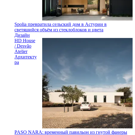
Spolia превратила сельский дом в Астурии в
светящийся объём из стеклоблоков и цвета
Дизайн
HD House
/ Desvão
Atelier
Архитекту
ра
PASO NARA: временный павильон из гнутой фанеры