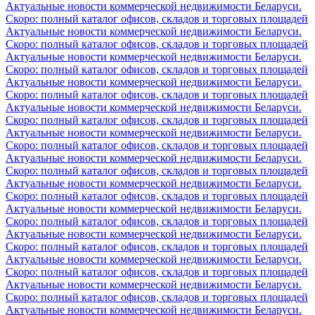
Актуальные новости коммерческой недвижимости Беларуси.
Скоро: полный каталог офисов, складов и торговых площадей
Актуальные новости коммерческой недвижимости Беларуси.
Скоро: полный каталог офисов, складов и торговых площадей
Актуальные новости коммерческой недвижимости Беларуси.
Скоро: полный каталог офисов, складов и торговых площадей
Актуальные новости коммерческой недвижимости Беларуси.
Скоро: полный каталог офисов, складов и торговых площадей
Актуальные новости коммерческой недвижимости Беларуси.
Скоро: полный каталог офисов, складов и торговых площадей
Актуальные новости коммерческой недвижимости Беларуси.
Скоро: полный каталог офисов, складов и торговых площадей
Актуальные новости коммерческой недвижимости Беларуси.
Скоро: полный каталог офисов, складов и торговых площадей
Актуальные новости коммерческой недвижимости Беларуси.
Скоро: полный каталог офисов, складов и торговых площадей
Актуальные новости коммерческой недвижимости Беларуси.
Скоро: полный каталог офисов, складов и торговых площадей
Актуальные новости коммерческой недвижимости Беларуси.
Скоро: полный каталог офисов, складов и торговых площадей
Актуальные новости коммерческой недвижимости Беларуси.
Скоро: полный каталог офисов, складов и торговых площадей
Актуальные новости коммерческой недвижимости Беларуси.
Скоро: полный каталог офисов, складов и торговых площадей
Актуальные новости коммерческой недвижимости Беларуси.