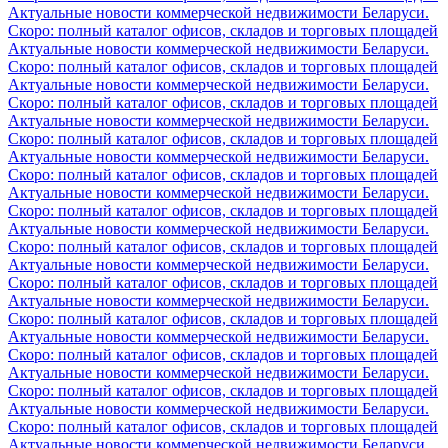
Актуальные новости коммерческой недвижимости Беларуси.
Скоро: полный каталог офисов, складов и торговых площадей
Актуальные новости коммерческой недвижимости Беларуси.
Скоро: полный каталог офисов, складов и торговых площадей
Актуальные новости коммерческой недвижимости Беларуси.
Скоро: полный каталог офисов, складов и торговых площадей
Актуальные новости коммерческой недвижимости Беларуси.
Скоро: полный каталог офисов, складов и торговых площадей
Актуальные новости коммерческой недвижимости Беларуси.
Скоро: полный каталог офисов, складов и торговых площадей
Актуальные новости коммерческой недвижимости Беларуси.
Скоро: полный каталог офисов, складов и торговых площадей
Актуальные новости коммерческой недвижимости Беларуси.
Скоро: полный каталог офисов, складов и торговых площадей
Актуальные новости коммерческой недвижимости Беларуси.
Скоро: полный каталог офисов, складов и торговых площадей
Актуальные новости коммерческой недвижимости Беларуси.
Скоро: полный каталог офисов, складов и торговых площадей
Актуальные новости коммерческой недвижимости Беларуси.
Скоро: полный каталог офисов, складов и торговых площадей
Актуальные новости коммерческой недвижимости Беларуси.
Скоро: полный каталог офисов, складов и торговых площадей
Актуальные новости коммерческой недвижимости Беларуси.
Скоро: полный каталог офисов, складов и торговых площадей
Актуальные новости коммерческой недвижимости Беларуси.