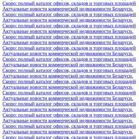
Скоро: полный каталог офисов, складов и торговых площадей
Актуальные новости коммерческой недвижимости Беларуси.
Скоро: полный каталог офисов, складов и торговых площадей
Актуальные новости коммерческой недвижимости Беларуси.
Скоро: полный каталог офисов, складов и торговых площадей
Актуальные новости коммерческой недвижимости Беларуси.
Скоро: полный каталог офисов, складов и торговых площадей
Актуальные новости коммерческой недвижимости Беларуси.
Скоро: полный каталог офисов, складов и торговых площадей
Актуальные новости коммерческой недвижимости Беларуси.
Скоро: полный каталог офисов, складов и торговых площадей
Актуальные новости коммерческой недвижимости Беларуси.
Скоро: полный каталог офисов, складов и торговых площадей
Актуальные новости коммерческой недвижимости Беларуси.
Скоро: полный каталог офисов, складов и торговых площадей
Актуальные новости коммерческой недвижимости Беларуси.
Скоро: полный каталог офисов, складов и торговых площадей
Актуальные новости коммерческой недвижимости Беларуси.
Скоро: полный каталог офисов, складов и торговых площадей
Актуальные новости коммерческой недвижимости Беларуси.
Скоро: полный каталог офисов, складов и торговых площадей
Актуальные новости коммерческой недвижимости Беларуси.
Скоро: полный каталог офисов, складов и торговых площадей
Актуальные новости коммерческой недвижимости Беларуси.
Скоро: полный каталог офисов, складов и торговых площадей