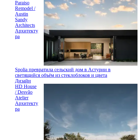
Paraiso
Remodel /
Austin
Sandy
Architects
Архитекту
ра
Spolia превратила сельский дом в Астурии в
светящийся объём из стеклоблоков и цвета
Дизайн
HD House
/ Desvão
Atelier
Архитекту
ра