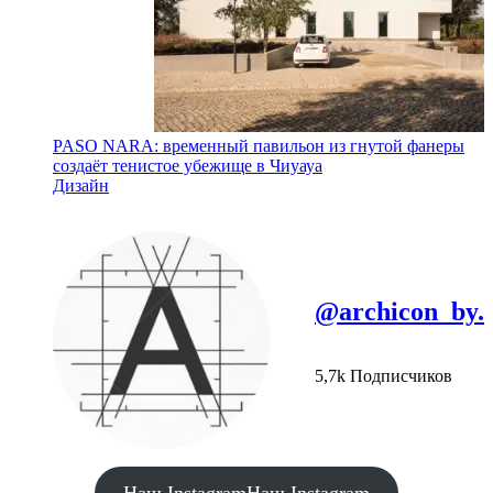
PASO NARA: временный павильон из гнутой фанеры
создаёт тенистое убежище в Чиуауа
Дизайн
@archicon_by.
5,7k Подписчиков
Наш Instagram
Наш Instagram