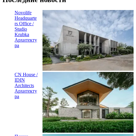
Novolife
Headquarte
rs Office /
Studio
Krubka
Архитекту
ра
CN House /
IDIN
Architects
Архитекту
ра