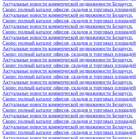
Актуальные новости коммерческой недвижимости Беларуси.
Скоро: полный каталог офисов, складов и торговых площадей
Актуальные новости коммерческой недвижимости Беларуси.
Скоро: полный каталог офисов, складов и торговых площадей
Актуальные новости коммерческой недвижимости Беларуси.
Скоро: полный каталог офисов, складов и торговых площадей
Актуальные новости коммерческой недвижимости Беларуси.
Скоро: полный каталог офисов, складов и торговых площадей
Актуальные новости коммерческой недвижимости Беларуси.
Скоро: полный каталог офисов, складов и торговых площадей
Актуальные новости коммерческой недвижимости Беларуси.
Скоро: полный каталог офисов, складов и торговых площадей
Актуальные новости коммерческой недвижимости Беларуси.
Скоро: полный каталог офисов, складов и торговых площадей
Актуальные новости коммерческой недвижимости Беларуси.
Скоро: полный каталог офисов, складов и торговых площадей
Актуальные новости коммерческой недвижимости Беларуси.
Скоро: полный каталог офисов, складов и торговых площадей
Актуальные новости коммерческой недвижимости Беларуси.
Скоро: полный каталог офисов, складов и торговых площадей
Актуальные новости коммерческой недвижимости Беларуси.
Скоро: полный каталог офисов, складов и торговых площадей
Актуальные новости коммерческой недвижимости Беларуси.
Скоро: полный каталог офисов, складов и торговых площадей
Актуальные новости коммерческой недвижимости Беларуси.