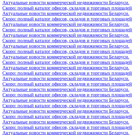
Актуальные новости коммерческой недвижимости Беларуси.
Скоро: полный каталог офисов, складов и торговых площадей
Актуальные новости коммерческой недвижимости Беларуси.
Скоро: полный каталог офисов, складов и торговых площадей
Актуальные новости коммерческой недвижимости Беларуси.
Скоро: полный каталог офисов, складов и торговых площадей
Актуальные новости коммерческой недвижимости Беларуси.
Скоро: полный каталог офисов, складов и торговых площадей
Актуальные новости коммерческой недвижимости Беларуси.
Скоро: полный каталог офисов, складов и торговых площадей
Актуальные новости коммерческой недвижимости Беларуси.
Скоро: полный каталог офисов, складов и торговых площадей
Актуальные новости коммерческой недвижимости Беларуси.
Скоро: полный каталог офисов, складов и торговых площадей
Актуальные новости коммерческой недвижимости Беларуси.
Скоро: полный каталог офисов, складов и торговых площадей
Актуальные новости коммерческой недвижимости Беларуси.
Скоро: полный каталог офисов, складов и торговых площадей
Актуальные новости коммерческой недвижимости Беларуси.
Скоро: полный каталог офисов, складов и торговых площадей
Актуальные новости коммерческой недвижимости Беларуси.
Скоро: полный каталог офисов, складов и торговых площадей
Актуальные новости коммерческой недвижимости Беларуси.
Скоро: полный каталог офисов, складов и торговых площадей
Актуальные новости коммерческой недвижимости Беларуси.