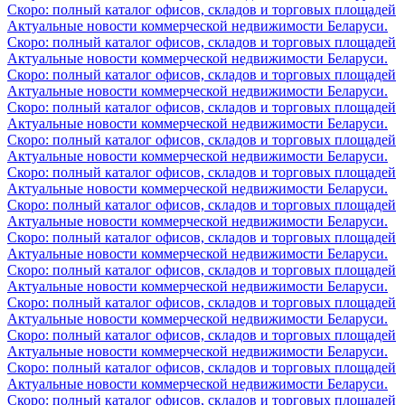
Скоро: полный каталог офисов, складов и торговых площадей
Актуальные новости коммерческой недвижимости Беларуси.
Скоро: полный каталог офисов, складов и торговых площадей
Актуальные новости коммерческой недвижимости Беларуси.
Скоро: полный каталог офисов, складов и торговых площадей
Актуальные новости коммерческой недвижимости Беларуси.
Скоро: полный каталог офисов, складов и торговых площадей
Актуальные новости коммерческой недвижимости Беларуси.
Скоро: полный каталог офисов, складов и торговых площадей
Актуальные новости коммерческой недвижимости Беларуси.
Скоро: полный каталог офисов, складов и торговых площадей
Актуальные новости коммерческой недвижимости Беларуси.
Скоро: полный каталог офисов, складов и торговых площадей
Актуальные новости коммерческой недвижимости Беларуси.
Скоро: полный каталог офисов, складов и торговых площадей
Актуальные новости коммерческой недвижимости Беларуси.
Скоро: полный каталог офисов, складов и торговых площадей
Актуальные новости коммерческой недвижимости Беларуси.
Скоро: полный каталог офисов, складов и торговых площадей
Актуальные новости коммерческой недвижимости Беларуси.
Скоро: полный каталог офисов, складов и торговых площадей
Актуальные новости коммерческой недвижимости Беларуси.
Скоро: полный каталог офисов, складов и торговых площадей
Актуальные новости коммерческой недвижимости Беларуси.
Скоро: полный каталог офисов, складов и торговых площадей