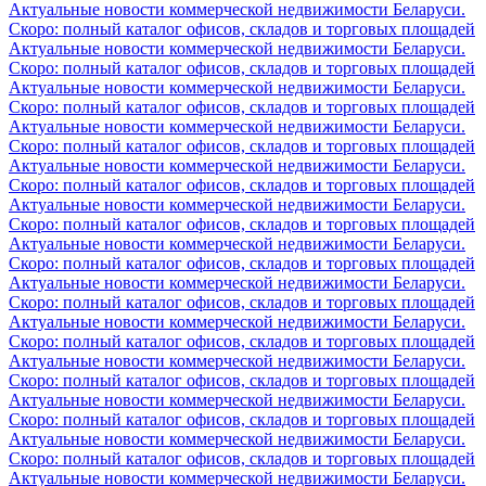
Актуальные новости коммерческой недвижимости Беларуси.
Скоро: полный каталог офисов, складов и торговых площадей
Актуальные новости коммерческой недвижимости Беларуси.
Скоро: полный каталог офисов, складов и торговых площадей
Актуальные новости коммерческой недвижимости Беларуси.
Скоро: полный каталог офисов, складов и торговых площадей
Актуальные новости коммерческой недвижимости Беларуси.
Скоро: полный каталог офисов, складов и торговых площадей
Актуальные новости коммерческой недвижимости Беларуси.
Скоро: полный каталог офисов, складов и торговых площадей
Актуальные новости коммерческой недвижимости Беларуси.
Скоро: полный каталог офисов, складов и торговых площадей
Актуальные новости коммерческой недвижимости Беларуси.
Скоро: полный каталог офисов, складов и торговых площадей
Актуальные новости коммерческой недвижимости Беларуси.
Скоро: полный каталог офисов, складов и торговых площадей
Актуальные новости коммерческой недвижимости Беларуси.
Скоро: полный каталог офисов, складов и торговых площадей
Актуальные новости коммерческой недвижимости Беларуси.
Скоро: полный каталог офисов, складов и торговых площадей
Актуальные новости коммерческой недвижимости Беларуси.
Скоро: полный каталог офисов, складов и торговых площадей
Актуальные новости коммерческой недвижимости Беларуси.
Скоро: полный каталог офисов, складов и торговых площадей
Актуальные новости коммерческой недвижимости Беларуси.