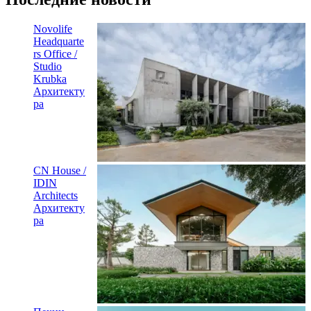
Novolife
Headquarte
rs Office /
Studio
Krubka
Архитекту
ра
CN House /
IDIN
Architects
Архитекту
ра