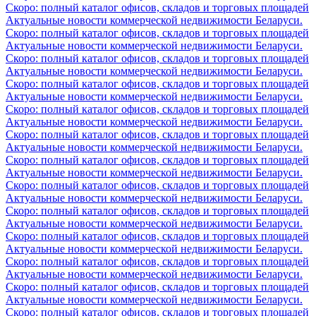
Скоро: полный каталог офисов, складов и торговых площадей
Актуальные новости коммерческой недвижимости Беларуси.
Скоро: полный каталог офисов, складов и торговых площадей
Актуальные новости коммерческой недвижимости Беларуси.
Скоро: полный каталог офисов, складов и торговых площадей
Актуальные новости коммерческой недвижимости Беларуси.
Скоро: полный каталог офисов, складов и торговых площадей
Актуальные новости коммерческой недвижимости Беларуси.
Скоро: полный каталог офисов, складов и торговых площадей
Актуальные новости коммерческой недвижимости Беларуси.
Скоро: полный каталог офисов, складов и торговых площадей
Актуальные новости коммерческой недвижимости Беларуси.
Скоро: полный каталог офисов, складов и торговых площадей
Актуальные новости коммерческой недвижимости Беларуси.
Скоро: полный каталог офисов, складов и торговых площадей
Актуальные новости коммерческой недвижимости Беларуси.
Скоро: полный каталог офисов, складов и торговых площадей
Актуальные новости коммерческой недвижимости Беларуси.
Скоро: полный каталог офисов, складов и торговых площадей
Актуальные новости коммерческой недвижимости Беларуси.
Скоро: полный каталог офисов, складов и торговых площадей
Актуальные новости коммерческой недвижимости Беларуси.
Скоро: полный каталог офисов, складов и торговых площадей
Актуальные новости коммерческой недвижимости Беларуси.
Скоро: полный каталог офисов, складов и торговых площадей