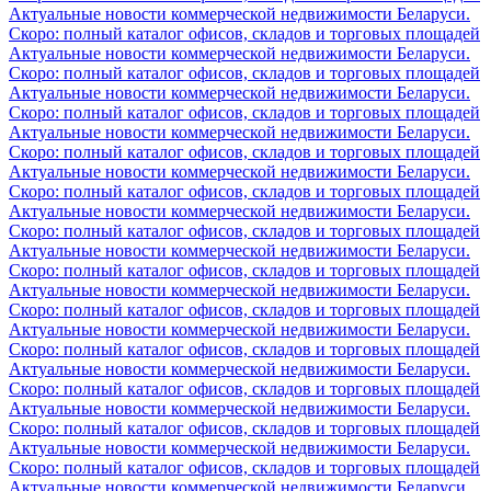
Актуальные новости коммерческой недвижимости Беларуси.
Скоро: полный каталог офисов, складов и торговых площадей
Актуальные новости коммерческой недвижимости Беларуси.
Скоро: полный каталог офисов, складов и торговых площадей
Актуальные новости коммерческой недвижимости Беларуси.
Скоро: полный каталог офисов, складов и торговых площадей
Актуальные новости коммерческой недвижимости Беларуси.
Скоро: полный каталог офисов, складов и торговых площадей
Актуальные новости коммерческой недвижимости Беларуси.
Скоро: полный каталог офисов, складов и торговых площадей
Актуальные новости коммерческой недвижимости Беларуси.
Скоро: полный каталог офисов, складов и торговых площадей
Актуальные новости коммерческой недвижимости Беларуси.
Скоро: полный каталог офисов, складов и торговых площадей
Актуальные новости коммерческой недвижимости Беларуси.
Скоро: полный каталог офисов, складов и торговых площадей
Актуальные новости коммерческой недвижимости Беларуси.
Скоро: полный каталог офисов, складов и торговых площадей
Актуальные новости коммерческой недвижимости Беларуси.
Скоро: полный каталог офисов, складов и торговых площадей
Актуальные новости коммерческой недвижимости Беларуси.
Скоро: полный каталог офисов, складов и торговых площадей
Актуальные новости коммерческой недвижимости Беларуси.
Скоро: полный каталог офисов, складов и торговых площадей
Актуальные новости коммерческой недвижимости Беларуси.