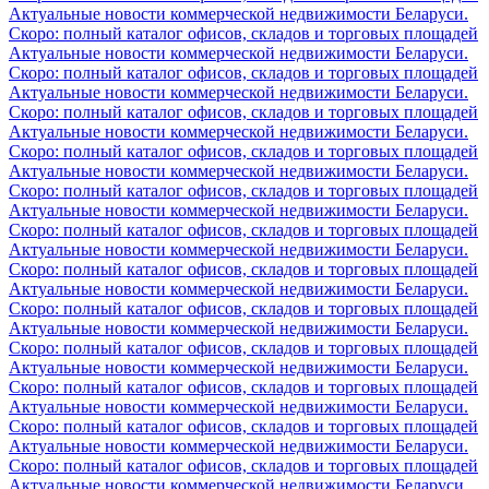
Актуальные новости коммерческой недвижимости Беларуси.
Скоро: полный каталог офисов, складов и торговых площадей
Актуальные новости коммерческой недвижимости Беларуси.
Скоро: полный каталог офисов, складов и торговых площадей
Актуальные новости коммерческой недвижимости Беларуси.
Скоро: полный каталог офисов, складов и торговых площадей
Актуальные новости коммерческой недвижимости Беларуси.
Скоро: полный каталог офисов, складов и торговых площадей
Актуальные новости коммерческой недвижимости Беларуси.
Скоро: полный каталог офисов, складов и торговых площадей
Актуальные новости коммерческой недвижимости Беларуси.
Скоро: полный каталог офисов, складов и торговых площадей
Актуальные новости коммерческой недвижимости Беларуси.
Скоро: полный каталог офисов, складов и торговых площадей
Актуальные новости коммерческой недвижимости Беларуси.
Скоро: полный каталог офисов, складов и торговых площадей
Актуальные новости коммерческой недвижимости Беларуси.
Скоро: полный каталог офисов, складов и торговых площадей
Актуальные новости коммерческой недвижимости Беларуси.
Скоро: полный каталог офисов, складов и торговых площадей
Актуальные новости коммерческой недвижимости Беларуси.
Скоро: полный каталог офисов, складов и торговых площадей
Актуальные новости коммерческой недвижимости Беларуси.
Скоро: полный каталог офисов, складов и торговых площадей
Актуальные новости коммерческой недвижимости Беларуси.