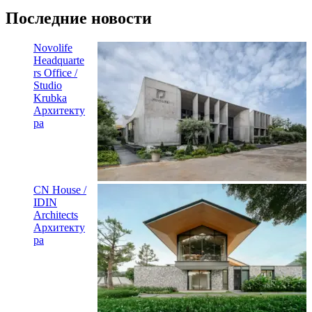
Последние новости
Novolife
Headquarte
rs Office /
Studio
Krubka
Архитекту
ра
CN House /
IDIN
Architects
Архитекту
ра