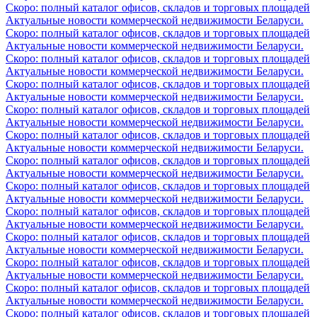
Скоро: полный каталог офисов, складов и торговых площадей
Актуальные новости коммерческой недвижимости Беларуси.
Скоро: полный каталог офисов, складов и торговых площадей
Актуальные новости коммерческой недвижимости Беларуси.
Скоро: полный каталог офисов, складов и торговых площадей
Актуальные новости коммерческой недвижимости Беларуси.
Скоро: полный каталог офисов, складов и торговых площадей
Актуальные новости коммерческой недвижимости Беларуси.
Скоро: полный каталог офисов, складов и торговых площадей
Актуальные новости коммерческой недвижимости Беларуси.
Скоро: полный каталог офисов, складов и торговых площадей
Актуальные новости коммерческой недвижимости Беларуси.
Скоро: полный каталог офисов, складов и торговых площадей
Актуальные новости коммерческой недвижимости Беларуси.
Скоро: полный каталог офисов, складов и торговых площадей
Актуальные новости коммерческой недвижимости Беларуси.
Скоро: полный каталог офисов, складов и торговых площадей
Актуальные новости коммерческой недвижимости Беларуси.
Скоро: полный каталог офисов, складов и торговых площадей
Актуальные новости коммерческой недвижимости Беларуси.
Скоро: полный каталог офисов, складов и торговых площадей
Актуальные новости коммерческой недвижимости Беларуси.
Скоро: полный каталог офисов, складов и торговых площадей
Актуальные новости коммерческой недвижимости Беларуси.
Скоро: полный каталог офисов, складов и торговых площадей