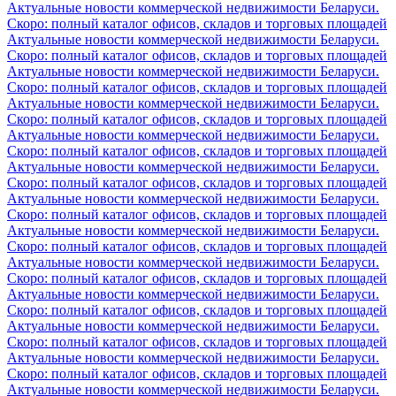
Актуальные новости коммерческой недвижимости Беларуси.
Скоро: полный каталог офисов, складов и торговых площадей
Актуальные новости коммерческой недвижимости Беларуси.
Скоро: полный каталог офисов, складов и торговых площадей
Актуальные новости коммерческой недвижимости Беларуси.
Скоро: полный каталог офисов, складов и торговых площадей
Актуальные новости коммерческой недвижимости Беларуси.
Скоро: полный каталог офисов, складов и торговых площадей
Актуальные новости коммерческой недвижимости Беларуси.
Скоро: полный каталог офисов, складов и торговых площадей
Актуальные новости коммерческой недвижимости Беларуси.
Скоро: полный каталог офисов, складов и торговых площадей
Актуальные новости коммерческой недвижимости Беларуси.
Скоро: полный каталог офисов, складов и торговых площадей
Актуальные новости коммерческой недвижимости Беларуси.
Скоро: полный каталог офисов, складов и торговых площадей
Актуальные новости коммерческой недвижимости Беларуси.
Скоро: полный каталог офисов, складов и торговых площадей
Актуальные новости коммерческой недвижимости Беларуси.
Скоро: полный каталог офисов, складов и торговых площадей
Актуальные новости коммерческой недвижимости Беларуси.
Скоро: полный каталог офисов, складов и торговых площадей
Актуальные новости коммерческой недвижимости Беларуси.
Скоро: полный каталог офисов, складов и торговых площадей
Актуальные новости коммерческой недвижимости Беларуси.