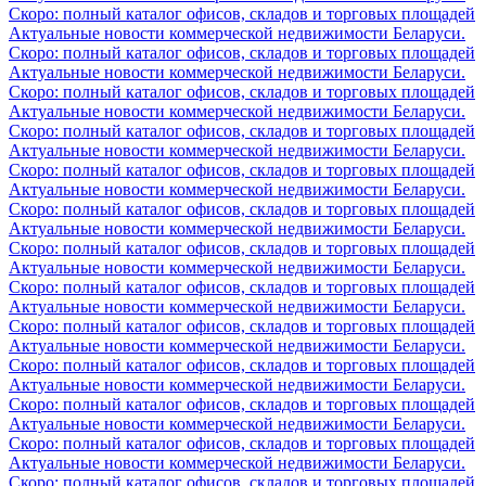
Скоро: полный каталог офисов, складов и торговых площадей
Актуальные новости коммерческой недвижимости Беларуси.
Скоро: полный каталог офисов, складов и торговых площадей
Актуальные новости коммерческой недвижимости Беларуси.
Скоро: полный каталог офисов, складов и торговых площадей
Актуальные новости коммерческой недвижимости Беларуси.
Скоро: полный каталог офисов, складов и торговых площадей
Актуальные новости коммерческой недвижимости Беларуси.
Скоро: полный каталог офисов, складов и торговых площадей
Актуальные новости коммерческой недвижимости Беларуси.
Скоро: полный каталог офисов, складов и торговых площадей
Актуальные новости коммерческой недвижимости Беларуси.
Скоро: полный каталог офисов, складов и торговых площадей
Актуальные новости коммерческой недвижимости Беларуси.
Скоро: полный каталог офисов, складов и торговых площадей
Актуальные новости коммерческой недвижимости Беларуси.
Скоро: полный каталог офисов, складов и торговых площадей
Актуальные новости коммерческой недвижимости Беларуси.
Скоро: полный каталог офисов, складов и торговых площадей
Актуальные новости коммерческой недвижимости Беларуси.
Скоро: полный каталог офисов, складов и торговых площадей
Актуальные новости коммерческой недвижимости Беларуси.
Скоро: полный каталог офисов, складов и торговых площадей
Актуальные новости коммерческой недвижимости Беларуси.
Скоро: полный каталог офисов, складов и торговых площадей