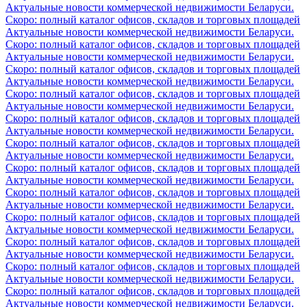
Актуальные новости коммерческой недвижимости Беларуси.
Скоро: полный каталог офисов, складов и торговых площадей
Актуальные новости коммерческой недвижимости Беларуси.
Скоро: полный каталог офисов, складов и торговых площадей
Актуальные новости коммерческой недвижимости Беларуси.
Скоро: полный каталог офисов, складов и торговых площадей
Актуальные новости коммерческой недвижимости Беларуси.
Скоро: полный каталог офисов, складов и торговых площадей
Актуальные новости коммерческой недвижимости Беларуси.
Скоро: полный каталог офисов, складов и торговых площадей
Актуальные новости коммерческой недвижимости Беларуси.
Скоро: полный каталог офисов, складов и торговых площадей
Актуальные новости коммерческой недвижимости Беларуси.
Скоро: полный каталог офисов, складов и торговых площадей
Актуальные новости коммерческой недвижимости Беларуси.
Скоро: полный каталог офисов, складов и торговых площадей
Актуальные новости коммерческой недвижимости Беларуси.
Скоро: полный каталог офисов, складов и торговых площадей
Актуальные новости коммерческой недвижимости Беларуси.
Скоро: полный каталог офисов, складов и торговых площадей
Актуальные новости коммерческой недвижимости Беларуси.
Скоро: полный каталог офисов, складов и торговых площадей
Актуальные новости коммерческой недвижимости Беларуси.
Скоро: полный каталог офисов, складов и торговых площадей
Актуальные новости коммерческой недвижимости Беларуси.