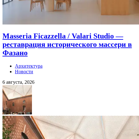
Masseria Ficazzella / Valari Studio —
реставрация исторического массери в
Фазано
Архитектура
Новости
6 августа, 2026