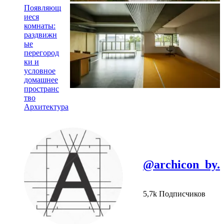
Появляющ
иеся
комнаты:
раздвижн
ые
перегород
ки и
условное
домашнее
пространс
тво
Архитектура
@archicon_by.
5,7k Подписчиков