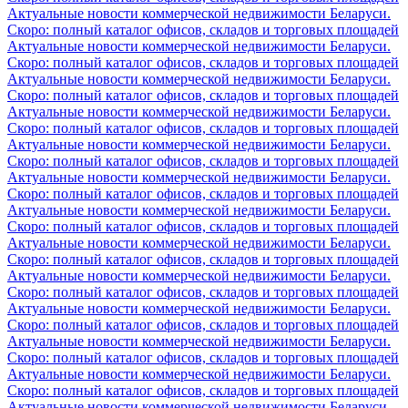
Актуальные новости коммерческой недвижимости Беларуси.
Скоро: полный каталог офисов, складов и торговых площадей
Актуальные новости коммерческой недвижимости Беларуси.
Скоро: полный каталог офисов, складов и торговых площадей
Актуальные новости коммерческой недвижимости Беларуси.
Скоро: полный каталог офисов, складов и торговых площадей
Актуальные новости коммерческой недвижимости Беларуси.
Скоро: полный каталог офисов, складов и торговых площадей
Актуальные новости коммерческой недвижимости Беларуси.
Скоро: полный каталог офисов, складов и торговых площадей
Актуальные новости коммерческой недвижимости Беларуси.
Скоро: полный каталог офисов, складов и торговых площадей
Актуальные новости коммерческой недвижимости Беларуси.
Скоро: полный каталог офисов, складов и торговых площадей
Актуальные новости коммерческой недвижимости Беларуси.
Скоро: полный каталог офисов, складов и торговых площадей
Актуальные новости коммерческой недвижимости Беларуси.
Скоро: полный каталог офисов, складов и торговых площадей
Актуальные новости коммерческой недвижимости Беларуси.
Скоро: полный каталог офисов, складов и торговых площадей
Актуальные новости коммерческой недвижимости Беларуси.
Скоро: полный каталог офисов, складов и торговых площадей
Актуальные новости коммерческой недвижимости Беларуси.
Скоро: полный каталог офисов, складов и торговых площадей
Актуальные новости коммерческой недвижимости Беларуси.