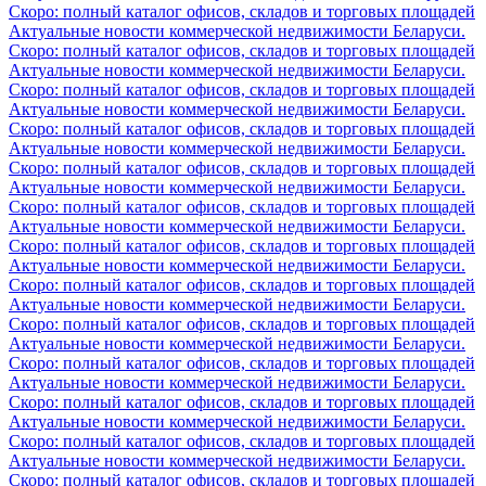
Скоро: полный каталог офисов, складов и торговых площадей
Актуальные новости коммерческой недвижимости Беларуси.
Скоро: полный каталог офисов, складов и торговых площадей
Актуальные новости коммерческой недвижимости Беларуси.
Скоро: полный каталог офисов, складов и торговых площадей
Актуальные новости коммерческой недвижимости Беларуси.
Скоро: полный каталог офисов, складов и торговых площадей
Актуальные новости коммерческой недвижимости Беларуси.
Скоро: полный каталог офисов, складов и торговых площадей
Актуальные новости коммерческой недвижимости Беларуси.
Скоро: полный каталог офисов, складов и торговых площадей
Актуальные новости коммерческой недвижимости Беларуси.
Скоро: полный каталог офисов, складов и торговых площадей
Актуальные новости коммерческой недвижимости Беларуси.
Скоро: полный каталог офисов, складов и торговых площадей
Актуальные новости коммерческой недвижимости Беларуси.
Скоро: полный каталог офисов, складов и торговых площадей
Актуальные новости коммерческой недвижимости Беларуси.
Скоро: полный каталог офисов, складов и торговых площадей
Актуальные новости коммерческой недвижимости Беларуси.
Скоро: полный каталог офисов, складов и торговых площадей
Актуальные новости коммерческой недвижимости Беларуси.
Скоро: полный каталог офисов, складов и торговых площадей
Актуальные новости коммерческой недвижимости Беларуси.
Скоро: полный каталог офисов, складов и торговых площадей