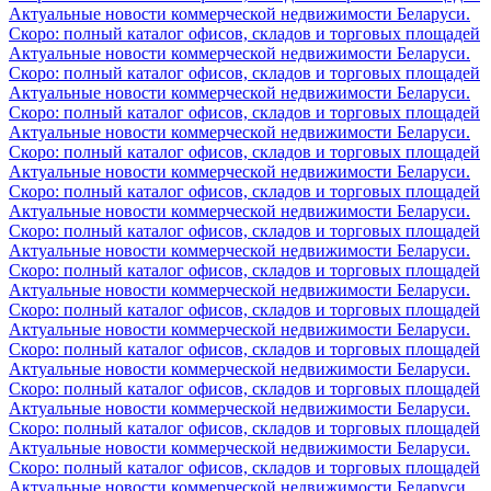
Актуальные новости коммерческой недвижимости Беларуси.
Скоро: полный каталог офисов, складов и торговых площадей
Актуальные новости коммерческой недвижимости Беларуси.
Скоро: полный каталог офисов, складов и торговых площадей
Актуальные новости коммерческой недвижимости Беларуси.
Скоро: полный каталог офисов, складов и торговых площадей
Актуальные новости коммерческой недвижимости Беларуси.
Скоро: полный каталог офисов, складов и торговых площадей
Актуальные новости коммерческой недвижимости Беларуси.
Скоро: полный каталог офисов, складов и торговых площадей
Актуальные новости коммерческой недвижимости Беларуси.
Скоро: полный каталог офисов, складов и торговых площадей
Актуальные новости коммерческой недвижимости Беларуси.
Скоро: полный каталог офисов, складов и торговых площадей
Актуальные новости коммерческой недвижимости Беларуси.
Скоро: полный каталог офисов, складов и торговых площадей
Актуальные новости коммерческой недвижимости Беларуси.
Скоро: полный каталог офисов, складов и торговых площадей
Актуальные новости коммерческой недвижимости Беларуси.
Скоро: полный каталог офисов, складов и торговых площадей
Актуальные новости коммерческой недвижимости Беларуси.
Скоро: полный каталог офисов, складов и торговых площадей
Актуальные новости коммерческой недвижимости Беларуси.
Скоро: полный каталог офисов, складов и торговых площадей
Актуальные новости коммерческой недвижимости Беларуси.