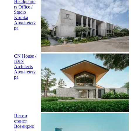
Headquarte
rs Office /
Studio
Krubka
Архитекту
ра
CN House /
IDIN
Architects
Архитекту
ра
Пекин
станет
Всемирно