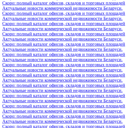
Скоро: полный каталог офисов, складов и торговых площадей
Актуальные новости коммерческой недвижимости Беларуси.
Скоро: полный каталог офисов, складов и торговых площадей
Актуальные новости коммерческой недвижимости Беларуси.
Скоро: полный каталог офисов, складов и торговых площадей
Актуальные новости коммерческой недвижимости Беларуси.
Скоро: полный каталог офисов, складов и торговых площадей
Актуальные новости коммерческой недвижимости Беларуси.
Скоро: полный каталог офисов, складов и торговых площадей
Актуальные новости коммерческой недвижимости Беларуси.
Скоро: полный каталог офисов, складов и торговых площадей
Актуальные новости коммерческой недвижимости Беларуси.
Скоро: полный каталог офисов, складов и торговых площадей
Актуальные новости коммерческой недвижимости Беларуси.
Скоро: полный каталог офисов, складов и торговых площадей
Актуальные новости коммерческой недвижимости Беларуси.
Скоро: полный каталог офисов, складов и торговых площадей
Актуальные новости коммерческой недвижимости Беларуси.
Скоро: полный каталог офисов, складов и торговых площадей
Актуальные новости коммерческой недвижимости Беларуси.
Скоро: полный каталог офисов, складов и торговых площадей
Актуальные новости коммерческой недвижимости Беларуси.
Скоро: полный каталог офисов, складов и торговых площадей
Актуальные новости коммерческой недвижимости Беларуси.
Скоро: полный каталог офисов, складов и торговых площадей