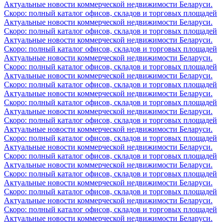
Актуальные новости коммерческой недвижимости Беларуси.
Скоро: полный каталог офисов, складов и торговых площадей
Актуальные новости коммерческой недвижимости Беларуси.
Скоро: полный каталог офисов, складов и торговых площадей
Актуальные новости коммерческой недвижимости Беларуси.
Скоро: полный каталог офисов, складов и торговых площадей
Актуальные новости коммерческой недвижимости Беларуси.
Скоро: полный каталог офисов, складов и торговых площадей
Актуальные новости коммерческой недвижимости Беларуси.
Скоро: полный каталог офисов, складов и торговых площадей
Актуальные новости коммерческой недвижимости Беларуси.
Скоро: полный каталог офисов, складов и торговых площадей
Актуальные новости коммерческой недвижимости Беларуси.
Скоро: полный каталог офисов, складов и торговых площадей
Актуальные новости коммерческой недвижимости Беларуси.
Скоро: полный каталог офисов, складов и торговых площадей
Актуальные новости коммерческой недвижимости Беларуси.
Скоро: полный каталог офисов, складов и торговых площадей
Актуальные новости коммерческой недвижимости Беларуси.
Скоро: полный каталог офисов, складов и торговых площадей
Актуальные новости коммерческой недвижимости Беларуси.
Скоро: полный каталог офисов, складов и торговых площадей
Актуальные новости коммерческой недвижимости Беларуси.
Скоро: полный каталог офисов, складов и торговых площадей
Актуальные новости коммерческой недвижимости Беларуси.