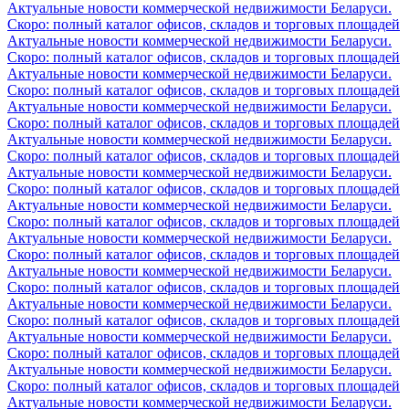
Актуальные новости коммерческой недвижимости Беларуси.
Скоро: полный каталог офисов, складов и торговых площадей
Актуальные новости коммерческой недвижимости Беларуси.
Скоро: полный каталог офисов, складов и торговых площадей
Актуальные новости коммерческой недвижимости Беларуси.
Скоро: полный каталог офисов, складов и торговых площадей
Актуальные новости коммерческой недвижимости Беларуси.
Скоро: полный каталог офисов, складов и торговых площадей
Актуальные новости коммерческой недвижимости Беларуси.
Скоро: полный каталог офисов, складов и торговых площадей
Актуальные новости коммерческой недвижимости Беларуси.
Скоро: полный каталог офисов, складов и торговых площадей
Актуальные новости коммерческой недвижимости Беларуси.
Скоро: полный каталог офисов, складов и торговых площадей
Актуальные новости коммерческой недвижимости Беларуси.
Скоро: полный каталог офисов, складов и торговых площадей
Актуальные новости коммерческой недвижимости Беларуси.
Скоро: полный каталог офисов, складов и торговых площадей
Актуальные новости коммерческой недвижимости Беларуси.
Скоро: полный каталог офисов, складов и торговых площадей
Актуальные новости коммерческой недвижимости Беларуси.
Скоро: полный каталог офисов, складов и торговых площадей
Актуальные новости коммерческой недвижимости Беларуси.
Скоро: полный каталог офисов, складов и торговых площадей
Актуальные новости коммерческой недвижимости Беларуси.