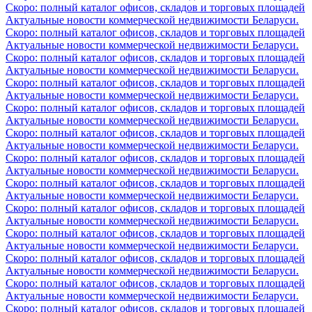
Скоро: полный каталог офисов, складов и торговых площадей
Актуальные новости коммерческой недвижимости Беларуси.
Скоро: полный каталог офисов, складов и торговых площадей
Актуальные новости коммерческой недвижимости Беларуси.
Скоро: полный каталог офисов, складов и торговых площадей
Актуальные новости коммерческой недвижимости Беларуси.
Скоро: полный каталог офисов, складов и торговых площадей
Актуальные новости коммерческой недвижимости Беларуси.
Скоро: полный каталог офисов, складов и торговых площадей
Актуальные новости коммерческой недвижимости Беларуси.
Скоро: полный каталог офисов, складов и торговых площадей
Актуальные новости коммерческой недвижимости Беларуси.
Скоро: полный каталог офисов, складов и торговых площадей
Актуальные новости коммерческой недвижимости Беларуси.
Скоро: полный каталог офисов, складов и торговых площадей
Актуальные новости коммерческой недвижимости Беларуси.
Скоро: полный каталог офисов, складов и торговых площадей
Актуальные новости коммерческой недвижимости Беларуси.
Скоро: полный каталог офисов, складов и торговых площадей
Актуальные новости коммерческой недвижимости Беларуси.
Скоро: полный каталог офисов, складов и торговых площадей
Актуальные новости коммерческой недвижимости Беларуси.
Скоро: полный каталог офисов, складов и торговых площадей
Актуальные новости коммерческой недвижимости Беларуси.
Скоро: полный каталог офисов, складов и торговых площадей