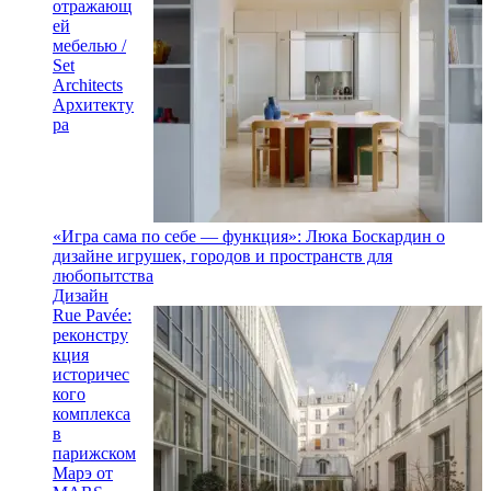
отражающ
ей
мебелью /
Set
Architects
Архитекту
ра
«Игра сама по себе — функция»: Люка Боскардин о
дизайне игрушек, городов и пространств для
любопытства
Дизайн
Rue Pavée:
реконстру
кция
историчес
кого
комплекса
в
парижском
Марэ от