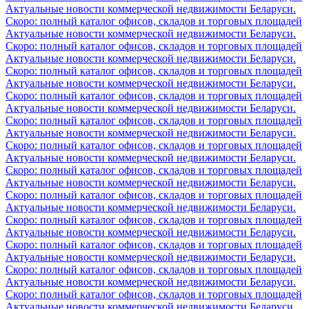
Актуальные новости коммерческой недвижимости Беларуси.
Скоро: полный каталог офисов, складов и торговых площадей
Актуальные новости коммерческой недвижимости Беларуси.
Скоро: полный каталог офисов, складов и торговых площадей
Актуальные новости коммерческой недвижимости Беларуси.
Скоро: полный каталог офисов, складов и торговых площадей
Актуальные новости коммерческой недвижимости Беларуси.
Скоро: полный каталог офисов, складов и торговых площадей
Актуальные новости коммерческой недвижимости Беларуси.
Скоро: полный каталог офисов, складов и торговых площадей
Актуальные новости коммерческой недвижимости Беларуси.
Скоро: полный каталог офисов, складов и торговых площадей
Актуальные новости коммерческой недвижимости Беларуси.
Скоро: полный каталог офисов, складов и торговых площадей
Актуальные новости коммерческой недвижимости Беларуси.
Скоро: полный каталог офисов, складов и торговых площадей
Актуальные новости коммерческой недвижимости Беларуси.
Скоро: полный каталог офисов, складов и торговых площадей
Актуальные новости коммерческой недвижимости Беларуси.
Скоро: полный каталог офисов, складов и торговых площадей
Актуальные новости коммерческой недвижимости Беларуси.
Скоро: полный каталог офисов, складов и торговых площадей
Актуальные новости коммерческой недвижимости Беларуси.
Скоро: полный каталог офисов, складов и торговых площадей
Актуальные новости коммерческой недвижимости Беларуси.