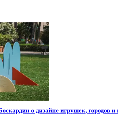
Боскардин о дизайне игрушек, городов и