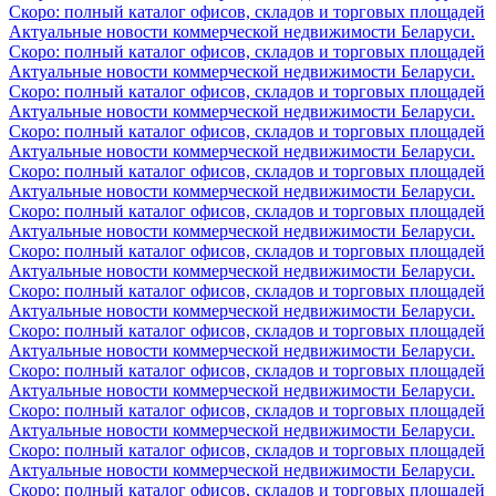
Скоро: полный каталог офисов, складов и торговых площадей
Актуальные новости коммерческой недвижимости Беларуси.
Скоро: полный каталог офисов, складов и торговых площадей
Актуальные новости коммерческой недвижимости Беларуси.
Скоро: полный каталог офисов, складов и торговых площадей
Актуальные новости коммерческой недвижимости Беларуси.
Скоро: полный каталог офисов, складов и торговых площадей
Актуальные новости коммерческой недвижимости Беларуси.
Скоро: полный каталог офисов, складов и торговых площадей
Актуальные новости коммерческой недвижимости Беларуси.
Скоро: полный каталог офисов, складов и торговых площадей
Актуальные новости коммерческой недвижимости Беларуси.
Скоро: полный каталог офисов, складов и торговых площадей
Актуальные новости коммерческой недвижимости Беларуси.
Скоро: полный каталог офисов, складов и торговых площадей
Актуальные новости коммерческой недвижимости Беларуси.
Скоро: полный каталог офисов, складов и торговых площадей
Актуальные новости коммерческой недвижимости Беларуси.
Скоро: полный каталог офисов, складов и торговых площадей
Актуальные новости коммерческой недвижимости Беларуси.
Скоро: полный каталог офисов, складов и торговых площадей
Актуальные новости коммерческой недвижимости Беларуси.
Скоро: полный каталог офисов, складов и торговых площадей
Актуальные новости коммерческой недвижимости Беларуси.
Скоро: полный каталог офисов, складов и торговых площадей