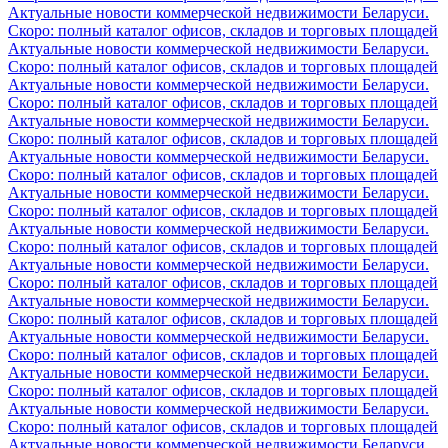
Актуальные новости коммерческой недвижимости Беларуси.
Скоро: полный каталог офисов, складов и торговых площадей
Актуальные новости коммерческой недвижимости Беларуси.
Скоро: полный каталог офисов, складов и торговых площадей
Актуальные новости коммерческой недвижимости Беларуси.
Скоро: полный каталог офисов, складов и торговых площадей
Актуальные новости коммерческой недвижимости Беларуси.
Скоро: полный каталог офисов, складов и торговых площадей
Актуальные новости коммерческой недвижимости Беларуси.
Скоро: полный каталог офисов, складов и торговых площадей
Актуальные новости коммерческой недвижимости Беларуси.
Скоро: полный каталог офисов, складов и торговых площадей
Актуальные новости коммерческой недвижимости Беларуси.
Скоро: полный каталог офисов, складов и торговых площадей
Актуальные новости коммерческой недвижимости Беларуси.
Скоро: полный каталог офисов, складов и торговых площадей
Актуальные новости коммерческой недвижимости Беларуси.
Скоро: полный каталог офисов, складов и торговых площадей
Актуальные новости коммерческой недвижимости Беларуси.
Скоро: полный каталог офисов, складов и торговых площадей
Актуальные новости коммерческой недвижимости Беларуси.
Скоро: полный каталог офисов, складов и торговых площадей
Актуальные новости коммерческой недвижимости Беларуси.
Скоро: полный каталог офисов, складов и торговых площадей
Актуальные новости коммерческой недвижимости Беларуси.