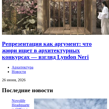
Репрезентация как аргумент: что
жюри ищет в архитектурных
конкурсах — взгляд Lyndon Neri
Архитектура
Новости
26 июня, 2026
Последние новости
Novolife
Headquarte