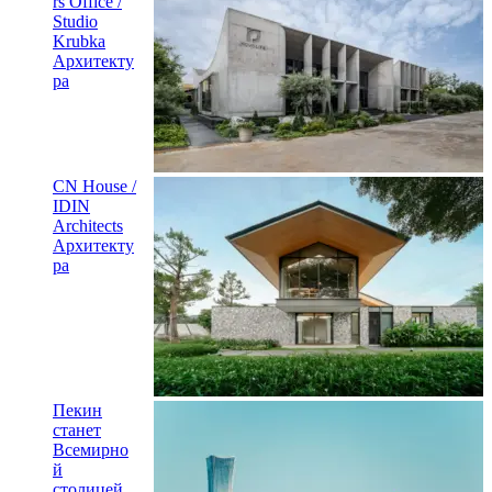
rs Office /
Studio
Krubka
Архитекту
ра
CN House /
IDIN
Architects
Архитекту
ра
Пекин
станет
Всемирно
й
столицей