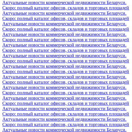
Актуальные новости коммерческой недвижимости Беларуси.
Скоро: полный каталог офисов, складов и торговых площадей
Актуальные новости коммерческой недвижимости Беларуси.
Скоро: полный каталог офисов, складов и торговых площадей
Актуальные новости коммерческой недвижимости Беларуси.
Скоро: полный каталог офисов, складов и торговых площадей
Актуальные новости коммерческой недвижимости Беларуси.
Скоро: полный каталог офисов, складов и торговых площадей
Актуальные новости коммерческой недвижимости Беларуси.
Скоро: полный каталог офисов, складов и торговых площадей
Актуальные новости коммерческой недвижимости Беларуси.
Скоро: полный каталог офисов, складов и торговых площадей
Актуальные новости коммерческой недвижимости Беларуси.
Скоро: полный каталог офисов, складов и торговых площадей
Актуальные новости коммерческой недвижимости Беларуси.
Скоро: полный каталог офисов, складов и торговых площадей
Актуальные новости коммерческой недвижимости Беларуси.
Скоро: полный каталог офисов, складов и торговых площадей
Актуальные новости коммерческой недвижимости Беларуси.
Скоро: полный каталог офисов, складов и торговых площадей
Актуальные новости коммерческой недвижимости Беларуси.
Скоро: полный каталог офисов, складов и торговых площадей
Актуальные новости коммерческой недвижимости Беларуси.
Скоро: полный каталог офисов, складов и торговых площадей
Актуальные новости коммерческой недвижимости Беларуси.