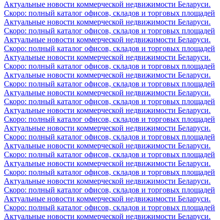
Актуальные новости коммерческой недвижимости Беларуси.
Скоро: полный каталог офисов, складов и торговых площадей
Актуальные новости коммерческой недвижимости Беларуси.
Скоро: полный каталог офисов, складов и торговых площадей
Актуальные новости коммерческой недвижимости Беларуси.
Скоро: полный каталог офисов, складов и торговых площадей
Актуальные новости коммерческой недвижимости Беларуси.
Скоро: полный каталог офисов, складов и торговых площадей
Актуальные новости коммерческой недвижимости Беларуси.
Скоро: полный каталог офисов, складов и торговых площадей
Актуальные новости коммерческой недвижимости Беларуси.
Скоро: полный каталог офисов, складов и торговых площадей
Актуальные новости коммерческой недвижимости Беларуси.
Скоро: полный каталог офисов, складов и торговых площадей
Актуальные новости коммерческой недвижимости Беларуси.
Скоро: полный каталог офисов, складов и торговых площадей
Актуальные новости коммерческой недвижимости Беларуси.
Скоро: полный каталог офисов, складов и торговых площадей
Актуальные новости коммерческой недвижимости Беларуси.
Скоро: полный каталог офисов, складов и торговых площадей
Актуальные новости коммерческой недвижимости Беларуси.
Скоро: полный каталог офисов, складов и торговых площадей
Актуальные новости коммерческой недвижимости Беларуси.
Скоро: полный каталог офисов, складов и торговых площадей
Актуальные новости коммерческой недвижимости Беларуси.