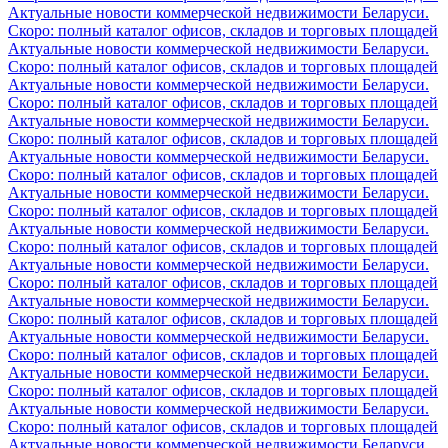
Актуальные новости коммерческой недвижимости Беларуси.
Скоро: полный каталог офисов, складов и торговых площадей
Актуальные новости коммерческой недвижимости Беларуси.
Скоро: полный каталог офисов, складов и торговых площадей
Актуальные новости коммерческой недвижимости Беларуси.
Скоро: полный каталог офисов, складов и торговых площадей
Актуальные новости коммерческой недвижимости Беларуси.
Скоро: полный каталог офисов, складов и торговых площадей
Актуальные новости коммерческой недвижимости Беларуси.
Скоро: полный каталог офисов, складов и торговых площадей
Актуальные новости коммерческой недвижимости Беларуси.
Скоро: полный каталог офисов, складов и торговых площадей
Актуальные новости коммерческой недвижимости Беларуси.
Скоро: полный каталог офисов, складов и торговых площадей
Актуальные новости коммерческой недвижимости Беларуси.
Скоро: полный каталог офисов, складов и торговых площадей
Актуальные новости коммерческой недвижимости Беларуси.
Скоро: полный каталог офисов, складов и торговых площадей
Актуальные новости коммерческой недвижимости Беларуси.
Скоро: полный каталог офисов, складов и торговых площадей
Актуальные новости коммерческой недвижимости Беларуси.
Скоро: полный каталог офисов, складов и торговых площадей
Актуальные новости коммерческой недвижимости Беларуси.
Скоро: полный каталог офисов, складов и торговых площадей
Актуальные новости коммерческой недвижимости Беларуси.