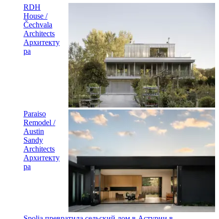
RDH
House /
Čechvala
Architects
Архитекту
ра
Paraiso
Remodel /
Austin
Sandy
Architects
Архитекту
ра
Spolia превратила сельский дом в Астурии в