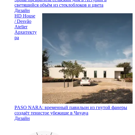
светящийся объём из стеклоблоков и цвета
Дизайн
HD House
/ Desvão
Atelier
Архитекту
ра
PASO NARA: временный павильон из гнутой фанеры
создаёт тенистое убежище в Чиуауа
Дизайн