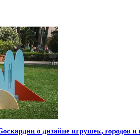
Боскардин о дизайне игрушек, городов и