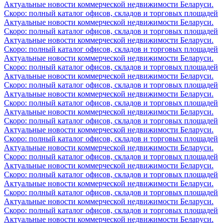
Актуальные новости коммерческой недвижимости Беларуси.
Скоро: полный каталог офисов, складов и торговых площадей
Актуальные новости коммерческой недвижимости Беларуси.
Скоро: полный каталог офисов, складов и торговых площадей
Актуальные новости коммерческой недвижимости Беларуси.
Скоро: полный каталог офисов, складов и торговых площадей
Актуальные новости коммерческой недвижимости Беларуси.
Скоро: полный каталог офисов, складов и торговых площадей
Актуальные новости коммерческой недвижимости Беларуси.
Скоро: полный каталог офисов, складов и торговых площадей
Актуальные новости коммерческой недвижимости Беларуси.
Скоро: полный каталог офисов, складов и торговых площадей
Актуальные новости коммерческой недвижимости Беларуси.
Скоро: полный каталог офисов, складов и торговых площадей
Актуальные новости коммерческой недвижимости Беларуси.
Скоро: полный каталог офисов, складов и торговых площадей
Актуальные новости коммерческой недвижимости Беларуси.
Скоро: полный каталог офисов, складов и торговых площадей
Актуальные новости коммерческой недвижимости Беларуси.
Скоро: полный каталог офисов, складов и торговых площадей
Актуальные новости коммерческой недвижимости Беларуси.
Скоро: полный каталог офисов, складов и торговых площадей
Актуальные новости коммерческой недвижимости Беларуси.
Скоро: полный каталог офисов, складов и торговых площадей
Актуальные новости коммерческой недвижимости Беларуси.