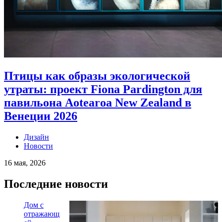
Птицы как образы экологической
утраты: проект Fiona Pardington для
павильона Aotearoa New Zealand в
Венеции 2026
Дизайн
Новости
16 мая, 2026
Последние новости
Дом с
отражающ