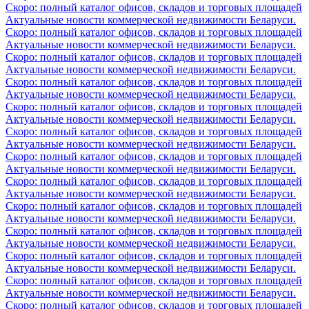
Скоро: полный каталог офисов, складов и торговых площадей
Актуальные новости коммерческой недвижимости Беларуси.
Скоро: полный каталог офисов, складов и торговых площадей
Актуальные новости коммерческой недвижимости Беларуси.
Скоро: полный каталог офисов, складов и торговых площадей
Актуальные новости коммерческой недвижимости Беларуси.
Скоро: полный каталог офисов, складов и торговых площадей
Актуальные новости коммерческой недвижимости Беларуси.
Скоро: полный каталог офисов, складов и торговых площадей
Актуальные новости коммерческой недвижимости Беларуси.
Скоро: полный каталог офисов, складов и торговых площадей
Актуальные новости коммерческой недвижимости Беларуси.
Скоро: полный каталог офисов, складов и торговых площадей
Актуальные новости коммерческой недвижимости Беларуси.
Скоро: полный каталог офисов, складов и торговых площадей
Актуальные новости коммерческой недвижимости Беларуси.
Скоро: полный каталог офисов, складов и торговых площадей
Актуальные новости коммерческой недвижимости Беларуси.
Скоро: полный каталог офисов, складов и торговых площадей
Актуальные новости коммерческой недвижимости Беларуси.
Скоро: полный каталог офисов, складов и торговых площадей
Актуальные новости коммерческой недвижимости Беларуси.
Скоро: полный каталог офисов, складов и торговых площадей
Актуальные новости коммерческой недвижимости Беларуси.
Скоро: полный каталог офисов, складов и торговых площадей