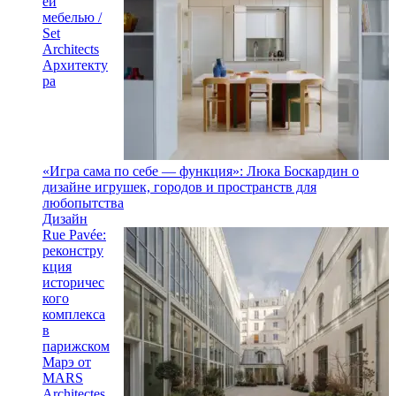
ей
мебелью /
Set
Architects
Архитекту
ра
«Игра сама по себе — функция»: Люка Боскардин о
дизайне игрушек, городов и пространств для
любопытства
Дизайн
Rue Pavée:
реконстру
кция
историчес
кого
комплекса
в
парижском
Марэ от
MARS
Architectes