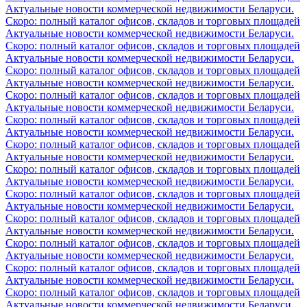
Актуальные новости коммерческой недвижимости Беларуси.
Скоро: полный каталог офисов, складов и торговых площадей
Актуальные новости коммерческой недвижимости Беларуси.
Скоро: полный каталог офисов, складов и торговых площадей
Актуальные новости коммерческой недвижимости Беларуси.
Скоро: полный каталог офисов, складов и торговых площадей
Актуальные новости коммерческой недвижимости Беларуси.
Скоро: полный каталог офисов, складов и торговых площадей
Актуальные новости коммерческой недвижимости Беларуси.
Скоро: полный каталог офисов, складов и торговых площадей
Актуальные новости коммерческой недвижимости Беларуси.
Скоро: полный каталог офисов, складов и торговых площадей
Актуальные новости коммерческой недвижимости Беларуси.
Скоро: полный каталог офисов, складов и торговых площадей
Актуальные новости коммерческой недвижимости Беларуси.
Скоро: полный каталог офисов, складов и торговых площадей
Актуальные новости коммерческой недвижимости Беларуси.
Скоро: полный каталог офисов, складов и торговых площадей
Актуальные новости коммерческой недвижимости Беларуси.
Скоро: полный каталог офисов, складов и торговых площадей
Актуальные новости коммерческой недвижимости Беларуси.
Скоро: полный каталог офисов, складов и торговых площадей
Актуальные новости коммерческой недвижимости Беларуси.
Скоро: полный каталог офисов, складов и торговых площадей
Актуальные новости коммерческой недвижимости Беларуси.