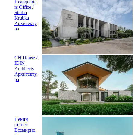
Headquarte
rs Office /
Studio
Krubka
Архитекту
ра
CN House /
IDIN
Architects
Архитекту
ра
Пекин
станет
Всемирно