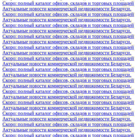
Скоро: полный каталог офисов, складов и торговых площадей
Актуальные новости коммерческой недвижимости Беларуси.
Скоро: полный каталог офисов, складов и торговых площадей
Актуальные новости коммерческой недвижимости Беларуси.
Скоро: полный каталог офисов, складов и торговых площадей
Актуальные новости коммерческой недвижимости Беларуси.
Скоро: полный каталог офисов, складов и торговых площадей
Актуальные новости коммерческой недвижимости Беларуси.
Скоро: полный каталог офисов, складов и торговых площадей
Актуальные новости коммерческой недвижимости Беларуси.
Скоро: полный каталог офисов, складов и торговых площадей
Актуальные новости коммерческой недвижимости Беларуси.
Скоро: полный каталог офисов, складов и торговых площадей
Актуальные новости коммерческой недвижимости Беларуси.
Скоро: полный каталог офисов, складов и торговых площадей
Актуальные новости коммерческой недвижимости Беларуси.
Скоро: полный каталог офисов, складов и торговых площадей
Актуальные новости коммерческой недвижимости Беларуси.
Скоро: полный каталог офисов, складов и торговых площадей
Актуальные новости коммерческой недвижимости Беларуси.
Скоро: полный каталог офисов, складов и торговых площадей
Актуальные новости коммерческой недвижимости Беларуси.
Скоро: полный каталог офисов, складов и торговых площадей
Актуальные новости коммерческой недвижимости Беларуси.
Скоро: полный каталог офисов, складов и торговых площадей