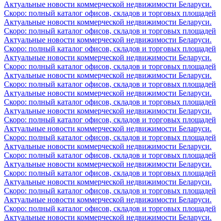
Актуальные новости коммерческой недвижимости Беларуси.
Скоро: полный каталог офисов, складов и торговых площадей
Актуальные новости коммерческой недвижимости Беларуси.
Скоро: полный каталог офисов, складов и торговых площадей
Актуальные новости коммерческой недвижимости Беларуси.
Скоро: полный каталог офисов, складов и торговых площадей
Актуальные новости коммерческой недвижимости Беларуси.
Скоро: полный каталог офисов, складов и торговых площадей
Актуальные новости коммерческой недвижимости Беларуси.
Скоро: полный каталог офисов, складов и торговых площадей
Актуальные новости коммерческой недвижимости Беларуси.
Скоро: полный каталог офисов, складов и торговых площадей
Актуальные новости коммерческой недвижимости Беларуси.
Скоро: полный каталог офисов, складов и торговых площадей
Актуальные новости коммерческой недвижимости Беларуси.
Скоро: полный каталог офисов, складов и торговых площадей
Актуальные новости коммерческой недвижимости Беларуси.
Скоро: полный каталог офисов, складов и торговых площадей
Актуальные новости коммерческой недвижимости Беларуси.
Скоро: полный каталог офисов, складов и торговых площадей
Актуальные новости коммерческой недвижимости Беларуси.
Скоро: полный каталог офисов, складов и торговых площадей
Актуальные новости коммерческой недвижимости Беларуси.
Скоро: полный каталог офисов, складов и торговых площадей
Актуальные новости коммерческой недвижимости Беларуси.