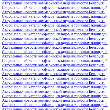
Актуальные новости коммерческой недвижимости Беларуси.
Скоро: полный каталог офисов, складов и торговых площадей
Актуальные новости коммерческой недвижимости Беларуси.
Скоро: полный каталог офисов, складов и торговых площадей
Актуальные новости коммерческой недвижимости Беларуси.
Скоро: полный каталог офисов, складов и торговых площадей
Актуальные новости коммерческой недвижимости Беларуси.
Скоро: полный каталог офисов, складов и торговых площадей
Актуальные новости коммерческой недвижимости Беларуси.
Скоро: полный каталог офисов, складов и торговых площадей
Актуальные новости коммерческой недвижимости Беларуси.
Скоро: полный каталог офисов, складов и торговых площадей
Актуальные новости коммерческой недвижимости Беларуси.
Скоро: полный каталог офисов, складов и торговых площадей
Актуальные новости коммерческой недвижимости Беларуси.
Скоро: полный каталог офисов, складов и торговых площадей
Актуальные новости коммерческой недвижимости Беларуси.
Скоро: полный каталог офисов, складов и торговых площадей
Актуальные новости коммерческой недвижимости Беларуси.
Скоро: полный каталог офисов, складов и торговых площадей
Актуальные новости коммерческой недвижимости Беларуси.
Скоро: полный каталог офисов, складов и торговых площадей
Актуальные новости коммерческой недвижимости Беларуси.
Скоро: полный каталог офисов, складов и торговых площадей
Актуальные новости коммерческой недвижимости Беларуси.