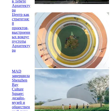
в Тебете
Архитекту
ра
Центр как
стратегия:
8
проектов,
выстроенн
ых вокруг
пустоты
Архитекту
ра
MAD
завершила
Shenzhen
Bay
Culture
Square:
дизайн-
музей и
обществен