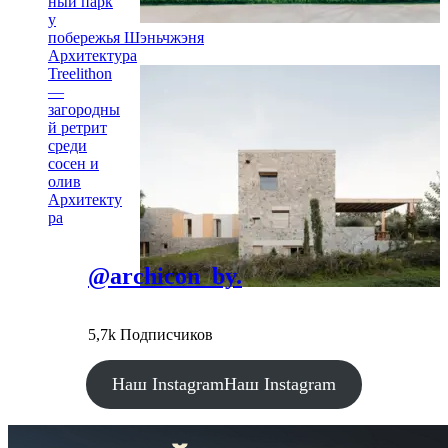
ный парк
у
побережья Шэньчжэня
Архитектура
Treelithon
—
загородны
й ретрит
среди
сосен и
олив
Архитекту
ра
@archicon_by.
5,7k Подписчиков
Наш Instagram
Наш Instagram