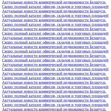
Актуальные новости коммерческой недвижимости Беларуси.
Скоро: полный каталог офисов, складов и торговых площадей
Актуальные новости коммерческой недвижимости Беларуси.
Скоро: полный каталог офисов, складов и торговых площадей
Актуальные новости коммерческой недвижимости Беларуси.
Скоро: полный каталог офисов, складов и торговых площадей
Актуальные новости коммерческой недвижимости Беларуси.
Скоро: полный каталог офисов, складов и торговых площадей
Актуальные новости коммерческой недвижимости Беларуси.
Скоро: полный каталог офисов, складов и торговых площадей
Актуальные новости коммерческой недвижимости Беларуси.
Скоро: полный каталог офисов, складов и торговых площадей
Актуальные новости коммерческой недвижимости Беларуси.
Скоро: полный каталог офисов, складов и торговых площадей
Актуальные новости коммерческой недвижимости Беларуси.
Скоро: полный каталог офисов, складов и торговых площадей
Актуальные новости коммерческой недвижимости Беларуси.
Скоро: полный каталог офисов, складов и торговых площадей
Актуальные новости коммерческой недвижимости Беларуси.
Скоро: полный каталог офисов, складов и торговых площадей
Актуальные новости коммерческой недвижимости Беларуси.
Скоро: полный каталог офисов, складов и торговых площадей
Актуальные новости коммерческой недвижимости Беларуси.
Скоро: полный каталог офисов, складов и торговых площадей
Актуальные новости коммерческой недвижимости Беларуси.