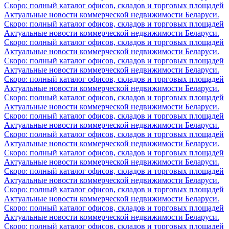
Скоро: полный каталог офисов, складов и торговых площадей
Актуальные новости коммерческой недвижимости Беларуси.
Скоро: полный каталог офисов, складов и торговых площадей
Актуальные новости коммерческой недвижимости Беларуси.
Скоро: полный каталог офисов, складов и торговых площадей
Актуальные новости коммерческой недвижимости Беларуси.
Скоро: полный каталог офисов, складов и торговых площадей
Актуальные новости коммерческой недвижимости Беларуси.
Скоро: полный каталог офисов, складов и торговых площадей
Актуальные новости коммерческой недвижимости Беларуси.
Скоро: полный каталог офисов, складов и торговых площадей
Актуальные новости коммерческой недвижимости Беларуси.
Скоро: полный каталог офисов, складов и торговых площадей
Актуальные новости коммерческой недвижимости Беларуси.
Скоро: полный каталог офисов, складов и торговых площадей
Актуальные новости коммерческой недвижимости Беларуси.
Скоро: полный каталог офисов, складов и торговых площадей
Актуальные новости коммерческой недвижимости Беларуси.
Скоро: полный каталог офисов, складов и торговых площадей
Актуальные новости коммерческой недвижимости Беларуси.
Скоро: полный каталог офисов, складов и торговых площадей
Актуальные новости коммерческой недвижимости Беларуси.
Скоро: полный каталог офисов, складов и торговых площадей
Актуальные новости коммерческой недвижимости Беларуси.
Скоро: полный каталог офисов, складов и торговых площадей