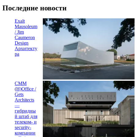
Последние новости
Exalt
Mausoleum
/ Jim
Caumeron
Design
Архитекту
ра
CMM
(H)Office /
Gets
Architects
—
гибридны
й штаб для
телеком- и
security-
компании