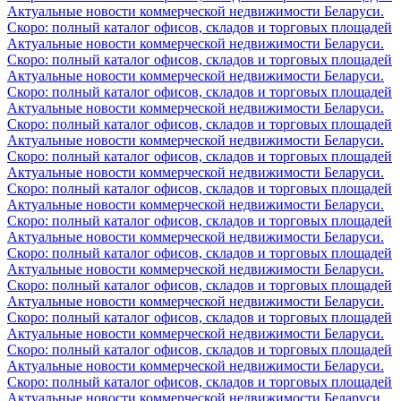
Актуальные новости коммерческой недвижимости Беларуси.
Скоро: полный каталог офисов, складов и торговых площадей
Актуальные новости коммерческой недвижимости Беларуси.
Скоро: полный каталог офисов, складов и торговых площадей
Актуальные новости коммерческой недвижимости Беларуси.
Скоро: полный каталог офисов, складов и торговых площадей
Актуальные новости коммерческой недвижимости Беларуси.
Скоро: полный каталог офисов, складов и торговых площадей
Актуальные новости коммерческой недвижимости Беларуси.
Скоро: полный каталог офисов, складов и торговых площадей
Актуальные новости коммерческой недвижимости Беларуси.
Скоро: полный каталог офисов, складов и торговых площадей
Актуальные новости коммерческой недвижимости Беларуси.
Скоро: полный каталог офисов, складов и торговых площадей
Актуальные новости коммерческой недвижимости Беларуси.
Скоро: полный каталог офисов, складов и торговых площадей
Актуальные новости коммерческой недвижимости Беларуси.
Скоро: полный каталог офисов, складов и торговых площадей
Актуальные новости коммерческой недвижимости Беларуси.
Скоро: полный каталог офисов, складов и торговых площадей
Актуальные новости коммерческой недвижимости Беларуси.
Скоро: полный каталог офисов, складов и торговых площадей
Актуальные новости коммерческой недвижимости Беларуси.
Скоро: полный каталог офисов, складов и торговых площадей
Актуальные новости коммерческой недвижимости Беларуси.