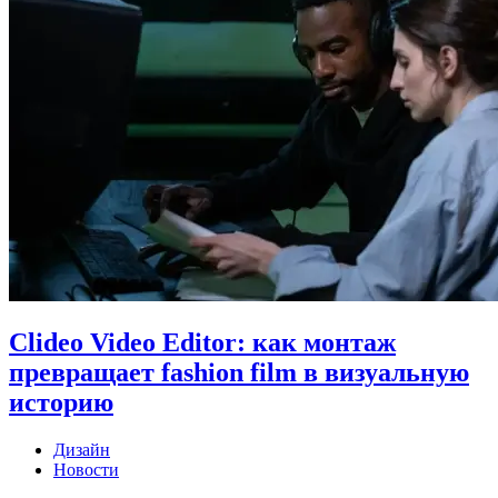
Clideo Video Editor: как монтаж
превращает fashion film в визуальную
историю
Дизайн
Новости