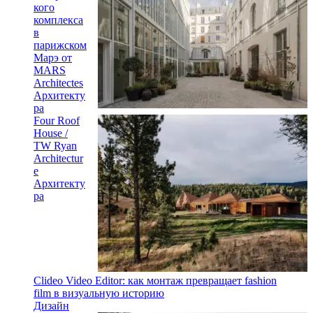
кого
комплекса
в
парижском
Марэ от
MARS
Architectes
Архитекту
ра
Four Roof
House /
TW Ryan
Architectur
e
Архитекту
ра
Clideo Video Editor: как монтаж превращает fashion
film в визуальную историю
Дизайн