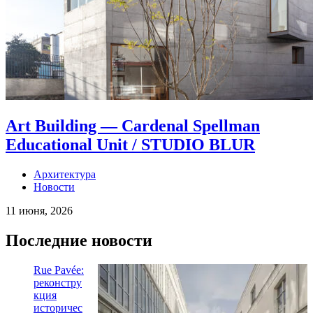
Art Building — Cardenal Spellman
Educational Unit / STUDIO BLUR
Архитектура
Новости
11 июня, 2026
Последние новости
Rue Pavée:
реконстру
кция
историчес