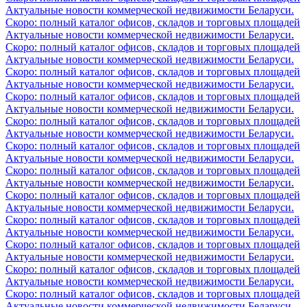
Актуальные новости коммерческой недвижимости Беларуси.
Скоро: полный каталог офисов, складов и торговых площадей
Актуальные новости коммерческой недвижимости Беларуси.
Скоро: полный каталог офисов, складов и торговых площадей
Актуальные новости коммерческой недвижимости Беларуси.
Скоро: полный каталог офисов, складов и торговых площадей
Актуальные новости коммерческой недвижимости Беларуси.
Скоро: полный каталог офисов, складов и торговых площадей
Актуальные новости коммерческой недвижимости Беларуси.
Скоро: полный каталог офисов, складов и торговых площадей
Актуальные новости коммерческой недвижимости Беларуси.
Скоро: полный каталог офисов, складов и торговых площадей
Актуальные новости коммерческой недвижимости Беларуси.
Скоро: полный каталог офисов, складов и торговых площадей
Актуальные новости коммерческой недвижимости Беларуси.
Скоро: полный каталог офисов, складов и торговых площадей
Актуальные новости коммерческой недвижимости Беларуси.
Скоро: полный каталог офисов, складов и торговых площадей
Актуальные новости коммерческой недвижимости Беларуси.
Скоро: полный каталог офисов, складов и торговых площадей
Актуальные новости коммерческой недвижимости Беларуси.
Скоро: полный каталог офисов, складов и торговых площадей
Актуальные новости коммерческой недвижимости Беларуси.
Скоро: полный каталог офисов, складов и торговых площадей
Актуальные новости коммерческой недвижимости Беларуси.