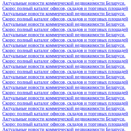
Актуальные новости коммерческой недвижимости Беларуси.
Скоро: полный каталог офисов, складов и торговых площадей
Актуальные новости коммерческой недвижимости Беларуси.
Скоро: полный каталог офисов, складов и торговых площадей
Актуальные новости коммерческой недвижимости Беларуси.
Скоро: полный каталог офисов, складов и торговых площадей
Актуальные новости коммерческой недвижимости Беларуси.
Скоро: полный каталог офисов, складов и торговых площадей
Актуальные новости коммерческой недвижимости Беларуси.
Скоро: полный каталог офисов, складов и торговых площадей
Актуальные новости коммерческой недвижимости Беларуси.
Скоро: полный каталог офисов, складов и торговых площадей
Актуальные новости коммерческой недвижимости Беларуси.
Скоро: полный каталог офисов, складов и торговых площадей
Актуальные новости коммерческой недвижимости Беларуси.
Скоро: полный каталог офисов, складов и торговых площадей
Актуальные новости коммерческой недвижимости Беларуси.
Скоро: полный каталог офисов, складов и торговых площадей
Актуальные новости коммерческой недвижимости Беларуси.
Скоро: полный каталог офисов, складов и торговых площадей
Актуальные новости коммерческой недвижимости Беларуси.
Скоро: полный каталог офисов, складов и торговых площадей
Актуальные новости коммерческой недвижимости Беларуси.
Скоро: полный каталог офисов, складов и торговых площадей
Актуальные новости коммерческой недвижимости Беларуси.