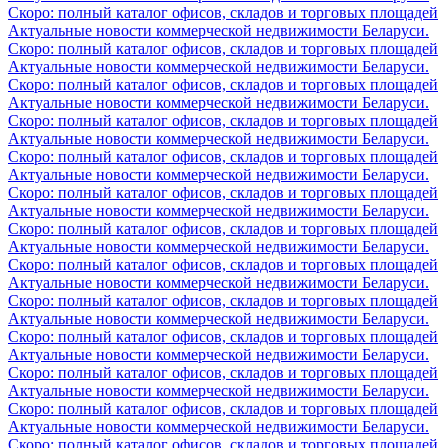
Скоро: полный каталог офисов, складов и торговых площадей
Актуальные новости коммерческой недвижимости Беларуси.
Скоро: полный каталог офисов, складов и торговых площадей
Актуальные новости коммерческой недвижимости Беларуси.
Скоро: полный каталог офисов, складов и торговых площадей
Актуальные новости коммерческой недвижимости Беларуси.
Скоро: полный каталог офисов, складов и торговых площадей
Актуальные новости коммерческой недвижимости Беларуси.
Скоро: полный каталог офисов, складов и торговых площадей
Актуальные новости коммерческой недвижимости Беларуси.
Скоро: полный каталог офисов, складов и торговых площадей
Актуальные новости коммерческой недвижимости Беларуси.
Скоро: полный каталог офисов, складов и торговых площадей
Актуальные новости коммерческой недвижимости Беларуси.
Скоро: полный каталог офисов, складов и торговых площадей
Актуальные новости коммерческой недвижимости Беларуси.
Скоро: полный каталог офисов, складов и торговых площадей
Актуальные новости коммерческой недвижимости Беларуси.
Скоро: полный каталог офисов, складов и торговых площадей
Актуальные новости коммерческой недвижимости Беларуси.
Скоро: полный каталог офисов, складов и торговых площадей
Актуальные новости коммерческой недвижимости Беларуси.
Скоро: полный каталог офисов, складов и торговых площадей
Актуальные новости коммерческой недвижимости Беларуси.
Скоро: полный каталог офисов, складов и торговых площадей