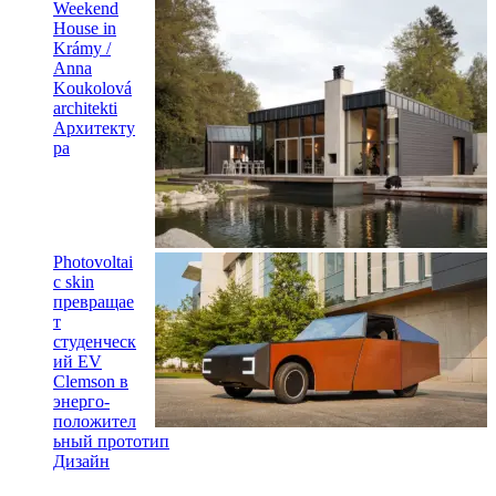
Weekend
House in
Krámy /
Anna
Koukolová
architekti
Архитекту
ра
Photovoltai
c skin
превращае
т
студенческ
ий EV
Clemson в
энерго-
положител
ьный прототип
Дизайн