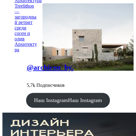
Архитектура
Treelithon
—
загородны
й ретрит
среди
сосен и
олив
Архитекту
ра
@archicon_by.
5,7k Подписчиков
Наш Instagram
Наш Instagram