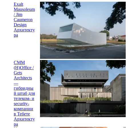
Exalt
Mausoleum
/ Jim
Caumeron
Design
Архитекту
ра
CMM
(H)Office /
Gets
Architects
—
гибридны
й штаб для
телеком- и
security-
компании
в Тебете
Архитекту
ра