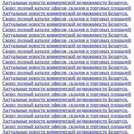
Актуальные новости коммерческой недвижимости Беларуси.
Скоро: полный каталог офисов, складов и торговых площадей
Актуальные новости коммерческой недвижимости Беларуси.
Скоро: полный каталог офисов, складов и торговых площадей
Актуальные новости коммерческой недвижимости Беларуси.
Скоро: полный каталог офисов, складов и торговых площадей
Актуальные новости коммерческой недвижимости Беларуси.
Скоро: полный каталог офисов, складов и торговых площадей
Актуальные новости коммерческой недвижимости Беларуси.
Скоро: полный каталог офисов, складов и торговых площадей
Актуальные новости коммерческой недвижимости Беларуси.
Скоро: полный каталог офисов, складов и торговых площадей
Актуальные новости коммерческой недвижимости Беларуси.
Скоро: полный каталог офисов, складов и торговых площадей
Актуальные новости коммерческой недвижимости Беларуси.
Скоро: полный каталог офисов, складов и торговых площадей
Актуальные новости коммерческой недвижимости Беларуси.
Скоро: полный каталог офисов, складов и торговых площадей
Актуальные новости коммерческой недвижимости Беларуси.
Скоро: полный каталог офисов, складов и торговых площадей
Актуальные новости коммерческой недвижимости Беларуси.
Скоро: полный каталог офисов, складов и торговых площадей
Актуальные новости коммерческой недвижимости Беларуси.
Скоро: полный каталог офисов, складов и торговых площадей
Актуальные новости коммерческой недвижимости Беларуси.