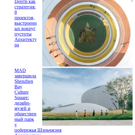
Центр как
стратегия:
8
проектов,
выстроенн
ых вокруг
пустоты
Архитекту
ра
MAD
завершила
Shenzhen
Bay
Culture
Square:
дизайн-
музей и
обществен
ный парк
у
побережья Шэньчжэня