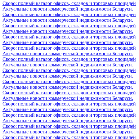
Скоро: полный каталог офисов, складов и торговых площадей
Актуальные новости коммерческой недвижимости Беларуси.
Скоро: полный каталог офисов, складов и торговых площадей
Актуальные новости коммерческой недвижимости Беларуси.
Скоро: полный каталог офисов, складов и торговых площадей
Актуальные новости коммерческой недвижимости Беларуси.
Скоро: полный каталог офисов, складов и торговых площадей
Актуальные новости коммерческой недвижимости Беларуси.
Скоро: полный каталог офисов, складов и торговых площадей
Актуальные новости коммерческой недвижимости Беларуси.
Скоро: полный каталог офисов, складов и торговых площадей
Актуальные новости коммерческой недвижимости Беларуси.
Скоро: полный каталог офисов, складов и торговых площадей
Актуальные новости коммерческой недвижимости Беларуси.
Скоро: полный каталог офисов, складов и торговых площадей
Актуальные новости коммерческой недвижимости Беларуси.
Скоро: полный каталог офисов, складов и торговых площадей
Актуальные новости коммерческой недвижимости Беларуси.
Скоро: полный каталог офисов, складов и торговых площадей
Актуальные новости коммерческой недвижимости Беларуси.
Скоро: полный каталог офисов, складов и торговых площадей
Актуальные новости коммерческой недвижимости Беларуси.
Скоро: полный каталог офисов, складов и торговых площадей
Актуальные новости коммерческой недвижимости Беларуси.
Скоро: полный каталог офисов, складов и торговых площадей