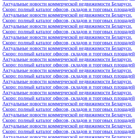
Актуальные новости коммерческой недвижимости Беларуси.
Скоро: полный каталог офисов, складов и торговых площадей
Актуальные новости коммерческой недвижимости Беларуси.
Скоро: полный каталог офисов, складов и торговых площадей
Актуальные новости коммерческой недвижимости Беларуси.
Скоро: полный каталог офисов, складов и торговых площадей
Актуальные новости коммерческой недвижимости Беларуси.
Скоро: полный каталог офисов, складов и торговых площадей
Актуальные новости коммерческой недвижимости Беларуси.
Скоро: полный каталог офисов, складов и торговых площадей
Актуальные новости коммерческой недвижимости Беларуси.
Скоро: полный каталог офисов, складов и торговых площадей
Актуальные новости коммерческой недвижимости Беларуси.
Скоро: полный каталог офисов, складов и торговых площадей
Актуальные новости коммерческой недвижимости Беларуси.
Скоро: полный каталог офисов, складов и торговых площадей
Актуальные новости коммерческой недвижимости Беларуси.
Скоро: полный каталог офисов, складов и торговых площадей
Актуальные новости коммерческой недвижимости Беларуси.
Скоро: полный каталог офисов, складов и торговых площадей
Актуальные новости коммерческой недвижимости Беларуси.
Скоро: полный каталог офисов, складов и торговых площадей
Актуальные новости коммерческой недвижимости Беларуси.
Скоро: полный каталог офисов, складов и торговых площадей
Актуальные новости коммерческой недвижимости Беларуси.