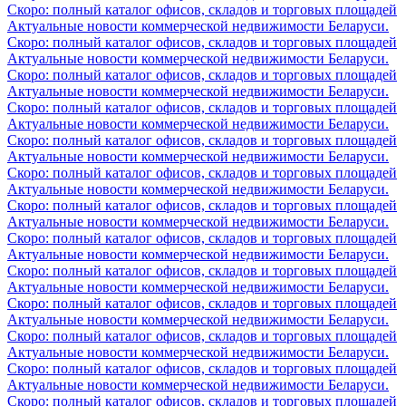
Скоро: полный каталог офисов, складов и торговых площадей
Актуальные новости коммерческой недвижимости Беларуси.
Скоро: полный каталог офисов, складов и торговых площадей
Актуальные новости коммерческой недвижимости Беларуси.
Скоро: полный каталог офисов, складов и торговых площадей
Актуальные новости коммерческой недвижимости Беларуси.
Скоро: полный каталог офисов, складов и торговых площадей
Актуальные новости коммерческой недвижимости Беларуси.
Скоро: полный каталог офисов, складов и торговых площадей
Актуальные новости коммерческой недвижимости Беларуси.
Скоро: полный каталог офисов, складов и торговых площадей
Актуальные новости коммерческой недвижимости Беларуси.
Скоро: полный каталог офисов, складов и торговых площадей
Актуальные новости коммерческой недвижимости Беларуси.
Скоро: полный каталог офисов, складов и торговых площадей
Актуальные новости коммерческой недвижимости Беларуси.
Скоро: полный каталог офисов, складов и торговых площадей
Актуальные новости коммерческой недвижимости Беларуси.
Скоро: полный каталог офисов, складов и торговых площадей
Актуальные новости коммерческой недвижимости Беларуси.
Скоро: полный каталог офисов, складов и торговых площадей
Актуальные новости коммерческой недвижимости Беларуси.
Скоро: полный каталог офисов, складов и торговых площадей
Актуальные новости коммерческой недвижимости Беларуси.
Скоро: полный каталог офисов, складов и торговых площадей