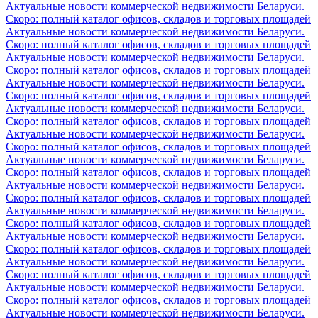
Актуальные новости коммерческой недвижимости Беларуси.
Скоро: полный каталог офисов, складов и торговых площадей
Актуальные новости коммерческой недвижимости Беларуси.
Скоро: полный каталог офисов, складов и торговых площадей
Актуальные новости коммерческой недвижимости Беларуси.
Скоро: полный каталог офисов, складов и торговых площадей
Актуальные новости коммерческой недвижимости Беларуси.
Скоро: полный каталог офисов, складов и торговых площадей
Актуальные новости коммерческой недвижимости Беларуси.
Скоро: полный каталог офисов, складов и торговых площадей
Актуальные новости коммерческой недвижимости Беларуси.
Скоро: полный каталог офисов, складов и торговых площадей
Актуальные новости коммерческой недвижимости Беларуси.
Скоро: полный каталог офисов, складов и торговых площадей
Актуальные новости коммерческой недвижимости Беларуси.
Скоро: полный каталог офисов, складов и торговых площадей
Актуальные новости коммерческой недвижимости Беларуси.
Скоро: полный каталог офисов, складов и торговых площадей
Актуальные новости коммерческой недвижимости Беларуси.
Скоро: полный каталог офисов, складов и торговых площадей
Актуальные новости коммерческой недвижимости Беларуси.
Скоро: полный каталог офисов, складов и торговых площадей
Актуальные новости коммерческой недвижимости Беларуси.
Скоро: полный каталог офисов, складов и торговых площадей
Актуальные новости коммерческой недвижимости Беларуси.