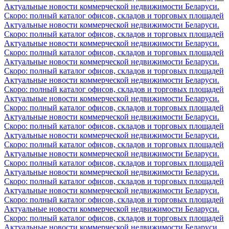
Актуальные новости коммерческой недвижимости Беларуси.
Скоро: полный каталог офисов, складов и торговых площадей
Актуальные новости коммерческой недвижимости Беларуси.
Скоро: полный каталог офисов, складов и торговых площадей
Актуальные новости коммерческой недвижимости Беларуси.
Скоро: полный каталог офисов, складов и торговых площадей
Актуальные новости коммерческой недвижимости Беларуси.
Скоро: полный каталог офисов, складов и торговых площадей
Актуальные новости коммерческой недвижимости Беларуси.
Скоро: полный каталог офисов, складов и торговых площадей
Актуальные новости коммерческой недвижимости Беларуси.
Скоро: полный каталог офисов, складов и торговых площадей
Актуальные новости коммерческой недвижимости Беларуси.
Скоро: полный каталог офисов, складов и торговых площадей
Актуальные новости коммерческой недвижимости Беларуси.
Скоро: полный каталог офисов, складов и торговых площадей
Актуальные новости коммерческой недвижимости Беларуси.
Скоро: полный каталог офисов, складов и торговых площадей
Актуальные новости коммерческой недвижимости Беларуси.
Скоро: полный каталог офисов, складов и торговых площадей
Актуальные новости коммерческой недвижимости Беларуси.
Скоро: полный каталог офисов, складов и торговых площадей
Актуальные новости коммерческой недвижимости Беларуси.
Скоро: полный каталог офисов, складов и торговых площадей
Актуальные новости коммерческой недвижимости Беларуси.