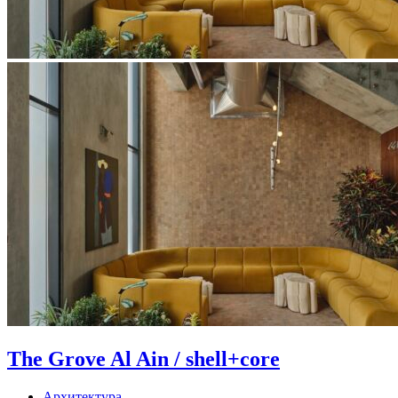
The Grove Al Ain / shell+core
Архитектура