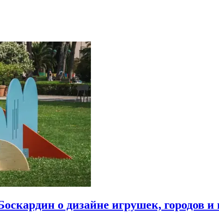
Боскардин о дизайне игрушек, городов и