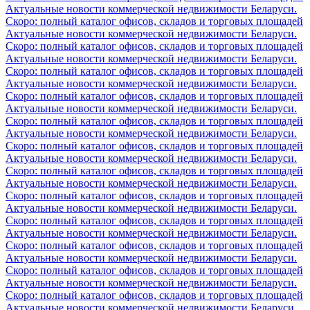
Актуальные новости коммерческой недвижимости Беларуси.
Скоро: полный каталог офисов, складов и торговых площадей
Актуальные новости коммерческой недвижимости Беларуси.
Скоро: полный каталог офисов, складов и торговых площадей
Актуальные новости коммерческой недвижимости Беларуси.
Скоро: полный каталог офисов, складов и торговых площадей
Актуальные новости коммерческой недвижимости Беларуси.
Скоро: полный каталог офисов, складов и торговых площадей
Актуальные новости коммерческой недвижимости Беларуси.
Скоро: полный каталог офисов, складов и торговых площадей
Актуальные новости коммерческой недвижимости Беларуси.
Скоро: полный каталог офисов, складов и торговых площадей
Актуальные новости коммерческой недвижимости Беларуси.
Скоро: полный каталог офисов, складов и торговых площадей
Актуальные новости коммерческой недвижимости Беларуси.
Скоро: полный каталог офисов, складов и торговых площадей
Актуальные новости коммерческой недвижимости Беларуси.
Скоро: полный каталог офисов, складов и торговых площадей
Актуальные новости коммерческой недвижимости Беларуси.
Скоро: полный каталог офисов, складов и торговых площадей
Актуальные новости коммерческой недвижимости Беларуси.
Скоро: полный каталог офисов, складов и торговых площадей
Актуальные новости коммерческой недвижимости Беларуси.
Скоро: полный каталог офисов, складов и торговых площадей
Актуальные новости коммерческой недвижимости Беларуси.