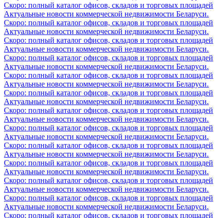
Скоро: полный каталог офисов, складов и торговых площадей
Актуальные новости коммерческой недвижимости Беларуси.
Скоро: полный каталог офисов, складов и торговых площадей
Актуальные новости коммерческой недвижимости Беларуси.
Скоро: полный каталог офисов, складов и торговых площадей
Актуальные новости коммерческой недвижимости Беларуси.
Скоро: полный каталог офисов, складов и торговых площадей
Актуальные новости коммерческой недвижимости Беларуси.
Скоро: полный каталог офисов, складов и торговых площадей
Актуальные новости коммерческой недвижимости Беларуси.
Скоро: полный каталог офисов, складов и торговых площадей
Актуальные новости коммерческой недвижимости Беларуси.
Скоро: полный каталог офисов, складов и торговых площадей
Актуальные новости коммерческой недвижимости Беларуси.
Скоро: полный каталог офисов, складов и торговых площадей
Актуальные новости коммерческой недвижимости Беларуси.
Скоро: полный каталог офисов, складов и торговых площадей
Актуальные новости коммерческой недвижимости Беларуси.
Скоро: полный каталог офисов, складов и торговых площадей
Актуальные новости коммерческой недвижимости Беларуси.
Скоро: полный каталог офисов, складов и торговых площадей
Актуальные новости коммерческой недвижимости Беларуси.
Скоро: полный каталог офисов, складов и торговых площадей
Актуальные новости коммерческой недвижимости Беларуси.
Скоро: полный каталог офисов, складов и торговых площадей