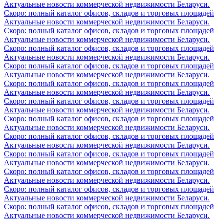
Актуальные новости коммерческой недвижимости Беларуси.
Скоро: полный каталог офисов, складов и торговых площадей
Актуальные новости коммерческой недвижимости Беларуси.
Скоро: полный каталог офисов, складов и торговых площадей
Актуальные новости коммерческой недвижимости Беларуси.
Скоро: полный каталог офисов, складов и торговых площадей
Актуальные новости коммерческой недвижимости Беларуси.
Скоро: полный каталог офисов, складов и торговых площадей
Актуальные новости коммерческой недвижимости Беларуси.
Скоро: полный каталог офисов, складов и торговых площадей
Актуальные новости коммерческой недвижимости Беларуси.
Скоро: полный каталог офисов, складов и торговых площадей
Актуальные новости коммерческой недвижимости Беларуси.
Скоро: полный каталог офисов, складов и торговых площадей
Актуальные новости коммерческой недвижимости Беларуси.
Скоро: полный каталог офисов, складов и торговых площадей
Актуальные новости коммерческой недвижимости Беларуси.
Скоро: полный каталог офисов, складов и торговых площадей
Актуальные новости коммерческой недвижимости Беларуси.
Скоро: полный каталог офисов, складов и торговых площадей
Актуальные новости коммерческой недвижимости Беларуси.
Скоро: полный каталог офисов, складов и торговых площадей
Актуальные новости коммерческой недвижимости Беларуси.
Скоро: полный каталог офисов, складов и торговых площадей
Актуальные новости коммерческой недвижимости Беларуси.