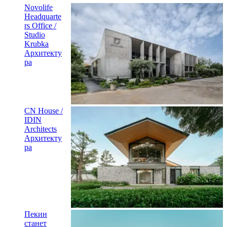
Novolife
Headquarte
rs Office /
Studio
Krubka
Архитекту
ра
CN House /
IDIN
Architects
Архитекту
ра
Пекин
станет