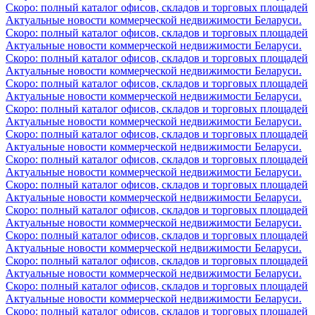
Скоро: полный каталог офисов, складов и торговых площадей
Актуальные новости коммерческой недвижимости Беларуси.
Скоро: полный каталог офисов, складов и торговых площадей
Актуальные новости коммерческой недвижимости Беларуси.
Скоро: полный каталог офисов, складов и торговых площадей
Актуальные новости коммерческой недвижимости Беларуси.
Скоро: полный каталог офисов, складов и торговых площадей
Актуальные новости коммерческой недвижимости Беларуси.
Скоро: полный каталог офисов, складов и торговых площадей
Актуальные новости коммерческой недвижимости Беларуси.
Скоро: полный каталог офисов, складов и торговых площадей
Актуальные новости коммерческой недвижимости Беларуси.
Скоро: полный каталог офисов, складов и торговых площадей
Актуальные новости коммерческой недвижимости Беларуси.
Скоро: полный каталог офисов, складов и торговых площадей
Актуальные новости коммерческой недвижимости Беларуси.
Скоро: полный каталог офисов, складов и торговых площадей
Актуальные новости коммерческой недвижимости Беларуси.
Скоро: полный каталог офисов, складов и торговых площадей
Актуальные новости коммерческой недвижимости Беларуси.
Скоро: полный каталог офисов, складов и торговых площадей
Актуальные новости коммерческой недвижимости Беларуси.
Скоро: полный каталог офисов, складов и торговых площадей
Актуальные новости коммерческой недвижимости Беларуси.
Скоро: полный каталог офисов, складов и торговых площадей