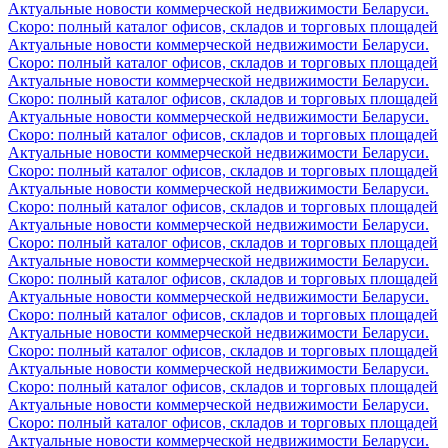
Актуальные новости коммерческой недвижимости Беларуси.
Скоро: полный каталог офисов, складов и торговых площадей
Актуальные новости коммерческой недвижимости Беларуси.
Скоро: полный каталог офисов, складов и торговых площадей
Актуальные новости коммерческой недвижимости Беларуси.
Скоро: полный каталог офисов, складов и торговых площадей
Актуальные новости коммерческой недвижимости Беларуси.
Скоро: полный каталог офисов, складов и торговых площадей
Актуальные новости коммерческой недвижимости Беларуси.
Скоро: полный каталог офисов, складов и торговых площадей
Актуальные новости коммерческой недвижимости Беларуси.
Скоро: полный каталог офисов, складов и торговых площадей
Актуальные новости коммерческой недвижимости Беларуси.
Скоро: полный каталог офисов, складов и торговых площадей
Актуальные новости коммерческой недвижимости Беларуси.
Скоро: полный каталог офисов, складов и торговых площадей
Актуальные новости коммерческой недвижимости Беларуси.
Скоро: полный каталог офисов, складов и торговых площадей
Актуальные новости коммерческой недвижимости Беларуси.
Скоро: полный каталог офисов, складов и торговых площадей
Актуальные новости коммерческой недвижимости Беларуси.
Скоро: полный каталог офисов, складов и торговых площадей
Актуальные новости коммерческой недвижимости Беларуси.
Скоро: полный каталог офисов, складов и торговых площадей
Актуальные новости коммерческой недвижимости Беларуси.