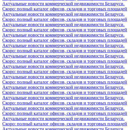
Актуальные новости коммерческой недвижимости Беларуси.
Скоро: полный каталог офисов, складов и торговых площадей
Актуальные новости коммерческой недвижимости Беларуси.
Скоро: полный каталог офисов, складов и торговых площадей
Актуальные новости коммерческой недвижимости Беларуси.
Скоро: полный каталог офисов, складов и торговых площадей
Актуальные новости коммерческой недвижимости Беларуси.
Скоро: полный каталог офисов, складов и торговых площадей
Актуальные новости коммерческой недвижимости Беларуси.
Скоро: полный каталог офисов, складов и торговых площадей
Актуальные новости коммерческой недвижимости Беларуси.
Скоро: полный каталог офисов, складов и торговых площадей
Актуальные новости коммерческой недвижимости Беларуси.
Скоро: полный каталог офисов, складов и торговых площадей
Актуальные новости коммерческой недвижимости Беларуси.
Скоро: полный каталог офисов, складов и торговых площадей
Актуальные новости коммерческой недвижимости Беларуси.
Скоро: полный каталог офисов, складов и торговых площадей
Актуальные новости коммерческой недвижимости Беларуси.
Скоро: полный каталог офисов, складов и торговых площадей
Актуальные новости коммерческой недвижимости Беларуси.
Скоро: полный каталог офисов, складов и торговых площадей
Актуальные новости коммерческой недвижимости Беларуси.
Скоро: полный каталог офисов, складов и торговых площадей
Актуальные новости коммерческой недвижимости Беларуси.