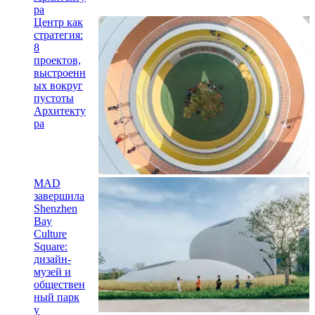
ра
Центр как
стратегия:
8
проектов,
выстроенн
ых вокруг
пустоты
Архитекту
ра
MAD
завершила
Shenzhen
Bay
Culture
Square:
дизайн-
музей и
обществен
ный парк
у