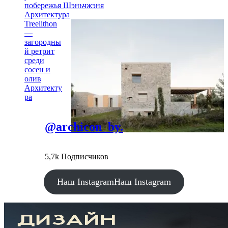
побережья Шэньчжэня
Архитектура
Treelithon
—
загородны
й ретрит
среди
сосен и
олив
Архитекту
ра
@archicon_by.
5,7k Подписчиков
Наш Instagram
Наш Instagram