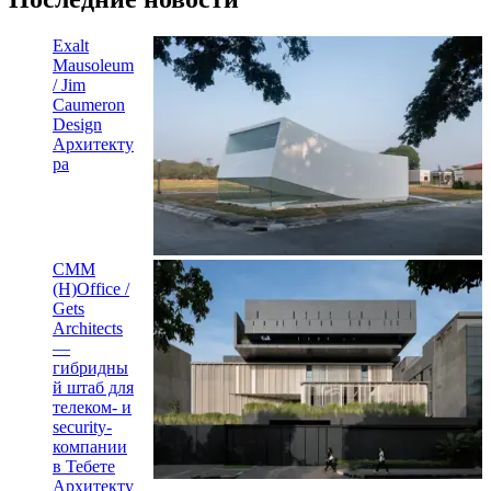
Exalt
Mausoleum
/ Jim
Caumeron
Design
Архитекту
ра
CMM
(H)Office /
Gets
Architects
—
гибридны
й штаб для
телеком- и
security-
компании
в Тебете
Архитекту