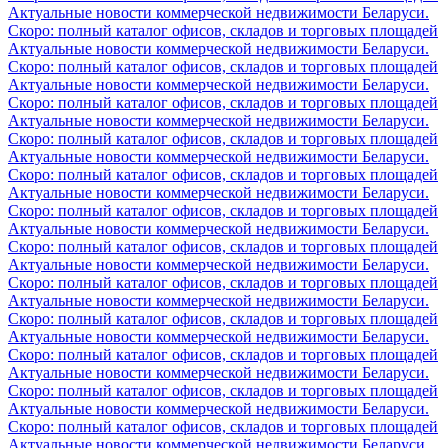
Актуальные новости коммерческой недвижимости Беларуси.
Скоро: полный каталог офисов, складов и торговых площадей
Актуальные новости коммерческой недвижимости Беларуси.
Скоро: полный каталог офисов, складов и торговых площадей
Актуальные новости коммерческой недвижимости Беларуси.
Скоро: полный каталог офисов, складов и торговых площадей
Актуальные новости коммерческой недвижимости Беларуси.
Скоро: полный каталог офисов, складов и торговых площадей
Актуальные новости коммерческой недвижимости Беларуси.
Скоро: полный каталог офисов, складов и торговых площадей
Актуальные новости коммерческой недвижимости Беларуси.
Скоро: полный каталог офисов, складов и торговых площадей
Актуальные новости коммерческой недвижимости Беларуси.
Скоро: полный каталог офисов, складов и торговых площадей
Актуальные новости коммерческой недвижимости Беларуси.
Скоро: полный каталог офисов, складов и торговых площадей
Актуальные новости коммерческой недвижимости Беларуси.
Скоро: полный каталог офисов, складов и торговых площадей
Актуальные новости коммерческой недвижимости Беларуси.
Скоро: полный каталог офисов, складов и торговых площадей
Актуальные новости коммерческой недвижимости Беларуси.
Скоро: полный каталог офисов, складов и торговых площадей
Актуальные новости коммерческой недвижимости Беларуси.
Скоро: полный каталог офисов, складов и торговых площадей
Актуальные новости коммерческой недвижимости Беларуси.