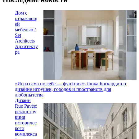
Дом с
отражающ
ей
мебелью /
Set
Architects
Архитекту
ра
«Игра сама по себе — функция»: Люка Боскардин о
дизайне игрушек, городов и пространств для
любопытства
Дизайн
Rue Pavée:
реконстру
кция
историчес
кого
комплекса