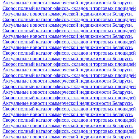
Актуальные новости коммерческой недвижимости Беларуси.
Скоро: полный каталог офисов, складов и торговых площадей
Актуальные новости коммерческой недвижимости Беларуси.
Скоро: полный каталог офисов, складов и торговых площадей
Актуальные новости коммерческой недвижимости Беларуси.
Скоро: полный каталог офисов, складов и торговых площадей
Актуальные новости коммерческой недвижимости Беларуси.
Скоро: полный каталог офисов, складов и торговых площадей
Актуальные новости коммерческой недвижимости Беларуси.
Скоро: полный каталог офисов, складов и торговых площадей
Актуальные новости коммерческой недвижимости Беларуси.
Скоро: полный каталог офисов, складов и торговых площадей
Актуальные новости коммерческой недвижимости Беларуси.
Скоро: полный каталог офисов, складов и торговых площадей
Актуальные новости коммерческой недвижимости Беларуси.
Скоро: полный каталог офисов, складов и торговых площадей
Актуальные новости коммерческой недвижимости Беларуси.
Скоро: полный каталог офисов, складов и торговых площадей
Актуальные новости коммерческой недвижимости Беларуси.
Скоро: полный каталог офисов, складов и торговых площадей
Актуальные новости коммерческой недвижимости Беларуси.
Скоро: полный каталог офисов, складов и торговых площадей
Актуальные новости коммерческой недвижимости Беларуси.
Скоро: полный каталог офисов, складов и торговых площадей
Актуальные новости коммерческой недвижимости Беларуси.