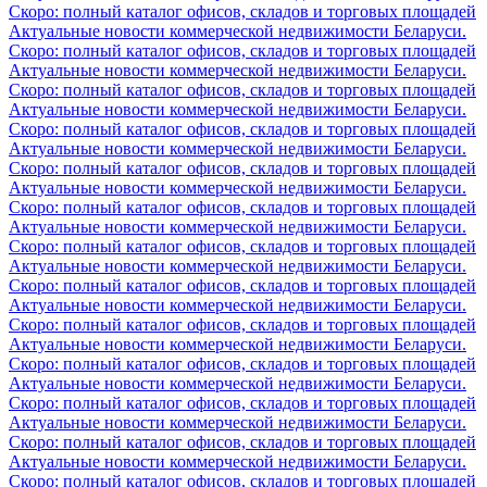
Скоро: полный каталог офисов, складов и торговых площадей
Актуальные новости коммерческой недвижимости Беларуси.
Скоро: полный каталог офисов, складов и торговых площадей
Актуальные новости коммерческой недвижимости Беларуси.
Скоро: полный каталог офисов, складов и торговых площадей
Актуальные новости коммерческой недвижимости Беларуси.
Скоро: полный каталог офисов, складов и торговых площадей
Актуальные новости коммерческой недвижимости Беларуси.
Скоро: полный каталог офисов, складов и торговых площадей
Актуальные новости коммерческой недвижимости Беларуси.
Скоро: полный каталог офисов, складов и торговых площадей
Актуальные новости коммерческой недвижимости Беларуси.
Скоро: полный каталог офисов, складов и торговых площадей
Актуальные новости коммерческой недвижимости Беларуси.
Скоро: полный каталог офисов, складов и торговых площадей
Актуальные новости коммерческой недвижимости Беларуси.
Скоро: полный каталог офисов, складов и торговых площадей
Актуальные новости коммерческой недвижимости Беларуси.
Скоро: полный каталог офисов, складов и торговых площадей
Актуальные новости коммерческой недвижимости Беларуси.
Скоро: полный каталог офисов, складов и торговых площадей
Актуальные новости коммерческой недвижимости Беларуси.
Скоро: полный каталог офисов, складов и торговых площадей
Актуальные новости коммерческой недвижимости Беларуси.
Скоро: полный каталог офисов, складов и торговых площадей