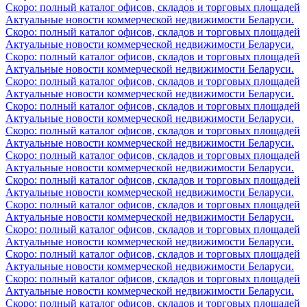
Скоро: полный каталог офисов, складов и торговых площадей
Актуальные новости коммерческой недвижимости Беларуси.
Скоро: полный каталог офисов, складов и торговых площадей
Актуальные новости коммерческой недвижимости Беларуси.
Скоро: полный каталог офисов, складов и торговых площадей
Актуальные новости коммерческой недвижимости Беларуси.
Скоро: полный каталог офисов, складов и торговых площадей
Актуальные новости коммерческой недвижимости Беларуси.
Скоро: полный каталог офисов, складов и торговых площадей
Актуальные новости коммерческой недвижимости Беларуси.
Скоро: полный каталог офисов, складов и торговых площадей
Актуальные новости коммерческой недвижимости Беларуси.
Скоро: полный каталог офисов, складов и торговых площадей
Актуальные новости коммерческой недвижимости Беларуси.
Скоро: полный каталог офисов, складов и торговых площадей
Актуальные новости коммерческой недвижимости Беларуси.
Скоро: полный каталог офисов, складов и торговых площадей
Актуальные новости коммерческой недвижимости Беларуси.
Скоро: полный каталог офисов, складов и торговых площадей
Актуальные новости коммерческой недвижимости Беларуси.
Скоро: полный каталог офисов, складов и торговых площадей
Актуальные новости коммерческой недвижимости Беларуси.
Скоро: полный каталог офисов, складов и торговых площадей
Актуальные новости коммерческой недвижимости Беларуси.
Скоро: полный каталог офисов, складов и торговых площадей