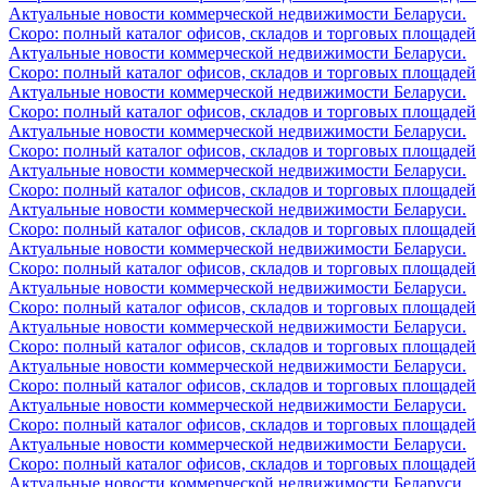
Актуальные новости коммерческой недвижимости Беларуси.
Скоро: полный каталог офисов, складов и торговых площадей
Актуальные новости коммерческой недвижимости Беларуси.
Скоро: полный каталог офисов, складов и торговых площадей
Актуальные новости коммерческой недвижимости Беларуси.
Скоро: полный каталог офисов, складов и торговых площадей
Актуальные новости коммерческой недвижимости Беларуси.
Скоро: полный каталог офисов, складов и торговых площадей
Актуальные новости коммерческой недвижимости Беларуси.
Скоро: полный каталог офисов, складов и торговых площадей
Актуальные новости коммерческой недвижимости Беларуси.
Скоро: полный каталог офисов, складов и торговых площадей
Актуальные новости коммерческой недвижимости Беларуси.
Скоро: полный каталог офисов, складов и торговых площадей
Актуальные новости коммерческой недвижимости Беларуси.
Скоро: полный каталог офисов, складов и торговых площадей
Актуальные новости коммерческой недвижимости Беларуси.
Скоро: полный каталог офисов, складов и торговых площадей
Актуальные новости коммерческой недвижимости Беларуси.
Скоро: полный каталог офисов, складов и торговых площадей
Актуальные новости коммерческой недвижимости Беларуси.
Скоро: полный каталог офисов, складов и торговых площадей
Актуальные новости коммерческой недвижимости Беларуси.
Скоро: полный каталог офисов, складов и торговых площадей
Актуальные новости коммерческой недвижимости Беларуси.