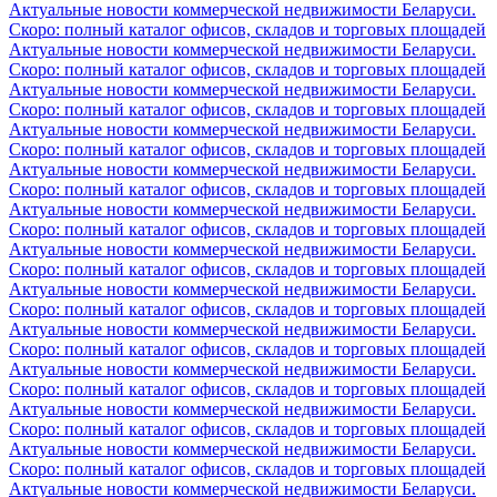
Актуальные новости коммерческой недвижимости Беларуси.
Скоро: полный каталог офисов, складов и торговых площадей
Актуальные новости коммерческой недвижимости Беларуси.
Скоро: полный каталог офисов, складов и торговых площадей
Актуальные новости коммерческой недвижимости Беларуси.
Скоро: полный каталог офисов, складов и торговых площадей
Актуальные новости коммерческой недвижимости Беларуси.
Скоро: полный каталог офисов, складов и торговых площадей
Актуальные новости коммерческой недвижимости Беларуси.
Скоро: полный каталог офисов, складов и торговых площадей
Актуальные новости коммерческой недвижимости Беларуси.
Скоро: полный каталог офисов, складов и торговых площадей
Актуальные новости коммерческой недвижимости Беларуси.
Скоро: полный каталог офисов, складов и торговых площадей
Актуальные новости коммерческой недвижимости Беларуси.
Скоро: полный каталог офисов, складов и торговых площадей
Актуальные новости коммерческой недвижимости Беларуси.
Скоро: полный каталог офисов, складов и торговых площадей
Актуальные новости коммерческой недвижимости Беларуси.
Скоро: полный каталог офисов, складов и торговых площадей
Актуальные новости коммерческой недвижимости Беларуси.
Скоро: полный каталог офисов, складов и торговых площадей
Актуальные новости коммерческой недвижимости Беларуси.
Скоро: полный каталог офисов, складов и торговых площадей
Актуальные новости коммерческой недвижимости Беларуси.