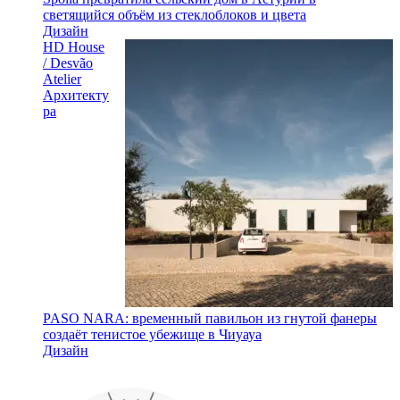
светящийся объём из стеклоблоков и цвета
Дизайн
HD House
/ Desvão
Atelier
Архитекту
ра
PASO NARA: временный павильон из гнутой фанеры
создаёт тенистое убежище в Чиуауа
Дизайн