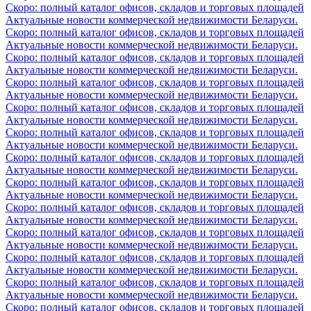
Скоро: полный каталог офисов, складов и торговых площадей
Актуальные новости коммерческой недвижимости Беларуси.
Скоро: полный каталог офисов, складов и торговых площадей
Актуальные новости коммерческой недвижимости Беларуси.
Скоро: полный каталог офисов, складов и торговых площадей
Актуальные новости коммерческой недвижимости Беларуси.
Скоро: полный каталог офисов, складов и торговых площадей
Актуальные новости коммерческой недвижимости Беларуси.
Скоро: полный каталог офисов, складов и торговых площадей
Актуальные новости коммерческой недвижимости Беларуси.
Скоро: полный каталог офисов, складов и торговых площадей
Актуальные новости коммерческой недвижимости Беларуси.
Скоро: полный каталог офисов, складов и торговых площадей
Актуальные новости коммерческой недвижимости Беларуси.
Скоро: полный каталог офисов, складов и торговых площадей
Актуальные новости коммерческой недвижимости Беларуси.
Скоро: полный каталог офисов, складов и торговых площадей
Актуальные новости коммерческой недвижимости Беларуси.
Скоро: полный каталог офисов, складов и торговых площадей
Актуальные новости коммерческой недвижимости Беларуси.
Скоро: полный каталог офисов, складов и торговых площадей
Актуальные новости коммерческой недвижимости Беларуси.
Скоро: полный каталог офисов, складов и торговых площадей
Актуальные новости коммерческой недвижимости Беларуси.
Скоро: полный каталог офисов, складов и торговых площадей