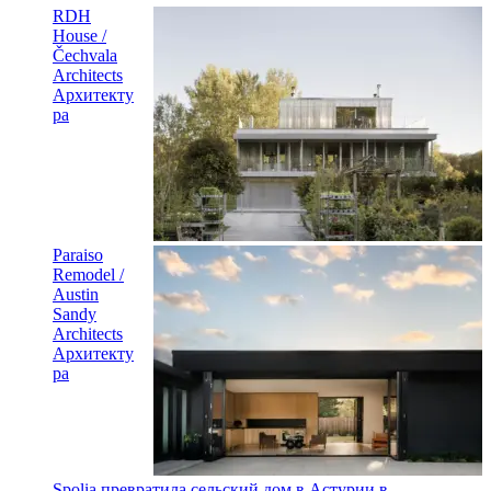
RDH
House /
Čechvala
Architects
Архитекту
ра
Paraiso
Remodel /
Austin
Sandy
Architects
Архитекту
ра
Spolia превратила сельский дом в Астурии в