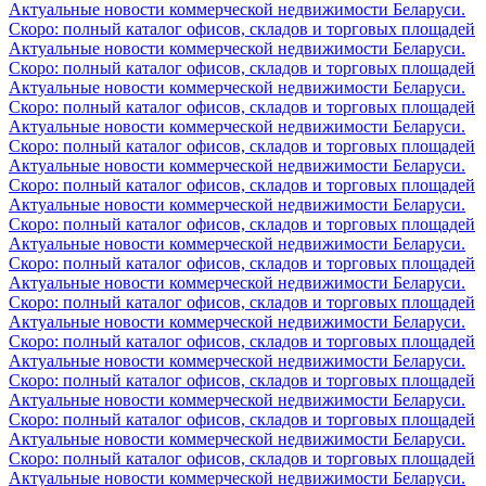
Актуальные новости коммерческой недвижимости Беларуси.
Скоро: полный каталог офисов, складов и торговых площадей
Актуальные новости коммерческой недвижимости Беларуси.
Скоро: полный каталог офисов, складов и торговых площадей
Актуальные новости коммерческой недвижимости Беларуси.
Скоро: полный каталог офисов, складов и торговых площадей
Актуальные новости коммерческой недвижимости Беларуси.
Скоро: полный каталог офисов, складов и торговых площадей
Актуальные новости коммерческой недвижимости Беларуси.
Скоро: полный каталог офисов, складов и торговых площадей
Актуальные новости коммерческой недвижимости Беларуси.
Скоро: полный каталог офисов, складов и торговых площадей
Актуальные новости коммерческой недвижимости Беларуси.
Скоро: полный каталог офисов, складов и торговых площадей
Актуальные новости коммерческой недвижимости Беларуси.
Скоро: полный каталог офисов, складов и торговых площадей
Актуальные новости коммерческой недвижимости Беларуси.
Скоро: полный каталог офисов, складов и торговых площадей
Актуальные новости коммерческой недвижимости Беларуси.
Скоро: полный каталог офисов, складов и торговых площадей
Актуальные новости коммерческой недвижимости Беларуси.
Скоро: полный каталог офисов, складов и торговых площадей
Актуальные новости коммерческой недвижимости Беларуси.
Скоро: полный каталог офисов, складов и торговых площадей
Актуальные новости коммерческой недвижимости Беларуси.