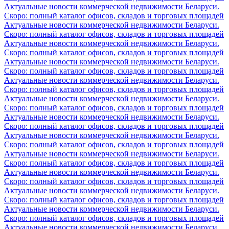
Актуальные новости коммерческой недвижимости Беларуси.
Скоро: полный каталог офисов, складов и торговых площадей
Актуальные новости коммерческой недвижимости Беларуси.
Скоро: полный каталог офисов, складов и торговых площадей
Актуальные новости коммерческой недвижимости Беларуси.
Скоро: полный каталог офисов, складов и торговых площадей
Актуальные новости коммерческой недвижимости Беларуси.
Скоро: полный каталог офисов, складов и торговых площадей
Актуальные новости коммерческой недвижимости Беларуси.
Скоро: полный каталог офисов, складов и торговых площадей
Актуальные новости коммерческой недвижимости Беларуси.
Скоро: полный каталог офисов, складов и торговых площадей
Актуальные новости коммерческой недвижимости Беларуси.
Скоро: полный каталог офисов, складов и торговых площадей
Актуальные новости коммерческой недвижимости Беларуси.
Скоро: полный каталог офисов, складов и торговых площадей
Актуальные новости коммерческой недвижимости Беларуси.
Скоро: полный каталог офисов, складов и торговых площадей
Актуальные новости коммерческой недвижимости Беларуси.
Скоро: полный каталог офисов, складов и торговых площадей
Актуальные новости коммерческой недвижимости Беларуси.
Скоро: полный каталог офисов, складов и торговых площадей
Актуальные новости коммерческой недвижимости Беларуси.
Скоро: полный каталог офисов, складов и торговых площадей
Актуальные новости коммерческой недвижимости Беларуси.