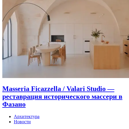
Masseria Ficazzella / Valari Studio —
реставрация исторического массери в
Фазано
Архитектура
Новости