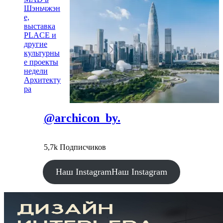
Шэньчжэн
е,
выставка
PLACE и
другие
культурны
е проекты
недели
Архитекту
ра
@archicon_by.
5,7k Подписчиков
Наш Instagram
Наш Instagram