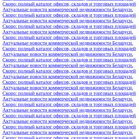
Скоро: полный каталог офисов, складов и торговых площадей
Актуальные новости коммерческой недвижимости Беларуси.
Скоро: полный каталог офисов, складов и торговых площадей
Актуальные новости коммерческой недвижимости Беларуси.
Скоро: полный каталог офисов, складов и торговых площадей
Актуальные новости коммерческой недвижимости Беларуси.
Скоро: полный каталог офисов, складов и торговых площадей
Актуальные новости коммерческой недвижимости Беларуси.
Скоро: полный каталог офисов, складов и торговых площадей
Актуальные новости коммерческой недвижимости Беларуси.
Скоро: полный каталог офисов, складов и торговых площадей
Актуальные новости коммерческой недвижимости Беларуси.
Скоро: полный каталог офисов, складов и торговых площадей
Актуальные новости коммерческой недвижимости Беларуси.
Скоро: полный каталог офисов, складов и торговых площадей
Актуальные новости коммерческой недвижимости Беларуси.
Скоро: полный каталог офисов, складов и торговых площадей
Актуальные новости коммерческой недвижимости Беларуси.
Скоро: полный каталог офисов, складов и торговых площадей
Актуальные новости коммерческой недвижимости Беларуси.
Скоро: полный каталог офисов, складов и торговых площадей
Актуальные новости коммерческой недвижимости Беларуси.
Скоро: полный каталог офисов, складов и торговых площадей
Актуальные новости коммерческой недвижимости Беларуси.
Скоро: полный каталог офисов, складов и торговых площадей