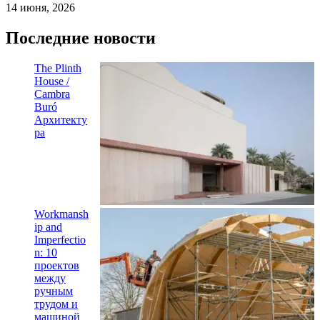
14 июня, 2026
Последние новости
The Plinth
House /
Cambra
Buró
Архитекту
ра
Workmansh
ip and
Imperfectio
n: 10
проектов
между
ручным
трудом и
машиной