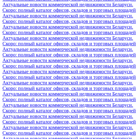
Актуальные новости коммерческой недвижимости Беларуси.
Скоро: полный каталог офисов, складов и торговых площадей
Актуальные новости коммерческой недвижимости Беларуси.
Скоро: полный каталог офисов, складов и торговых площадей
Актуальные новости коммерческой недвижимости Беларуси.
Скоро: полный каталог офисов, складов и торговых площадей
Актуальные новости коммерческой недвижимости Беларуси.
Скоро: полный каталог офисов, складов и торговых площадей
Актуальные новости коммерческой недвижимости Беларуси.
Скоро: полный каталог офисов, складов и торговых площадей
Актуальные новости коммерческой недвижимости Беларуси.
Скоро: полный каталог офисов, складов и торговых площадей
Актуальные новости коммерческой недвижимости Беларуси.
Скоро: полный каталог офисов, складов и торговых площадей
Актуальные новости коммерческой недвижимости Беларуси.
Скоро: полный каталог офисов, складов и торговых площадей
Актуальные новости коммерческой недвижимости Беларуси.
Скоро: полный каталог офисов, складов и торговых площадей
Актуальные новости коммерческой недвижимости Беларуси.
Скоро: полный каталог офисов, складов и торговых площадей
Актуальные новости коммерческой недвижимости Беларуси.
Скоро: полный каталог офисов, складов и торговых площадей
Актуальные новости коммерческой недвижимости Беларуси.
Скоро: полный каталог офисов, складов и торговых площадей
Актуальные новости коммерческой недвижимости Беларуси.