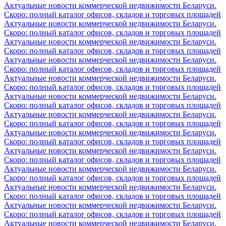
Актуальные новости коммерческой недвижимости Беларуси.
Скоро: полный каталог офисов, складов и торговых площадей
Актуальные новости коммерческой недвижимости Беларуси.
Скоро: полный каталог офисов, складов и торговых площадей
Актуальные новости коммерческой недвижимости Беларуси.
Скоро: полный каталог офисов, складов и торговых площадей
Актуальные новости коммерческой недвижимости Беларуси.
Скоро: полный каталог офисов, складов и торговых площадей
Актуальные новости коммерческой недвижимости Беларуси.
Скоро: полный каталог офисов, складов и торговых площадей
Актуальные новости коммерческой недвижимости Беларуси.
Скоро: полный каталог офисов, складов и торговых площадей
Актуальные новости коммерческой недвижимости Беларуси.
Скоро: полный каталог офисов, складов и торговых площадей
Актуальные новости коммерческой недвижимости Беларуси.
Скоро: полный каталог офисов, складов и торговых площадей
Актуальные новости коммерческой недвижимости Беларуси.
Скоро: полный каталог офисов, складов и торговых площадей
Актуальные новости коммерческой недвижимости Беларуси.
Скоро: полный каталог офисов, складов и торговых площадей
Актуальные новости коммерческой недвижимости Беларуси.
Скоро: полный каталог офисов, складов и торговых площадей
Актуальные новости коммерческой недвижимости Беларуси.
Скоро: полный каталог офисов, складов и торговых площадей
Актуальные новости коммерческой недвижимости Беларуси.