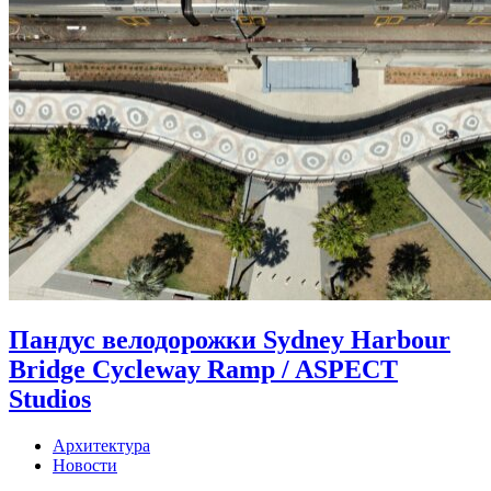
Пандус велодорожки Sydney Harbour
Bridge Cycleway Ramp / ASPECT
Studios
Архитектура
Новости