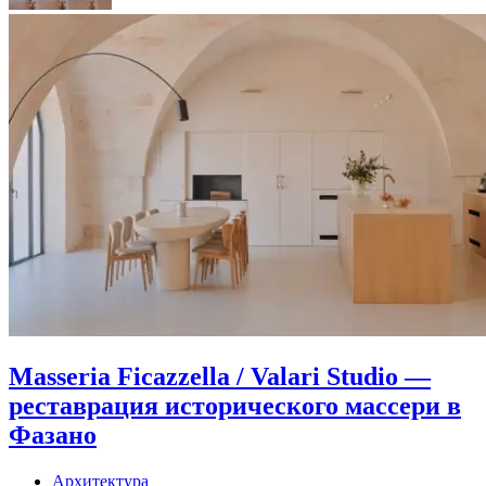
Masseria Ficazzella / Valari Studio —
реставрация исторического массери в
Фазано
Архитектура