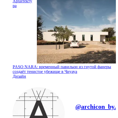
Архитекту
ра
PASO NARA: временный павильон из гнутой фанеры
создаёт тенистое убежище в Чиуауа
Дизайн
@archicon_by.