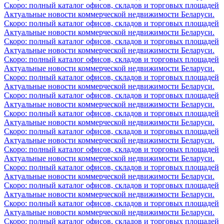
Скоро: полный каталог офисов, складов и торговых площадей
Актуальные новости коммерческой недвижимости Беларуси.
Скоро: полный каталог офисов, складов и торговых площадей
Актуальные новости коммерческой недвижимости Беларуси.
Скоро: полный каталог офисов, складов и торговых площадей
Актуальные новости коммерческой недвижимости Беларуси.
Скоро: полный каталог офисов, складов и торговых площадей
Актуальные новости коммерческой недвижимости Беларуси.
Скоро: полный каталог офисов, складов и торговых площадей
Актуальные новости коммерческой недвижимости Беларуси.
Скоро: полный каталог офисов, складов и торговых площадей
Актуальные новости коммерческой недвижимости Беларуси.
Скоро: полный каталог офисов, складов и торговых площадей
Актуальные новости коммерческой недвижимости Беларуси.
Скоро: полный каталог офисов, складов и торговых площадей
Актуальные новости коммерческой недвижимости Беларуси.
Скоро: полный каталог офисов, складов и торговых площадей
Актуальные новости коммерческой недвижимости Беларуси.
Скоро: полный каталог офисов, складов и торговых площадей
Актуальные новости коммерческой недвижимости Беларуси.
Скоро: полный каталог офисов, складов и торговых площадей
Актуальные новости коммерческой недвижимости Беларуси.
Скоро: полный каталог офисов, складов и торговых площадей
Актуальные новости коммерческой недвижимости Беларуси.
Скоро: полный каталог офисов, складов и торговых площадей