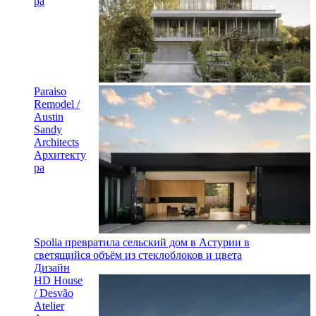
ра
Paraiso
Remodel /
Austin
Sandy
Architects
Архитекту
ра
Spolia превратила сельский дом в Астурии в
светящийся объём из стеклоблоков и цвета
Дизайн
HD House
/ Desvão
Atelier