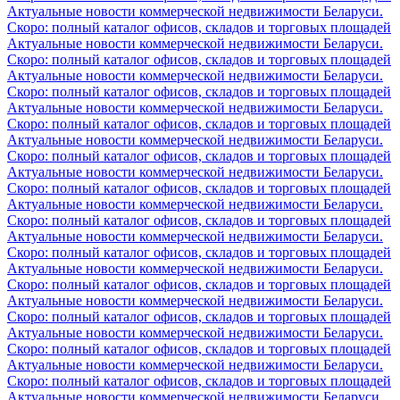
Актуальные новости коммерческой недвижимости Беларуси.
Скоро: полный каталог офисов, складов и торговых площадей
Актуальные новости коммерческой недвижимости Беларуси.
Скоро: полный каталог офисов, складов и торговых площадей
Актуальные новости коммерческой недвижимости Беларуси.
Скоро: полный каталог офисов, складов и торговых площадей
Актуальные новости коммерческой недвижимости Беларуси.
Скоро: полный каталог офисов, складов и торговых площадей
Актуальные новости коммерческой недвижимости Беларуси.
Скоро: полный каталог офисов, складов и торговых площадей
Актуальные новости коммерческой недвижимости Беларуси.
Скоро: полный каталог офисов, складов и торговых площадей
Актуальные новости коммерческой недвижимости Беларуси.
Скоро: полный каталог офисов, складов и торговых площадей
Актуальные новости коммерческой недвижимости Беларуси.
Скоро: полный каталог офисов, складов и торговых площадей
Актуальные новости коммерческой недвижимости Беларуси.
Скоро: полный каталог офисов, складов и торговых площадей
Актуальные новости коммерческой недвижимости Беларуси.
Скоро: полный каталог офисов, складов и торговых площадей
Актуальные новости коммерческой недвижимости Беларуси.
Скоро: полный каталог офисов, складов и торговых площадей
Актуальные новости коммерческой недвижимости Беларуси.
Скоро: полный каталог офисов, складов и торговых площадей
Актуальные новости коммерческой недвижимости Беларуси.