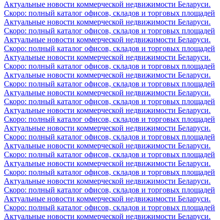
Актуальные новости коммерческой недвижимости Беларуси.
Скоро: полный каталог офисов, складов и торговых площадей
Актуальные новости коммерческой недвижимости Беларуси.
Скоро: полный каталог офисов, складов и торговых площадей
Актуальные новости коммерческой недвижимости Беларуси.
Скоро: полный каталог офисов, складов и торговых площадей
Актуальные новости коммерческой недвижимости Беларуси.
Скоро: полный каталог офисов, складов и торговых площадей
Актуальные новости коммерческой недвижимости Беларуси.
Скоро: полный каталог офисов, складов и торговых площадей
Актуальные новости коммерческой недвижимости Беларуси.
Скоро: полный каталог офисов, складов и торговых площадей
Актуальные новости коммерческой недвижимости Беларуси.
Скоро: полный каталог офисов, складов и торговых площадей
Актуальные новости коммерческой недвижимости Беларуси.
Скоро: полный каталог офисов, складов и торговых площадей
Актуальные новости коммерческой недвижимости Беларуси.
Скоро: полный каталог офисов, складов и торговых площадей
Актуальные новости коммерческой недвижимости Беларуси.
Скоро: полный каталог офисов, складов и торговых площадей
Актуальные новости коммерческой недвижимости Беларуси.
Скоро: полный каталог офисов, складов и торговых площадей
Актуальные новости коммерческой недвижимости Беларуси.
Скоро: полный каталог офисов, складов и торговых площадей
Актуальные новости коммерческой недвижимости Беларуси.