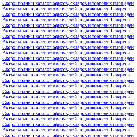
Скоро: полный каталог офисов, складов и торговых площадей
Актуальные новости коммерческой недвижимости Беларуси.
Скоро: полный каталог офисов, складов и торговых площадей
Актуальные новости коммерческой недвижимости Беларуси.
Скоро: полный каталог офисов, складов и торговых площадей
Актуальные новости коммерческой недвижимости Беларуси.
Скоро: полный каталог офисов, складов и торговых площадей
Актуальные новости коммерческой недвижимости Беларуси.
Скоро: полный каталог офисов, складов и торговых площадей
Актуальные новости коммерческой недвижимости Беларуси.
Скоро: полный каталог офисов, складов и торговых площадей
Актуальные новости коммерческой недвижимости Беларуси.
Скоро: полный каталог офисов, складов и торговых площадей
Актуальные новости коммерческой недвижимости Беларуси.
Скоро: полный каталог офисов, складов и торговых площадей
Актуальные новости коммерческой недвижимости Беларуси.
Скоро: полный каталог офисов, складов и торговых площадей
Актуальные новости коммерческой недвижимости Беларуси.
Скоро: полный каталог офисов, складов и торговых площадей
Актуальные новости коммерческой недвижимости Беларуси.
Скоро: полный каталог офисов, складов и торговых площадей
Актуальные новости коммерческой недвижимости Беларуси.
Скоро: полный каталог офисов, складов и торговых площадей
Актуальные новости коммерческой недвижимости Беларуси.
Скоро: полный каталог офисов, складов и торговых площадей