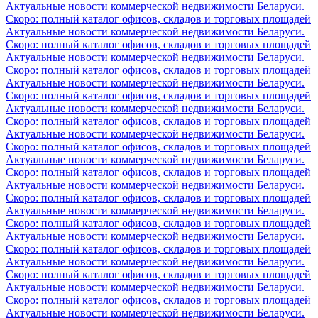
Актуальные новости коммерческой недвижимости Беларуси.
Скоро: полный каталог офисов, складов и торговых площадей
Актуальные новости коммерческой недвижимости Беларуси.
Скоро: полный каталог офисов, складов и торговых площадей
Актуальные новости коммерческой недвижимости Беларуси.
Скоро: полный каталог офисов, складов и торговых площадей
Актуальные новости коммерческой недвижимости Беларуси.
Скоро: полный каталог офисов, складов и торговых площадей
Актуальные новости коммерческой недвижимости Беларуси.
Скоро: полный каталог офисов, складов и торговых площадей
Актуальные новости коммерческой недвижимости Беларуси.
Скоро: полный каталог офисов, складов и торговых площадей
Актуальные новости коммерческой недвижимости Беларуси.
Скоро: полный каталог офисов, складов и торговых площадей
Актуальные новости коммерческой недвижимости Беларуси.
Скоро: полный каталог офисов, складов и торговых площадей
Актуальные новости коммерческой недвижимости Беларуси.
Скоро: полный каталог офисов, складов и торговых площадей
Актуальные новости коммерческой недвижимости Беларуси.
Скоро: полный каталог офисов, складов и торговых площадей
Актуальные новости коммерческой недвижимости Беларуси.
Скоро: полный каталог офисов, складов и торговых площадей
Актуальные новости коммерческой недвижимости Беларуси.
Скоро: полный каталог офисов, складов и торговых площадей
Актуальные новости коммерческой недвижимости Беларуси.