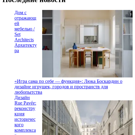
Дом с
отражающ
ей
мебелью /
Set
Architects
Архитекту
ра
«Игра сама по себе — функция»: Люка Боскардин о
дизайне игрушек, городов и пространств для
любопытства
Дизайн
Rue Pavée:
реконстру
кция
историчес
кого
комплекса