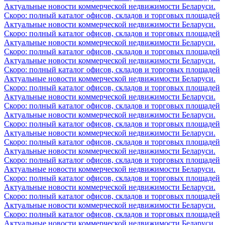
Актуальные новости коммерческой недвижимости Беларуси.
Скоро: полный каталог офисов, складов и торговых площадей
Актуальные новости коммерческой недвижимости Беларуси.
Скоро: полный каталог офисов, складов и торговых площадей
Актуальные новости коммерческой недвижимости Беларуси.
Скоро: полный каталог офисов, складов и торговых площадей
Актуальные новости коммерческой недвижимости Беларуси.
Скоро: полный каталог офисов, складов и торговых площадей
Актуальные новости коммерческой недвижимости Беларуси.
Скоро: полный каталог офисов, складов и торговых площадей
Актуальные новости коммерческой недвижимости Беларуси.
Скоро: полный каталог офисов, складов и торговых площадей
Актуальные новости коммерческой недвижимости Беларуси.
Скоро: полный каталог офисов, складов и торговых площадей
Актуальные новости коммерческой недвижимости Беларуси.
Скоро: полный каталог офисов, складов и торговых площадей
Актуальные новости коммерческой недвижимости Беларуси.
Скоро: полный каталог офисов, складов и торговых площадей
Актуальные новости коммерческой недвижимости Беларуси.
Скоро: полный каталог офисов, складов и торговых площадей
Актуальные новости коммерческой недвижимости Беларуси.
Скоро: полный каталог офисов, складов и торговых площадей
Актуальные новости коммерческой недвижимости Беларуси.
Скоро: полный каталог офисов, складов и торговых площадей
Актуальные новости коммерческой недвижимости Беларуси.