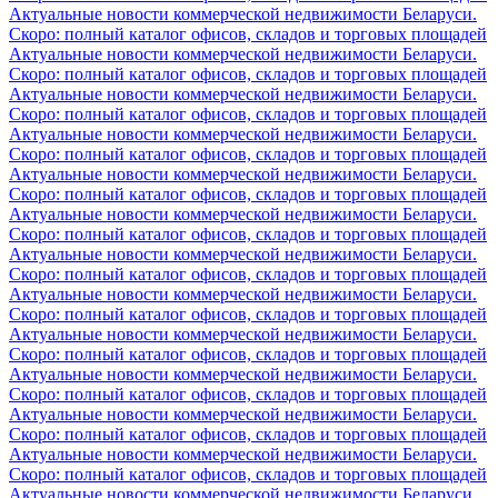
Актуальные новости коммерческой недвижимости Беларуси.
Скоро: полный каталог офисов, складов и торговых площадей
Актуальные новости коммерческой недвижимости Беларуси.
Скоро: полный каталог офисов, складов и торговых площадей
Актуальные новости коммерческой недвижимости Беларуси.
Скоро: полный каталог офисов, складов и торговых площадей
Актуальные новости коммерческой недвижимости Беларуси.
Скоро: полный каталог офисов, складов и торговых площадей
Актуальные новости коммерческой недвижимости Беларуси.
Скоро: полный каталог офисов, складов и торговых площадей
Актуальные новости коммерческой недвижимости Беларуси.
Скоро: полный каталог офисов, складов и торговых площадей
Актуальные новости коммерческой недвижимости Беларуси.
Скоро: полный каталог офисов, складов и торговых площадей
Актуальные новости коммерческой недвижимости Беларуси.
Скоро: полный каталог офисов, складов и торговых площадей
Актуальные новости коммерческой недвижимости Беларуси.
Скоро: полный каталог офисов, складов и торговых площадей
Актуальные новости коммерческой недвижимости Беларуси.
Скоро: полный каталог офисов, складов и торговых площадей
Актуальные новости коммерческой недвижимости Беларуси.
Скоро: полный каталог офисов, складов и торговых площадей
Актуальные новости коммерческой недвижимости Беларуси.
Скоро: полный каталог офисов, складов и торговых площадей
Актуальные новости коммерческой недвижимости Беларуси.