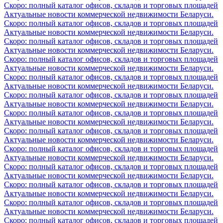
Скоро: полный каталог офисов, складов и торговых площадей
Актуальные новости коммерческой недвижимости Беларуси.
Скоро: полный каталог офисов, складов и торговых площадей
Актуальные новости коммерческой недвижимости Беларуси.
Скоро: полный каталог офисов, складов и торговых площадей
Актуальные новости коммерческой недвижимости Беларуси.
Скоро: полный каталог офисов, складов и торговых площадей
Актуальные новости коммерческой недвижимости Беларуси.
Скоро: полный каталог офисов, складов и торговых площадей
Актуальные новости коммерческой недвижимости Беларуси.
Скоро: полный каталог офисов, складов и торговых площадей
Актуальные новости коммерческой недвижимости Беларуси.
Скоро: полный каталог офисов, складов и торговых площадей
Актуальные новости коммерческой недвижимости Беларуси.
Скоро: полный каталог офисов, складов и торговых площадей
Актуальные новости коммерческой недвижимости Беларуси.
Скоро: полный каталог офисов, складов и торговых площадей
Актуальные новости коммерческой недвижимости Беларуси.
Скоро: полный каталог офисов, складов и торговых площадей
Актуальные новости коммерческой недвижимости Беларуси.
Скоро: полный каталог офисов, складов и торговых площадей
Актуальные новости коммерческой недвижимости Беларуси.
Скоро: полный каталог офисов, складов и торговых площадей
Актуальные новости коммерческой недвижимости Беларуси.
Скоро: полный каталог офисов, складов и торговых площадей