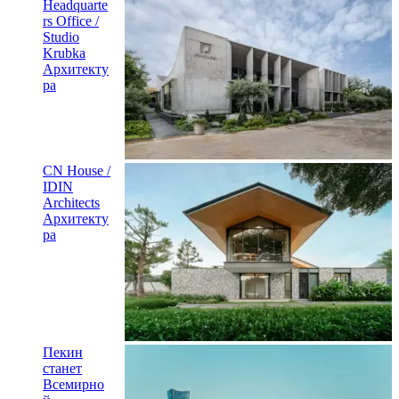
Headquarte
rs Office /
Studio
Krubka
Архитекту
ра
CN House /
IDIN
Architects
Архитекту
ра
Пекин
станет
Всемирно