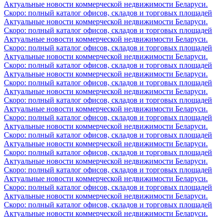
Актуальные новости коммерческой недвижимости Беларуси.
Скоро: полный каталог офисов, складов и торговых площадей
Актуальные новости коммерческой недвижимости Беларуси.
Скоро: полный каталог офисов, складов и торговых площадей
Актуальные новости коммерческой недвижимости Беларуси.
Скоро: полный каталог офисов, складов и торговых площадей
Актуальные новости коммерческой недвижимости Беларуси.
Скоро: полный каталог офисов, складов и торговых площадей
Актуальные новости коммерческой недвижимости Беларуси.
Скоро: полный каталог офисов, складов и торговых площадей
Актуальные новости коммерческой недвижимости Беларуси.
Скоро: полный каталог офисов, складов и торговых площадей
Актуальные новости коммерческой недвижимости Беларуси.
Скоро: полный каталог офисов, складов и торговых площадей
Актуальные новости коммерческой недвижимости Беларуси.
Скоро: полный каталог офисов, складов и торговых площадей
Актуальные новости коммерческой недвижимости Беларуси.
Скоро: полный каталог офисов, складов и торговых площадей
Актуальные новости коммерческой недвижимости Беларуси.
Скоро: полный каталог офисов, складов и торговых площадей
Актуальные новости коммерческой недвижимости Беларуси.
Скоро: полный каталог офисов, складов и торговых площадей
Актуальные новости коммерческой недвижимости Беларуси.
Скоро: полный каталог офисов, складов и торговых площадей
Актуальные новости коммерческой недвижимости Беларуси.