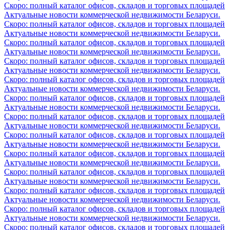
Скоро: полный каталог офисов, складов и торговых площадей
Актуальные новости коммерческой недвижимости Беларуси.
Скоро: полный каталог офисов, складов и торговых площадей
Актуальные новости коммерческой недвижимости Беларуси.
Скоро: полный каталог офисов, складов и торговых площадей
Актуальные новости коммерческой недвижимости Беларуси.
Скоро: полный каталог офисов, складов и торговых площадей
Актуальные новости коммерческой недвижимости Беларуси.
Скоро: полный каталог офисов, складов и торговых площадей
Актуальные новости коммерческой недвижимости Беларуси.
Скоро: полный каталог офисов, складов и торговых площадей
Актуальные новости коммерческой недвижимости Беларуси.
Скоро: полный каталог офисов, складов и торговых площадей
Актуальные новости коммерческой недвижимости Беларуси.
Скоро: полный каталог офисов, складов и торговых площадей
Актуальные новости коммерческой недвижимости Беларуси.
Скоро: полный каталог офисов, складов и торговых площадей
Актуальные новости коммерческой недвижимости Беларуси.
Скоро: полный каталог офисов, складов и торговых площадей
Актуальные новости коммерческой недвижимости Беларуси.
Скоро: полный каталог офисов, складов и торговых площадей
Актуальные новости коммерческой недвижимости Беларуси.
Скоро: полный каталог офисов, складов и торговых площадей
Актуальные новости коммерческой недвижимости Беларуси.
Скоро: полный каталог офисов, складов и торговых площадей