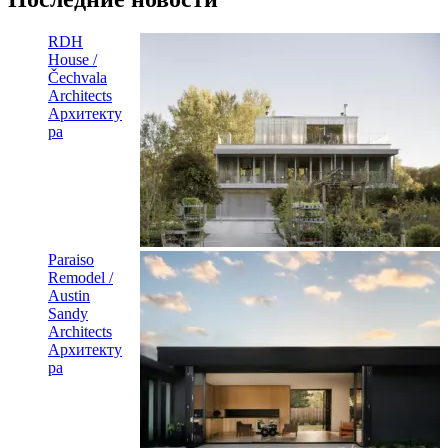
RDH
House /
Čechvala
Architects
Архитекту
ра
Paraiso
Remodel /
Austin
Sandy
Architects
Архитекту
ра