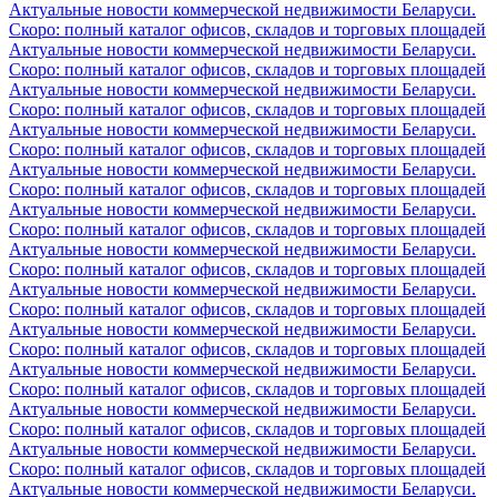
Актуальные новости коммерческой недвижимости Беларуси.
Скоро: полный каталог офисов, складов и торговых площадей
Актуальные новости коммерческой недвижимости Беларуси.
Скоро: полный каталог офисов, складов и торговых площадей
Актуальные новости коммерческой недвижимости Беларуси.
Скоро: полный каталог офисов, складов и торговых площадей
Актуальные новости коммерческой недвижимости Беларуси.
Скоро: полный каталог офисов, складов и торговых площадей
Актуальные новости коммерческой недвижимости Беларуси.
Скоро: полный каталог офисов, складов и торговых площадей
Актуальные новости коммерческой недвижимости Беларуси.
Скоро: полный каталог офисов, складов и торговых площадей
Актуальные новости коммерческой недвижимости Беларуси.
Скоро: полный каталог офисов, складов и торговых площадей
Актуальные новости коммерческой недвижимости Беларуси.
Скоро: полный каталог офисов, складов и торговых площадей
Актуальные новости коммерческой недвижимости Беларуси.
Скоро: полный каталог офисов, складов и торговых площадей
Актуальные новости коммерческой недвижимости Беларуси.
Скоро: полный каталог офисов, складов и торговых площадей
Актуальные новости коммерческой недвижимости Беларуси.
Скоро: полный каталог офисов, складов и торговых площадей
Актуальные новости коммерческой недвижимости Беларуси.
Скоро: полный каталог офисов, складов и торговых площадей
Актуальные новости коммерческой недвижимости Беларуси.