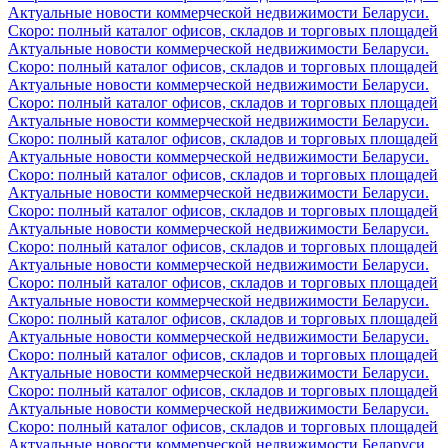
Актуальные новости коммерческой недвижимости Беларуси.
Скоро: полный каталог офисов, складов и торговых площадей
Актуальные новости коммерческой недвижимости Беларуси.
Скоро: полный каталог офисов, складов и торговых площадей
Актуальные новости коммерческой недвижимости Беларуси.
Скоро: полный каталог офисов, складов и торговых площадей
Актуальные новости коммерческой недвижимости Беларуси.
Скоро: полный каталог офисов, складов и торговых площадей
Актуальные новости коммерческой недвижимости Беларуси.
Скоро: полный каталог офисов, складов и торговых площадей
Актуальные новости коммерческой недвижимости Беларуси.
Скоро: полный каталог офисов, складов и торговых площадей
Актуальные новости коммерческой недвижимости Беларуси.
Скоро: полный каталог офисов, складов и торговых площадей
Актуальные новости коммерческой недвижимости Беларуси.
Скоро: полный каталог офисов, складов и торговых площадей
Актуальные новости коммерческой недвижимости Беларуси.
Скоро: полный каталог офисов, складов и торговых площадей
Актуальные новости коммерческой недвижимости Беларуси.
Скоро: полный каталог офисов, складов и торговых площадей
Актуальные новости коммерческой недвижимости Беларуси.
Скоро: полный каталог офисов, складов и торговых площадей
Актуальные новости коммерческой недвижимости Беларуси.
Скоро: полный каталог офисов, складов и торговых площадей
Актуальные новости коммерческой недвижимости Беларуси.