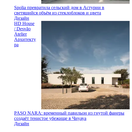
Spolia превратила сельский дом в Астурии в
светящийся объём из стеклоблоков и цвета
Дизайн
HD House
/ Desvão
Atelier
Архитекту
ра
PASO NARA: временный павильон из гнутой фанеры
создаёт тенистое убежище в Чиуауа
Дизайн