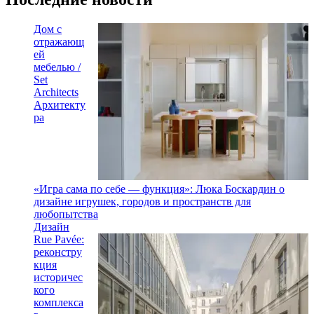
Дом с
отражающ
ей
мебелью /
Set
Architects
Архитекту
ра
«Игра сама по себе — функция»: Люка Боскардин о
дизайне игрушек, городов и пространств для
любопытства
Дизайн
Rue Pavée:
реконстру
кция
историчес
кого
комплекса