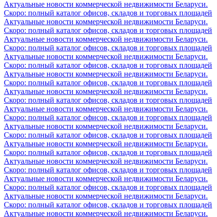
Актуальные новости коммерческой недвижимости Беларуси.
Скоро: полный каталог офисов, складов и торговых площадей
Актуальные новости коммерческой недвижимости Беларуси.
Скоро: полный каталог офисов, складов и торговых площадей
Актуальные новости коммерческой недвижимости Беларуси.
Скоро: полный каталог офисов, складов и торговых площадей
Актуальные новости коммерческой недвижимости Беларуси.
Скоро: полный каталог офисов, складов и торговых площадей
Актуальные новости коммерческой недвижимости Беларуси.
Скоро: полный каталог офисов, складов и торговых площадей
Актуальные новости коммерческой недвижимости Беларуси.
Скоро: полный каталог офисов, складов и торговых площадей
Актуальные новости коммерческой недвижимости Беларуси.
Скоро: полный каталог офисов, складов и торговых площадей
Актуальные новости коммерческой недвижимости Беларуси.
Скоро: полный каталог офисов, складов и торговых площадей
Актуальные новости коммерческой недвижимости Беларуси.
Скоро: полный каталог офисов, складов и торговых площадей
Актуальные новости коммерческой недвижимости Беларуси.
Скоро: полный каталог офисов, складов и торговых площадей
Актуальные новости коммерческой недвижимости Беларуси.
Скоро: полный каталог офисов, складов и торговых площадей
Актуальные новости коммерческой недвижимости Беларуси.
Скоро: полный каталог офисов, складов и торговых площадей
Актуальные новости коммерческой недвижимости Беларуси.