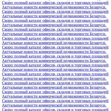
Скоро: полный каталог офисов, складов и торговых площадей
Актуальные новости коммерческой недвижимости Беларуси.
Скоро: полный каталог офисов, складов и торговых площадей
Актуальные новости коммерческой недвижимости Беларуси.
Скоро: полный каталог офисов, складов и торговых площадей
Актуальные новости коммерческой недвижимости Беларуси.
Скоро: полный каталог офисов, складов и торговых площадей
Актуальные новости коммерческой недвижимости Беларуси.
Скоро: полный каталог офисов, складов и торговых площадей
Актуальные новости коммерческой недвижимости Беларуси.
Скоро: полный каталог офисов, складов и торговых площадей
Актуальные новости коммерческой недвижимости Беларуси.
Скоро: полный каталог офисов, складов и торговых площадей
Актуальные новости коммерческой недвижимости Беларуси.
Скоро: полный каталог офисов, складов и торговых площадей
Актуальные новости коммерческой недвижимости Беларуси.
Скоро: полный каталог офисов, складов и торговых площадей
Актуальные новости коммерческой недвижимости Беларуси.
Скоро: полный каталог офисов, складов и торговых площадей
Актуальные новости коммерческой недвижимости Беларуси.
Скоро: полный каталог офисов, складов и торговых площадей
Актуальные новости коммерческой недвижимости Беларуси.
Скоро: полный каталог офисов, складов и торговых площадей
Актуальные новости коммерческой недвижимости Беларуси.
Скоро: полный каталог офисов, складов и торговых площадей