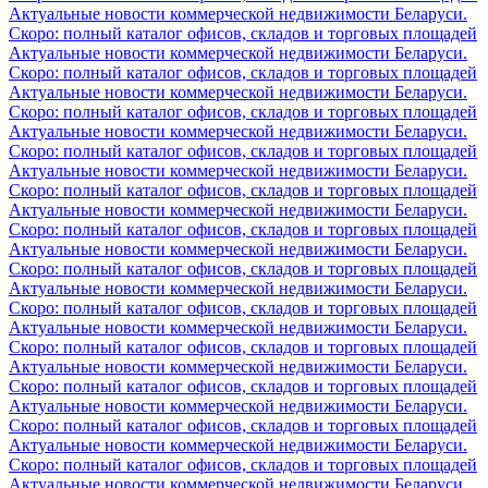
Актуальные новости коммерческой недвижимости Беларуси.
Скоро: полный каталог офисов, складов и торговых площадей
Актуальные новости коммерческой недвижимости Беларуси.
Скоро: полный каталог офисов, складов и торговых площадей
Актуальные новости коммерческой недвижимости Беларуси.
Скоро: полный каталог офисов, складов и торговых площадей
Актуальные новости коммерческой недвижимости Беларуси.
Скоро: полный каталог офисов, складов и торговых площадей
Актуальные новости коммерческой недвижимости Беларуси.
Скоро: полный каталог офисов, складов и торговых площадей
Актуальные новости коммерческой недвижимости Беларуси.
Скоро: полный каталог офисов, складов и торговых площадей
Актуальные новости коммерческой недвижимости Беларуси.
Скоро: полный каталог офисов, складов и торговых площадей
Актуальные новости коммерческой недвижимости Беларуси.
Скоро: полный каталог офисов, складов и торговых площадей
Актуальные новости коммерческой недвижимости Беларуси.
Скоро: полный каталог офисов, складов и торговых площадей
Актуальные новости коммерческой недвижимости Беларуси.
Скоро: полный каталог офисов, складов и торговых площадей
Актуальные новости коммерческой недвижимости Беларуси.
Скоро: полный каталог офисов, складов и торговых площадей
Актуальные новости коммерческой недвижимости Беларуси.
Скоро: полный каталог офисов, складов и торговых площадей
Актуальные новости коммерческой недвижимости Беларуси.