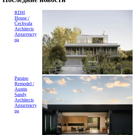
RDH
House /
Čechvala
Architects
Архитекту
ра
Paraiso
Remodel /
Austin
Sandy
Architects
Архитекту
ра