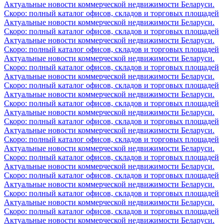
Актуальные новости коммерческой недвижимости Беларуси.
Скоро: полный каталог офисов, складов и торговых площадей
Актуальные новости коммерческой недвижимости Беларуси.
Скоро: полный каталог офисов, складов и торговых площадей
Актуальные новости коммерческой недвижимости Беларуси.
Скоро: полный каталог офисов, складов и торговых площадей
Актуальные новости коммерческой недвижимости Беларуси.
Скоро: полный каталог офисов, складов и торговых площадей
Актуальные новости коммерческой недвижимости Беларуси.
Скоро: полный каталог офисов, складов и торговых площадей
Актуальные новости коммерческой недвижимости Беларуси.
Скоро: полный каталог офисов, складов и торговых площадей
Актуальные новости коммерческой недвижимости Беларуси.
Скоро: полный каталог офисов, складов и торговых площадей
Актуальные новости коммерческой недвижимости Беларуси.
Скоро: полный каталог офисов, складов и торговых площадей
Актуальные новости коммерческой недвижимости Беларуси.
Скоро: полный каталог офисов, складов и торговых площадей
Актуальные новости коммерческой недвижимости Беларуси.
Скоро: полный каталог офисов, складов и торговых площадей
Актуальные новости коммерческой недвижимости Беларуси.
Скоро: полный каталог офисов, складов и торговых площадей
Актуальные новости коммерческой недвижимости Беларуси.
Скоро: полный каталог офисов, складов и торговых площадей
Актуальные новости коммерческой недвижимости Беларуси.