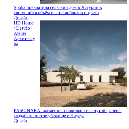
Spolia превратила сельский дом в Астурии в
светящийся объём из стеклоблоков и цвета
Дизайн
HD House
/ Desvão
Atelier
Архитекту
ра
PASO NARA: временный павильон из гнутой фанеры
создаёт тенистое убежище в Чиуауа
Дизайн