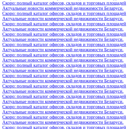
Скоро: полный каталог офисов, складов и торговых площадей
Актуальные новости коммерческой недвижимости Беларуси.
Скоро: полный каталог офисов, складов и торговых площадей
Актуальные новости коммерческой недвижимости Беларуси.
Скоро: полный каталог офисов, складов и торговых площадей
Актуальные новости коммерческой недвижимости Беларуси.
Скоро: полный каталог офисов, складов и торговых площадей
Актуальные новости коммерческой недвижимости Беларуси.
Скоро: полный каталог офисов, складов и торговых площадей
Актуальные новости коммерческой недвижимости Беларуси.
Скоро: полный каталог офисов, складов и торговых площадей
Актуальные новости коммерческой недвижимости Беларуси.
Скоро: полный каталог офисов, складов и торговых площадей
Актуальные новости коммерческой недвижимости Беларуси.
Скоро: полный каталог офисов, складов и торговых площадей
Актуальные новости коммерческой недвижимости Беларуси.
Скоро: полный каталог офисов, складов и торговых площадей
Актуальные новости коммерческой недвижимости Беларуси.
Скоро: полный каталог офисов, складов и торговых площадей
Актуальные новости коммерческой недвижимости Беларуси.
Скоро: полный каталог офисов, складов и торговых площадей
Актуальные новости коммерческой недвижимости Беларуси.
Скоро: полный каталог офисов, складов и торговых площадей
Актуальные новости коммерческой недвижимости Беларуси.
Скоро: полный каталог офисов, складов и торговых площадей