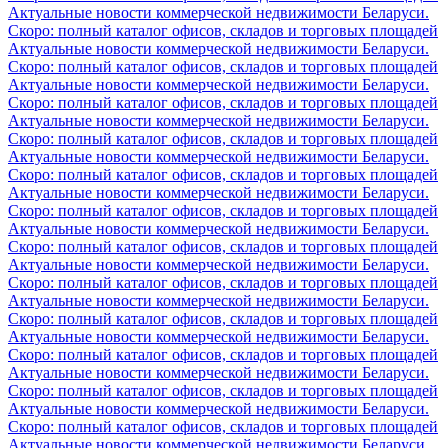
Актуальные новости коммерческой недвижимости Беларуси.
Скоро: полный каталог офисов, складов и торговых площадей
Актуальные новости коммерческой недвижимости Беларуси.
Скоро: полный каталог офисов, складов и торговых площадей
Актуальные новости коммерческой недвижимости Беларуси.
Скоро: полный каталог офисов, складов и торговых площадей
Актуальные новости коммерческой недвижимости Беларуси.
Скоро: полный каталог офисов, складов и торговых площадей
Актуальные новости коммерческой недвижимости Беларуси.
Скоро: полный каталог офисов, складов и торговых площадей
Актуальные новости коммерческой недвижимости Беларуси.
Скоро: полный каталог офисов, складов и торговых площадей
Актуальные новости коммерческой недвижимости Беларуси.
Скоро: полный каталог офисов, складов и торговых площадей
Актуальные новости коммерческой недвижимости Беларуси.
Скоро: полный каталог офисов, складов и торговых площадей
Актуальные новости коммерческой недвижимости Беларуси.
Скоро: полный каталог офисов, складов и торговых площадей
Актуальные новости коммерческой недвижимости Беларуси.
Скоро: полный каталог офисов, складов и торговых площадей
Актуальные новости коммерческой недвижимости Беларуси.
Скоро: полный каталог офисов, складов и торговых площадей
Актуальные новости коммерческой недвижимости Беларуси.
Скоро: полный каталог офисов, складов и торговых площадей
Актуальные новости коммерческой недвижимости Беларуси.