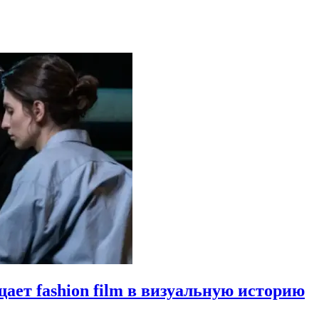
щает fashion film в визуальную историю