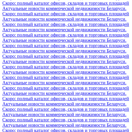
Скоро: полный каталог офисов, складов и торговых площадей
Актуальные новости коммерческой недвижимости Беларуси.
Скоро: полный каталог офисов, складов и торговых площадей
Актуальные новости коммерческой недвижимости Беларуси.
Скоро: полный каталог офисов, складов и торговых площадей
Актуальные новости коммерческой недвижимости Беларуси.
Скоро: полный каталог офисов, складов и торговых площадей
Актуальные новости коммерческой недвижимости Беларуси.
Скоро: полный каталог офисов, складов и торговых площадей
Актуальные новости коммерческой недвижимости Беларуси.
Скоро: полный каталог офисов, складов и торговых площадей
Актуальные новости коммерческой недвижимости Беларуси.
Скоро: полный каталог офисов, складов и торговых площадей
Актуальные новости коммерческой недвижимости Беларуси.
Скоро: полный каталог офисов, складов и торговых площадей
Актуальные новости коммерческой недвижимости Беларуси.
Скоро: полный каталог офисов, складов и торговых площадей
Актуальные новости коммерческой недвижимости Беларуси.
Скоро: полный каталог офисов, складов и торговых площадей
Актуальные новости коммерческой недвижимости Беларуси.
Скоро: полный каталог офисов, складов и торговых площадей
Актуальные новости коммерческой недвижимости Беларуси.
Скоро: полный каталог офисов, складов и торговых площадей
Актуальные новости коммерческой недвижимости Беларуси.
Скоро: полный каталог офисов, складов и торговых площадей