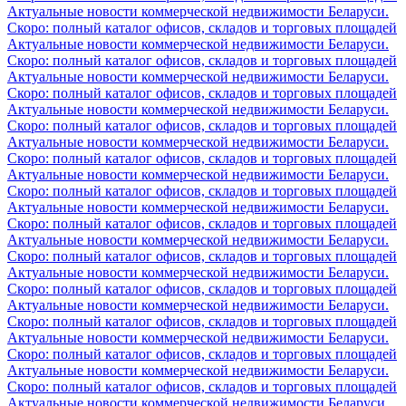
Актуальные новости коммерческой недвижимости Беларуси.
Скоро: полный каталог офисов, складов и торговых площадей
Актуальные новости коммерческой недвижимости Беларуси.
Скоро: полный каталог офисов, складов и торговых площадей
Актуальные новости коммерческой недвижимости Беларуси.
Скоро: полный каталог офисов, складов и торговых площадей
Актуальные новости коммерческой недвижимости Беларуси.
Скоро: полный каталог офисов, складов и торговых площадей
Актуальные новости коммерческой недвижимости Беларуси.
Скоро: полный каталог офисов, складов и торговых площадей
Актуальные новости коммерческой недвижимости Беларуси.
Скоро: полный каталог офисов, складов и торговых площадей
Актуальные новости коммерческой недвижимости Беларуси.
Скоро: полный каталог офисов, складов и торговых площадей
Актуальные новости коммерческой недвижимости Беларуси.
Скоро: полный каталог офисов, складов и торговых площадей
Актуальные новости коммерческой недвижимости Беларуси.
Скоро: полный каталог офисов, складов и торговых площадей
Актуальные новости коммерческой недвижимости Беларуси.
Скоро: полный каталог офисов, складов и торговых площадей
Актуальные новости коммерческой недвижимости Беларуси.
Скоро: полный каталог офисов, складов и торговых площадей
Актуальные новости коммерческой недвижимости Беларуси.
Скоро: полный каталог офисов, складов и торговых площадей
Актуальные новости коммерческой недвижимости Беларуси.