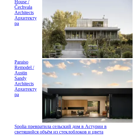
House /
Čechvala
Architects
Архитекту
ра
Paraiso
Remodel /
Austin
Sandy
Architects
Архитекту
ра
Spolia превратила сельский дом в Астурии в
светящийся объём из стеклоблоков и цвета