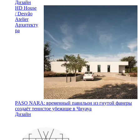
Дизайн
HD House
/ Desvão
Atelier
Архитекту
ра
PASO NARA: временный павильон из гнутой фанеры
создаёт тенистое убежище в Чиуауа
Дизайн