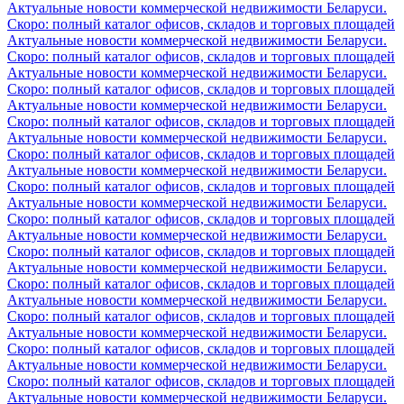
Актуальные новости коммерческой недвижимости Беларуси.
Скоро: полный каталог офисов, складов и торговых площадей
Актуальные новости коммерческой недвижимости Беларуси.
Скоро: полный каталог офисов, складов и торговых площадей
Актуальные новости коммерческой недвижимости Беларуси.
Скоро: полный каталог офисов, складов и торговых площадей
Актуальные новости коммерческой недвижимости Беларуси.
Скоро: полный каталог офисов, складов и торговых площадей
Актуальные новости коммерческой недвижимости Беларуси.
Скоро: полный каталог офисов, складов и торговых площадей
Актуальные новости коммерческой недвижимости Беларуси.
Скоро: полный каталог офисов, складов и торговых площадей
Актуальные новости коммерческой недвижимости Беларуси.
Скоро: полный каталог офисов, складов и торговых площадей
Актуальные новости коммерческой недвижимости Беларуси.
Скоро: полный каталог офисов, складов и торговых площадей
Актуальные новости коммерческой недвижимости Беларуси.
Скоро: полный каталог офисов, складов и торговых площадей
Актуальные новости коммерческой недвижимости Беларуси.
Скоро: полный каталог офисов, складов и торговых площадей
Актуальные новости коммерческой недвижимости Беларуси.
Скоро: полный каталог офисов, складов и торговых площадей
Актуальные новости коммерческой недвижимости Беларуси.
Скоро: полный каталог офисов, складов и торговых площадей
Актуальные новости коммерческой недвижимости Беларуси.