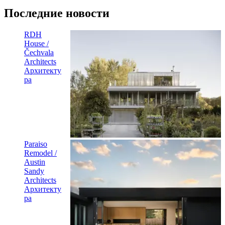
Последние новости
RDH
House /
Čechvala
Architects
Архитекту
ра
Paraiso
Remodel /
Austin
Sandy
Architects
Архитекту
ра