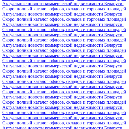
Актуальные новости коммерческой недвижимости Беларуси.
Скоро: полный каталог офисов, складов и торговых площадей
Актуальные новости коммерческой недвижимости Беларуси.
Скоро: полный каталог офисов, складов и торговых площадей
Актуальные новости коммерческой недвижимости Беларуси.
Скоро: полный каталог офисов, складов и торговых площадей
Актуальные новости коммерческой недвижимости Беларуси.
Скоро: полный каталог офисов, складов и торговых площадей
Актуальные новости коммерческой недвижимости Беларуси.
Скоро: полный каталог офисов, складов и торговых площадей
Актуальные новости коммерческой недвижимости Беларуси.
Скоро: полный каталог офисов, складов и торговых площадей
Актуальные новости коммерческой недвижимости Беларуси.
Скоро: полный каталог офисов, складов и торговых площадей
Актуальные новости коммерческой недвижимости Беларуси.
Скоро: полный каталог офисов, складов и торговых площадей
Актуальные новости коммерческой недвижимости Беларуси.
Скоро: полный каталог офисов, складов и торговых площадей
Актуальные новости коммерческой недвижимости Беларуси.
Скоро: полный каталог офисов, складов и торговых площадей
Актуальные новости коммерческой недвижимости Беларуси.
Скоро: полный каталог офисов, складов и торговых площадей
Актуальные новости коммерческой недвижимости Беларуси.
Скоро: полный каталог офисов, складов и торговых площадей
Актуальные новости коммерческой недвижимости Беларуси.