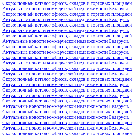
Скоро: полный каталог офисов, складов и торговых площадей
Актуальные новости коммерческой недвижимости Беларуси.
Скоро: полный каталог офисов, складов и торговых площадей
Актуальные новости коммерческой недвижимости Беларуси.
Скоро: полный каталог офисов, складов и торговых площадей
Актуальные новости коммерческой недвижимости Беларуси.
Скоро: полный каталог офисов, складов и торговых площадей
Актуальные новости коммерческой недвижимости Беларуси.
Скоро: полный каталог офисов, складов и торговых площадей
Актуальные новости коммерческой недвижимости Беларуси.
Скоро: полный каталог офисов, складов и торговых площадей
Актуальные новости коммерческой недвижимости Беларуси.
Скоро: полный каталог офисов, складов и торговых площадей
Актуальные новости коммерческой недвижимости Беларуси.
Скоро: полный каталог офисов, складов и торговых площадей
Актуальные новости коммерческой недвижимости Беларуси.
Скоро: полный каталог офисов, складов и торговых площадей
Актуальные новости коммерческой недвижимости Беларуси.
Скоро: полный каталог офисов, складов и торговых площадей
Актуальные новости коммерческой недвижимости Беларуси.
Скоро: полный каталог офисов, складов и торговых площадей
Актуальные новости коммерческой недвижимости Беларуси.
Скоро: полный каталог офисов, складов и торговых площадей
Актуальные новости коммерческой недвижимости Беларуси.
Скоро: полный каталог офисов, складов и торговых площадей