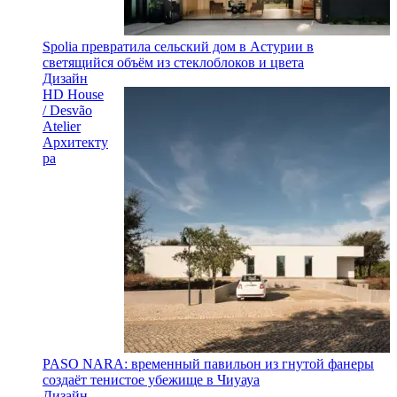
Spolia превратила сельский дом в Астурии в
светящийся объём из стеклоблоков и цвета
Дизайн
HD House
/ Desvão
Atelier
Архитекту
ра
PASO NARA: временный павильон из гнутой фанеры
создаёт тенистое убежище в Чиуауа
Дизайн