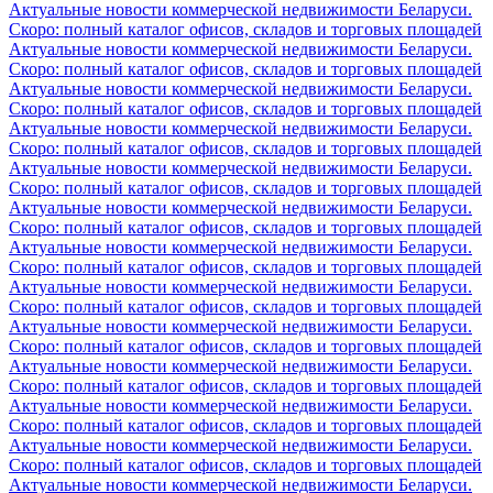
Актуальные новости коммерческой недвижимости Беларуси.
Скоро: полный каталог офисов, складов и торговых площадей
Актуальные новости коммерческой недвижимости Беларуси.
Скоро: полный каталог офисов, складов и торговых площадей
Актуальные новости коммерческой недвижимости Беларуси.
Скоро: полный каталог офисов, складов и торговых площадей
Актуальные новости коммерческой недвижимости Беларуси.
Скоро: полный каталог офисов, складов и торговых площадей
Актуальные новости коммерческой недвижимости Беларуси.
Скоро: полный каталог офисов, складов и торговых площадей
Актуальные новости коммерческой недвижимости Беларуси.
Скоро: полный каталог офисов, складов и торговых площадей
Актуальные новости коммерческой недвижимости Беларуси.
Скоро: полный каталог офисов, складов и торговых площадей
Актуальные новости коммерческой недвижимости Беларуси.
Скоро: полный каталог офисов, складов и торговых площадей
Актуальные новости коммерческой недвижимости Беларуси.
Скоро: полный каталог офисов, складов и торговых площадей
Актуальные новости коммерческой недвижимости Беларуси.
Скоро: полный каталог офисов, складов и торговых площадей
Актуальные новости коммерческой недвижимости Беларуси.
Скоро: полный каталог офисов, складов и торговых площадей
Актуальные новости коммерческой недвижимости Беларуси.
Скоро: полный каталог офисов, складов и торговых площадей
Актуальные новости коммерческой недвижимости Беларуси.